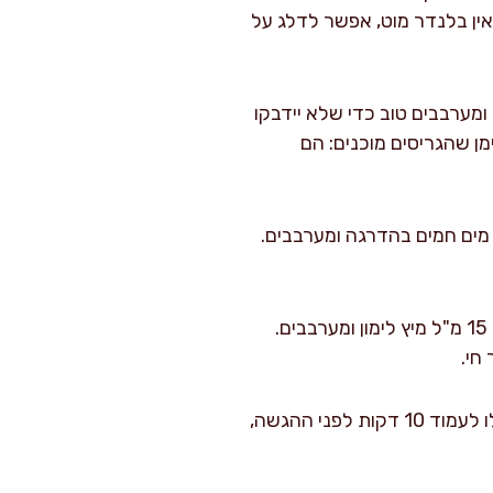
אין בלנדר מוט, אפשר לדלג על
ומערבבים טוב כדי שלא יידבקו
ע עדין, מכסה חצי פתוח, ומערבבים כל 7–8 דקות. הסימן שהגריסים מוכנים: הם
ם המרק סמיך מדי (גריסים ממשיכים לשתות נוזלים), מוסיפים 150–300 מ"ל מים חמים בהדרגה ומערבבים.
תיקון תיבול וסיום: מכבים את האש, מוציאים עלי דפנה. טועמים ומתקנים מלח ופלפל. מוסיפים 15 מ"ל מיץ לימון ומערבבים.
חי.
הגשה: מגישים חם, עם 10 גרם פטרוזיליה קצוצה מעל. אם רוצים מרק סמיך במיוחד, נותנים לו לעמוד 10 דקות לפני ההגשה,