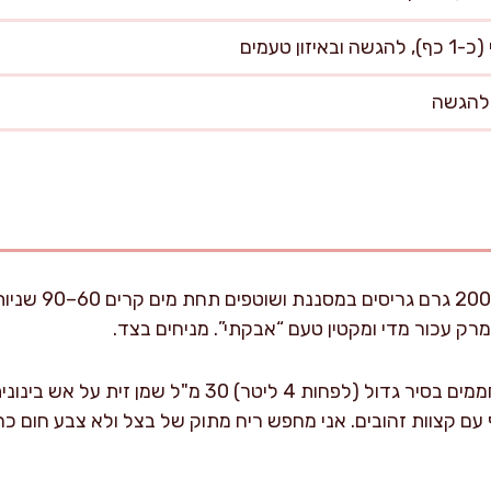
שוטפים את הגריסים:
מרק עכור מדי ומקטין טעם “אבקתי”. מניחים בצד.
בונים בסיס טעמים בסיר: מחממים בסיר גדול (לפחות 4 ליט
קוף עם קצוות זהובים. אני מחפש ריח מתוק של בצל ולא צבע חום כ