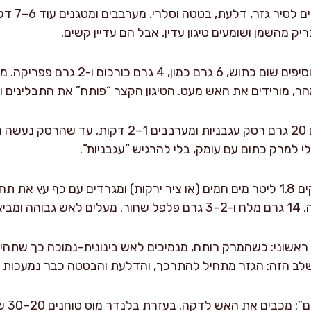
מוסיפים יר
ק מהשמן ושומעים טיגון עדין, אבל הם עדיין קשים.
, מורידים את האש מעט. הטיגון הקצר “פותח” את התבלינים ו
קרמול קל של רסק: מוסיפים 20 גרם רסק עגבניות ומערבבים
 למרק כתום עם עומק, בלי להרגיש “עגבניות”.
מוסיפים מים ועלי דפנה: יוצקים 1.8 ליטר מים חמים (או ציר ירקות) ומגרדים 
ראשוני: כשהמרק רותח, מנמיכים לאש בינונית-נמוכה כך שתהיה