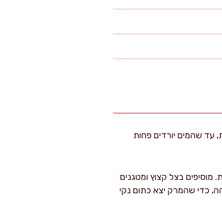
 שמים 200 גרם גריסים במסננת ושוטפים תחת מים קרים 60–90 שניות, עד שהמים יורדים פחות
ר) 30 מ"ל שמן זית על אש בינונית. מוסיפים בצל קצוץ ומטגנים
הה, כדי שהמרק יצא כתום נקי