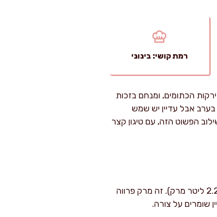
רמת קושי: בינוני
רקות הכתומים, ומנחם בזכות
בערב אבל עדיין יש שמש
לוב הפשוט הזה, עם טיגון קצר
זמן הכנה: כ-25 דקות. זמן בישול: 55–70 דקות. רמת קושי: בינונית. מתאים ל-6–8 סועדים (כ-2.2 ליטר מרק). זה מרק פרווה
 שומרים על צורה.