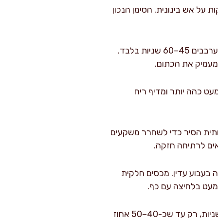
קות קשים: מכניסים לסיר גזר, דלעת, בטטה וסלרי. מערבבים ומטגנים עוד 6–7 דקות על אש בינונית. הסימן הנכון
שום ותבלינים בלי לשרוף: מוסיפים שום כתוש, 6 גרם כמון, 4 גרם כורכום ו-2 גרם פפריקה. מערבבים 45–60 שניות בלבד.
מעמיק את הכתום.
 1–2 דקות, עד שהרסק נעשה מעט כהה יותר ומדיף ריח
עם כף עץ את תחתית הסיר כדי לשחרר משקעים
 בעבוע עדין. מכסים חלקית
טוחנים חלקית למרקם “כתום”: מכבים את האש לדקה. בעזרת בלנדר מוט טוחנים 20–30 שניות, רק עד שכ-40–50 אחוז