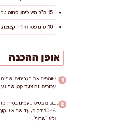
15 מ"ל מיץ לימון סחוט טרי (כ-1 כף), להגשה ובאיזון טעמים
10 גרם פטרוזיליה קצוצה, להגשה
אופן ההכנה
עכורים. זה צעד קטן שמונע 
8–10 דקות, עד שהוא ש
ולא “שרוף”.