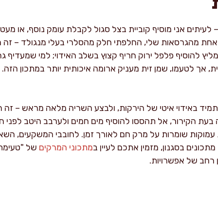
 לעיתים אני מוסיף קוביית בצל סגול לקבלת עומק נוסף, או מעט
חת מהגרסאות שלי, החלפתי חלק מהסלרי בעלי מנגולד – זה ה
ממליץ להוסיף פלפל ירוק חריף קצוץ בשלב האידוי; למי שמעדיף ג
 אך לטעמו, שמן זית מעניק ארומה איכותית יותר במתכון הזה.
תמיד באידוי איטי של הירקות, ולבצע השריה מלאה מראש – זה 
עת הקירור, אל תהססו להוסיף מים חמים ולערבב היטב לפני חימ
מוקות שומרות על מרק חם לאורך זמן. לחובבי המשקעים, השאיר
כונים בסגנון, מזמין אתכם לעיין ב
מתכוני המרקים
של "טעימתא
 רחב של אפשרויות.