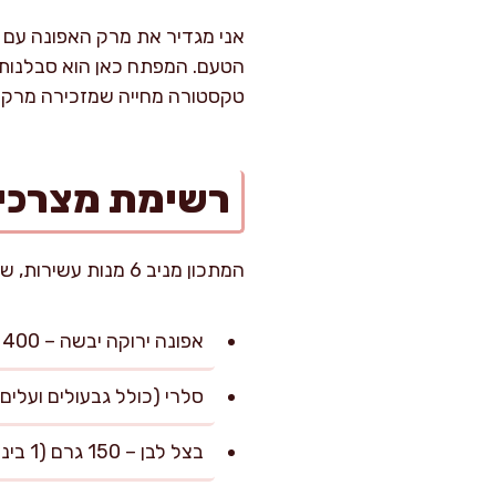
אני מגדיר את מרק האפונה עם הס
הטעם. המפתח כאן הוא סבלנות: 
טקסטורה מחייה שמזכירה מרק ב
רשימת מצרכי
המתכון מניב 6 מנות עשירות, שכל אחת מהן בגודל כ-350 מיליליטר.
אפונה ירוקה יבשה – 400 גרם (יש להשרות לפחות 4 שעות במים קרים לספיחה מיטבית – סינון לאחר ההשריה)
סלרי (כולל גבעולים ועלים) – 200 גרם (קצו
בצל לבן – 150 גרם (1 בינוני, קצוץ דק)