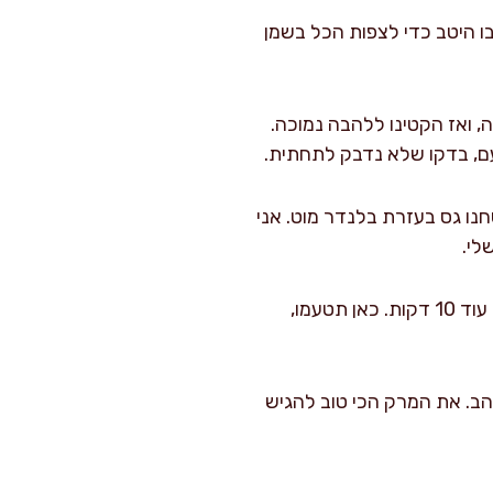
ו היטב כדי לצפות הכל בשמן
אה, ואז הקטינו ללהבה נמוכה.
עם, בדקו שלא נדבק לתחתית.
ו גס בעזרת בלנדר מוט. אני
לי.
החזירו לסיר, הוסיפו את יתרת הסלרי הקצוץ ופטרוזיליה טרייה. ערבבו והביאו לחימום עדין של עוד 10 דקות. כאן תטעמו,
והב. את המרק הכי טוב להגיש