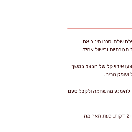
ם והשרו לפחות 4 שעות – אפשר גם לילה שלם. סננו היטב את
תגובתיות ובישול אחיד.
בצעו אידוי קל של הבצל במשך
עוד 3-4 דקות – ערבבו מדי פעם כדי להימנע מהשחמה ולקבל טעם
הכניסו את הסלרי (כ-180 גרם מהכמות) והמשיך לאדות עד שהירקות יתרככו מעט, בערך 2-3 דקות. כעת הארומה