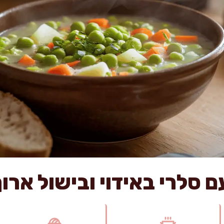
 סלרי באידוי ובישול ארוך