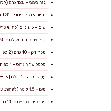
גזר בינוני – 120 גרם (קלוף וקצוץ לקוביות קטנות)
תפוח אדמה בינוני – 120 גרם (קלוף וקצוץ לקוביות קטנות)
שום – 3 שיניים (כתוש טרי או קצוץ דק)
שמן זית כתית מעולה – 30 מ"ל (2 כפות שטוחות לאידוי ירקות)
מלח דק – 10 גרם (2 כפיות שטוחות, קחו בחשבון התאמה לטעם האישי בסיום הבישול)
פלפל שחור גרוס – 1 כפית (3 גרם, אפשר להוסיף במהלך הבישול ולטעום בהמשך)
עלה דפנה – 1 שלם (אופציונלי, מוסיף ארומה עמוקה)
מים – 1.8 ליטר (לפחות, עם אפשרות להוסיף בהתאם לסמיכות ולמרקם הרצויים)
פטרוזיליה טרייה – 20 גרם (רבע צרור גדול, קצוץ דק לקישוט ולארומה רעננה בסיום)