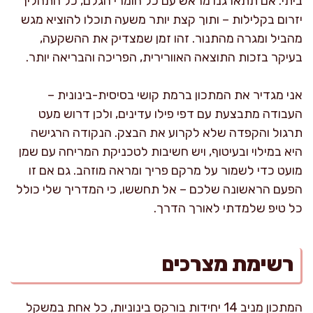
ביתי. אם תתארגנו מראש עם כל חומרי הגלם, כל התהליך
יזרום בקלילות – ותוך קצת יותר משעה תוכלו להוציא מגש
מהביל ומגרה מהתנור. זהו זמן שמצדיק את ההשקעה,
בעיקר בזכות התוצאה האוורירית, הפריכה והבריאה יותר.
אני מגדיר את המתכון ברמת קושי בסיסית-בינונית –
העבודה מתבצעת עם דפי פילו עדינים, ולכן דרוש מעט
תרגול והקפדה שלא לקרוע את הבצק. הנקודה הרגישה
היא במילוי ובעיטוף, ויש חשיבות לטכניקת המריחה עם שמן
מועט כדי לשמור על מרקם פריך ומראה מוזהב. גם אם זו
הפעם הראשונה שלכם – אל תחששו, כי המדריך שלי כולל
כל טיפ שלמדתי לאורך הדרך.
רשימת מצרכים
המתכון מניב 14 יחידות בורקס בינוניות, כל אחת במשקל