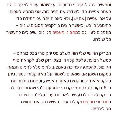
והמשיכו כרגיל. עיטוף הדוק יסייע לשמור על מילוי עסיסי גם
לאחר אפייה. כדי לשדרג את הפריכות, אני ממליץ לאפות
על אבן אפייה (אם יש), ולא לאפות יתר על המידה כדי
להימנע מיובש. כאשר רוצים בורקסים מסוגים שונים –
מוזמנים לעיין גם ב
מתכוני מאפים
מגוונים, שיכולים להעשיר
כל שולחן.
הטריק האישי שלי הוא לשלב פס ירק טרי בכל בורקס –
למשל רצועת פלפל קלוי או בצל ירוק שלם לקראת סוף
הקיפול, להפתעה פריכה באמצע. לא מומלץ להמיס חמאה
במקום השמן אם שואפים לשמור על מאזן קלורי נמוך. ניתן
להקפיא את הבורקסים לאחר האפייה, ולחמם בתנור חם
כ-5 דקות לקבלת מרקם טרי ומרענן. למי שמחפש לשלב
בורקס לצד סלט עשיר לארוחת ערב קלילה – היכנסו
ל
מתכוני סלטים
וקבלו רעיונות שישדרגו את החוויה
הקולינרית.