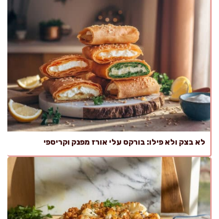
לא בצק ולא פילו: בורקס עלי אורז מפנק וקריספי