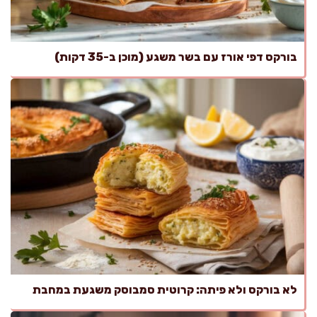
בורקס דפי אורז עם בשר משגע (מוכן ב-35 דקות)
לא בורקס ולא פיתה: קרוטית סמבוסק משגעת במחבת