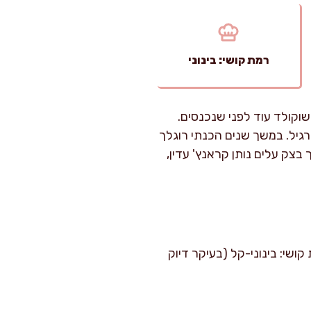
רמת קושי: בינוני
וקולד עוד לפני שנכנסים.
 רגיל. במשך שנים הכנתי רוגלך
בצק עלים נותן קראנץ' עדין,
ד 10 דקות קירור קצר (מומלץ). זמן אפייה: 18–22 דקות. רמת קושי: בינוני-קל (בעיקר דיוק