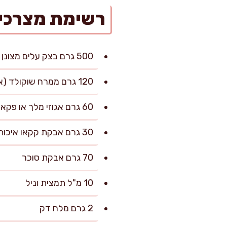
רשימת מצרכי
500 גרם בצק עלים מצונן (עדיף על בסיס חמאה), מופשר במקרר אם קפוא
120 גרם ממרח שוקולד (או נוטלה)
60 גרם אגוזי מלך או פקאן קצוצים דק
30 גרם אבקת קקאו איכותית
70 גרם אבקת סוכר
10 מ"ל תמצית וניל
2 גרם מלח דק