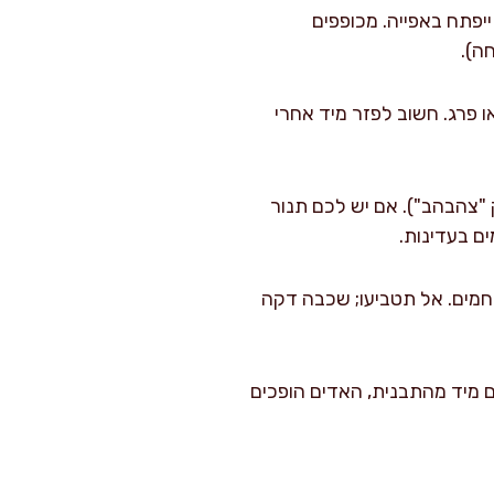
יפתח באפייה. מכופפים
ה).
 פרג. חשוב לפזר מיד אחרי
לא רק "צהבהב"). אם יש לכם תנור
שר-קר על הרוגלך החמים. אל תטביעו; שכבה דקה
ת: אם אוכלים מיד מהתבנית, האדים הופכים