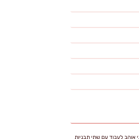
ו). מרפדים 2 תבניות בנייר אפייה. אני אוהב לעבוד עם שתי תבניות