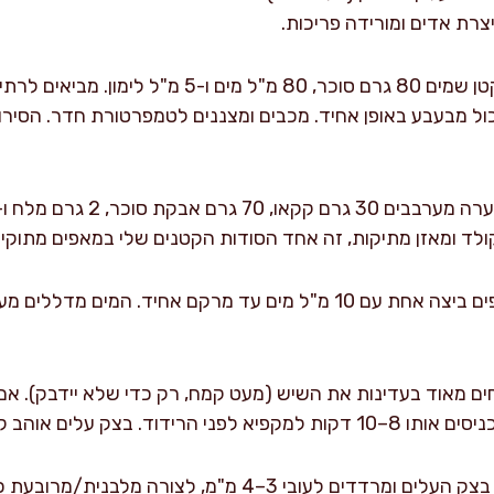
יצרת אדים ומורידה פריכות.
מכינים סירופ מראש: בסיר קטן שמים 80 גרם סוכר, 80 מ"
רגע שהכול מבעבע באופן אחיד. מכבים ומצננים לטמפרטורת חדר. הסיר
ולד ומאזן מתיקות, זה אחד הסודות הקטנים שלי במאפים מתוקים
מכינים ביצה להברשה: טורפים ביצה אחת עם 10 מ"ל מים עד מרקם אחיד
ם מאוד בעדינות את השיש (מעט קמח, רק כדי שלא יידבק). א
והב קור; חום הוא האויב של שכבות.
מרדדים וחוצים: פותחים את בצק העלים ומרדדים לעובי 3–4 מ