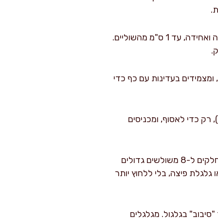
.
מורחים שוקולד: על יריעה אחת מורחים חצי מכמות ממרח השוקולד (כ-60 גרם) בשכבה דקה ואחידה, עד 1 ס"מ מהשוליים.
ומצמידים בעדינות עם כף כדי
 רק כדי לאסוף, ומכניסים
חותכים למשולשים: מניחים יריעה על קרש. אם היא מלבנית, חותכים אותה לריבוע בקירוב. מחלקים ל-8 משולשים גדולים
כין חדה מאוד או גלגלת פיצה, בלי ללחוץ יותר
 את הקצה הרחב 1–2 ס"מ כדי לקבל עוד "סיבוב" בגלגול. מגלגלים