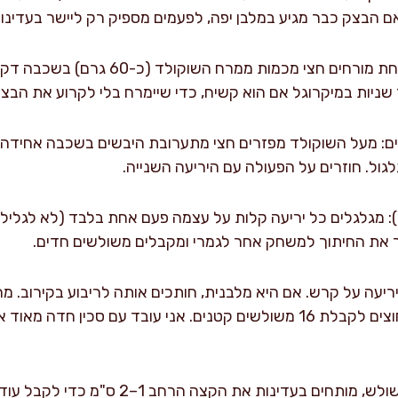
 אם הבצק כבר מגיע במלבן יפה, לפעמים מספיק רק ליישר בעדינות
ם: מעל השוקולד מפזרים חצי מתערובת היבשים בשכבה אחידה, 
לגול. חוזרים על הפעולה עם היריעה השנייה.
: מגלגלים כל יריעה קלות על עצמה פעם אחת בלבד (לא לגליל),
(כמו פיצה) ואז כל משולש חוצים לקבלת 16 משולשים קטנים. אני עובד עם ס
מגלגלים לרוגלך: לוקחים משולש, מותחים בעדינות