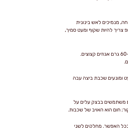
ל מים ו-5 מ"ל לימון. מביאים לרתיחה, מנמיכים לאש בינונית
ופ צריך להיות שקוף ומעט סמיך,
מכינים את המילוי היבש: בקערה מערבבים 30 גרם קקאו, 70 גרם אבקת סוכר, 2 גרם מלח ו-60 גרם אגוזים קצוצים.
.
. המים מדללים מעט ומונעים שכבת ביצה עבה
ם משתמשים בבצק עלים על
"מ, לצורה מלבנית/מרובעת ככל האפשר. מחלקים לשני