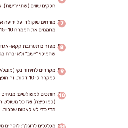
חלקים שווים (שתי יריעות).
מחממים את הממרח 10–15 שניות במיקרוגל אם הוא קשיח, כדי שיימרח בלי לקרוע את הבצק.
מפזרים תערובת קקאו-אגוזי
שהמילוי "יישב" ולא יברח בג
מקררים לחיתוך נקי (מומלץ)
למקרר ל-10 דקות. זה הופך את החיתוך למשחק אחר לגמרי ומקבלים משולשים חדים.
מדי כדי לא לאטום שכבות.