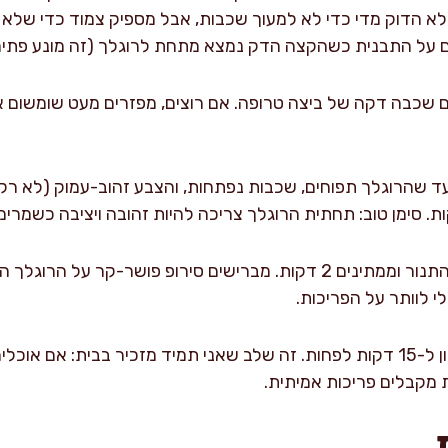
 הדוק מדי כדי לא למעוך שכבות, אבל מספיק צמוד כדי שלא י
ם על התבנית כשהקצה הדק נמצא מתחת לרוגלך (זה מונע פתיח
 שכבה דקה של ביצה טרופה. אם רוצים, מפזרים מעט שומשום או
ופים 18–22 דקות עד שהרוגלך תפוחים, שכבות נפתחות, והצבע זהוב-עמוק (
מבריקים בסירופ: מוציאים מהתנור וממתינים 2 דקות. מברישים סירופ פו
י לוותר על הפריכות.
מצננים: מעבירים לרשת צינון ל-15 דקות לפחות. זה שלב שאני תמיד מזכיר בבי
מקבלים פריכות אמיתית.