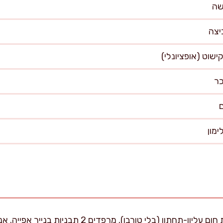
מחממים תנור ל-190 מעלות חום עליון-תחתון (בלי טורב