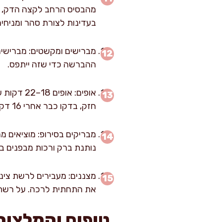
מהבסיס הרחב לקצה הדק, לא
בעדינות לצורת סהר ומניחי
מברישים ומקשטים: מברישים
ההברשה כדי שזה ייתפס.
אופים: א
חזק, בדקו כבר אחרי 16 דקות. סימן טוב: תחתית הרוגלך צריכה להיות זהובה ויציבה כשמרימים בעדינות.
נותנת ברק ורכות מבפנים בל
את התחתית לרכה. על רשת 
טיפים והמלצות