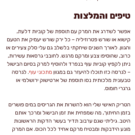
טיפים והמלצות
אפשר לשדרג את המרק עם תוספת של קוביות דלעת,
קישוא או שורש פטרוזיליה – כל ירק שורש יעמיק את הטעם
והגוון. לאורך השנים שיחקתי בלשלב גם עלי סלק צעירים או
כרוב, שהוסיפו צבע ומרקם מרגש. לחובבי גרסאות עשירות,
ניתן לקפיץ קוביות עוף בנפרד ולהוסיף למרק בסיום הבישול
– לגרסה כזו תוכלו להיעזר גם במגוון
מתכוני עוף
. לגרסה
טבעונית מלכותית נסו תוספת של ארטישוק ירושלמי או
גרגרי חומוס.
הטריק האישי שלי הוא להשרות את הגריסים במים פושרים
בזמן החיתוך, מה שמפחית את זמן הבישול ומרכך אותם
היטב. גיליתי שגם ערבוב תדיר בעשר הדקות הראשונות
מונע הידבקות ומבטיח מרקם אחיד לכל הכוס. אם המרק