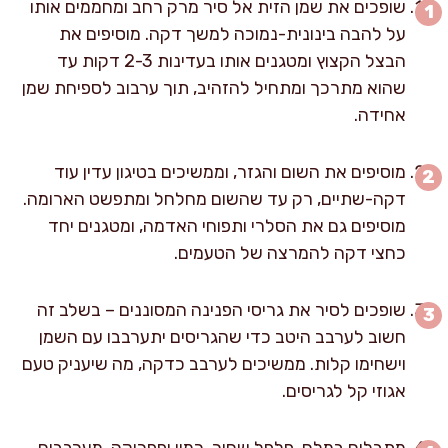
שופכים את שמן הזית אל סיר מרק רחב ומחממים אותו
על להבה בינונית-נמוכה למשך דקה. מוסיפים את
הבצל הקצוץ ומטגנים אותו בעדינות 2-3 דקות עד
שהוא מתרכך ומתחיל להזהיב, תוך ערבוב לספיחת שמן
אחידה.
מוסיפים את השום והגזר, וממשיכים בטיגון עדין עוד
דקה-שתיים, רק עד שהשום מחלחל ומתפשט הארומה.
מוסיפים גם את הסלרי ותפוחי האדמה, ומטגנים יחד
כחצי דקה להמרצה של הטעמים.
שופכים לסיר את גריסי הפנינה המסוננים – בשלב זה
חשוב לערבב היטב כדי שהגריסים יתערבבו עם השמן
וישחימו קלות. ממשיכים לערבב כדקה, מה שיעניק טעם
אגוזי קל לגריסים.
מתבלים במלח, פלפל שחור, כמון ופפריקה. מערבבים