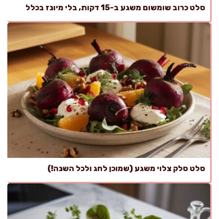
סלט כרוב שומשום משגע ב-15 דקות, בלי מיונז בכלל
סלט סלק צלוי משגע (שמוכן לחג ולכל השנה!)