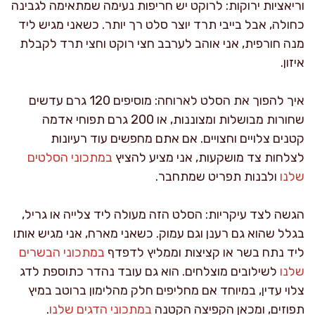
וריאציות ירוקות: לרוקט יש חריפות נעימה שמתאימה לגבינה
כחולה, אבל בייבי תרד יוצר סלט רך יותר. כשאני מגיש ליד
מנה חורפית, אני אוהב לערבב חצי רוקט וחצי תרד לקבלת
איזון.
איך להפוך את הסלט לארוחה: מוסיפים 120 גרם עדשים
שחורות מבושלות ומצוננות, או 200 גרם תפוחי אדמה
קטנים צלויים וחצויים. אם אתם מחפשים עוד רעיונות
לצלחות צד מושקעות, אני מציע להציץ
במתכוני הסלטים
שלנו
ולבנות תפריט שמתחבר.
הגשה לצד עיקריות: הסלט הזה מעולה ליד צלייה או גריל,
בגלל שהוא גם רענן וגם עמוק. כשאני מארח, אני מגיש אותו
ליד נתח בשר או קציצות וממליץ לדפדף
במתכוני הבשרים
שלנו
לשילובים מוצלחים. הוא גם עובד נהדר כתוספת לדג
צלוי עדין, במיוחד אם מחליפים חלק מהלימון ברוטב במיץ
תפוזים, ומכאן הקפיצה הקטנה
במתכוני הדגים שלנו
.