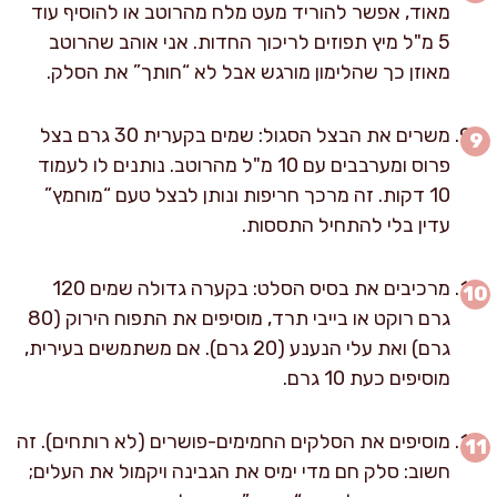
מאוד, אפשר להוריד מעט מלח מהרוטב או להוסיף עוד
5 מ"ל מיץ תפוזים לריכוך החדות. אני אוהב שהרוטב
מאוזן כך שהלימון מורגש אבל לא “חותך” את הסלק.
משרים את הבצל הסגול: שמים בקערית 30 גרם בצל
פרוס ומערבבים עם 10 מ"ל מהרוטב. נותנים לו לעמוד
10 דקות. זה מרכך חריפות ונותן לבצל טעם “מוחמץ”
עדין בלי להתחיל התססות.
מרכיבים את בסיס הסלט: בקערה גדולה שמים 120
גרם רוקט או בייבי תרד, מוסיפים את התפוח הירוק (80
גרם) ואת עלי הנענע (20 גרם). אם משתמשים בעירית,
מוסיפים כעת 10 גרם.
מוסיפים את הסלקים החמימים-פושרים (לא רותחים). זה
חשוב: סלק חם מדי ימיס את הגבינה ויקמול את העלים;