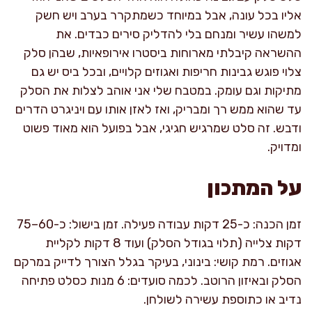
אליו בכל עונה, אבל במיוחד כשמתקרר בערב ויש חשק
למשהו עשיר ומנחם בלי להדליק סירים כבדים. את
ההשראה קיבלתי מארוחות ביסטרו אירופאיות, שבהן סלק
צלוי פוגש גבינות חריפות ואגוזים קלויים, ובכל ביס יש גם
מתיקות וגם עומק. במטבח שלי אני אוהב לצלות את הסלק
עד שהוא ממש רך ומבריק, ואז לאזן אותו עם ויניגרט הדרים
ודבש. זה סלט שמרגיש חגיגי, אבל בפועל הוא מאוד פשוט
ומדויק.
על המתכון
זמן הכנה: כ-25 דקות עבודה פעילה. זמן בישול: כ-60–75
דקות צלייה (תלוי בגודל הסלק) ועוד 8 דקות לקליית
אגוזים. רמת קושי: בינוני, בעיקר בגלל הצורך לדייק במרקם
הסלק ובאיזון הרוטב. לכמה סועדים: 6 מנות כסלט פתיחה
נדיב או כתוספת עשירה לשולחן.