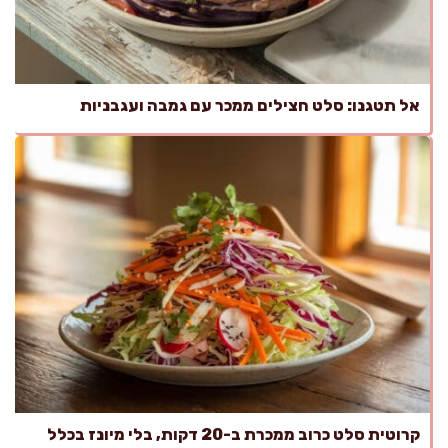
אל תטגנו: סלט חצילים ממכר עם גמבה ועגבניות
קרוטית סלט כרוב ממכרת ב-20 דקות, בלי מיונז בכלל