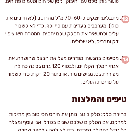
פושר נותן סלט עם “חיבוק” קטן של חום וטעמים פתוחים.
מתבלים: יוצקים כ-60–70 מ"ל מהרוטב (לא חייבים את
כולו) ומערבבים בעדינות עם כף וכף, כדי לא לשבור
עלים ולהשאיר את הסלק שלם יחסית. המטרה היא ציפוי
דק ומבריק, לא שלולית.
מסיימים בהגשה: מפזרים מעל את הבצל שהושרה, את
אגוזי המלך הקלויים, ולבסוף 120 גרם גבינה כחולה
מפוררת גס. מגישים מיד, או בתוך 20 דקות כדי לשמור
על פריכות העלים.
טיפים והמלצות
בחירת סלק: סלק בינוני נותן את היחס הכי טוב בין מתיקות
למרקם. אם הסלקים שלכם שונים בגודל, אני עוטף ומצלּה
כל גודל בחבילה נפרדת, כדי לא להגיע למצב שחלק