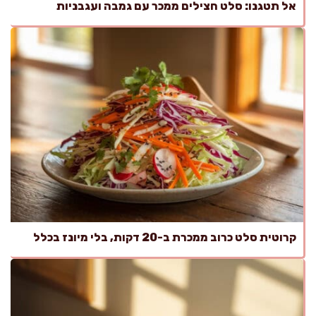
אל תטגנו: סלט חצילים ממכר עם גמבה ועגבניות
קרוטית סלט כרוב ממכרת ב-20 דקות, בלי מיונז בכלל