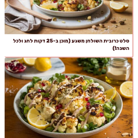
סלט כרובית השולחן משגע (מוכן ב-25 דקות לחג ולכל
השנה!)