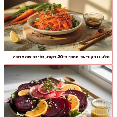
סלט גזר קוריאני ממכר ב-20 דקות, בלי כבישה ארוכה