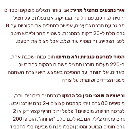
איך נמנעים מחציל מריר:
אני בוחר חצילים מוצקים וכבדים
יחסית לגודלם, עם קליפה מבריקה. אם נפלתם על חציל
מבוגר עם הרבה גרעינים, אפשר להמליח את הקוביות עם 8
גרם מלח ל-20 דקות במסננת, לשטוף מהר ולייבש היטב
לפני הצלייה. זה מוסיף עוד שלב, אבל מציל את הטעם.
הסוד למרקם קוביות ולא מחית:
חום גבוה ושכבה אחת.
ב-220 מעלות טורבו החציל משחים במקום להתבשל
באדים. אל תוותרו על ההפיכה באמצע, היא יוצרת השחמה
משני הצדדים ושומרת על צורה.
וריאציות שאני מכין כל הזמן:
לגרסה ים תיכונית יותר,
מוסיפים 80 גרם זיתי קלמטה קצוצים ו-2 גרם אורגנו יבש.
לגרסה חריפה, מוסיפים 1 פלפל ירוק חריף קצוץ דק או 2
גרם פתיתי צ’ילי. אם בא לכם סלט “ארוחה”, הוסיפו 200
גרם חומוס מבושל ומסונן וקבלו מנה משביעה בלי להכביד.