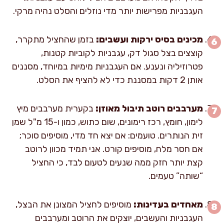
העגבניות מפרישות יותר מדי נוזלים והסלט נהיה מרקי.
מכינים בסיס ירקות ועשבים:
בזמן שהחציל מתקרר,
קוצצים בצל סגול דק, עגבניות לקוביות קטנות,
פטרוזיליה ונענע. אם העגבניות מימיות במיוחד, מסננים
אותן 2 דקות במסננת כדי לא להציף את הסלט.
מערבבים רוטב תיבול מאוזן:
בקערית מערבבים מיץ
לימון, חומץ, רכז רימונים, שום כתוש, כמון ו-15 מ"ל שמן
זית הנותרים. טועמים: אם יצא חד מדי, מוסיפים סוכר;
אם חסר מלח, מוסיפים קורט. אני תמיד מכוון לרוטב
קצת יותר חזק ממה שנעים לטעום לבד, כי החציל
“שותה” טעמים.
מאחדים בעדינות:
מוסיפים לחציל המצונן את הבצל,
העגבניות והעשבים, יוצקים את הרוטב ומערבבים