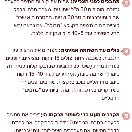
מתבלים לפני הצלייה:
שמים את קוביות החציל בקערה
גדולה, מוסיפים 30 מ"ל שמן זית, 6 גרם מלח ופלפל
שחור ומערבבים היטב 30 שניות. המטרה היא שכל
קובייה תהיה מצופה דק, לא “טבולה”. אם נראה יבש
מדי, מוסיפים עוד 5–10 מ"ל שמן זית בלבד.
צולים עד השחמה אמיתית:
מפזרים את החציל על
התבנית בשכבה אחת. צולים 15 דקות, מוציאים, הופכים
בעזרת מרית (שימו לב לקוביות שנדבקו קלות לנייר, זה
סימן להשחמה טובה), ומחזירים לעוד 10–15 דקות.
סימנים ויזואליים מוכנים: קצוות שחומים, פנים רך
כשדוקרים במזלג, וחלק מהקוביות עם “כתמים”
קרמליים.
מקררים מעט כדי לשמור מרקם:
מעבירים את החציל
לקערה רחבה ומניחים 10 דקות להתקרר. אני למדתי
בדרך הקשה: אם מערבבים חציל לוהט עם עגבניות,