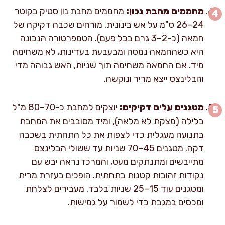
מחממים מחבת נכון:
מחממים מחבת נון סטיק בקוטר
24–26 ס"מ על אש בינונית. מורחים שכבה דקיקה של
חמאה (כ-2–3 גרם בכל פעם). הטמפרטורה הנכונה
היא כשהחמאה נמסה ומבעבעת בעדינות, לא משחימה
מיד. אם החמאה משחימה תוך שניות, האש גבוהה מדי
והבלינצס ייצא מריר ונוקשה.
מטגנים עלים דקיקים:
יוצקים למחבת כ-70–80 מ"ל
בלילה (מצקת לא מלאה), ומיד מסובבים את המחבת
בתנועה מעגלית כדי לצפות את כל התחתית בשכבה
דקה. מטגנים 45–70 שניות עד ששולי הבלינצס
מתייבשים ומתנתקים מעט, והמרכז נראה יבש עם
נקודות זהובות קטנות בתחתית. הופכים בעזרת מרית
ומטגנים עוד 15–25 שניות בלבד. מעבירים לצלחת
ומכסים במגבת כדי לשמור על גמישות.