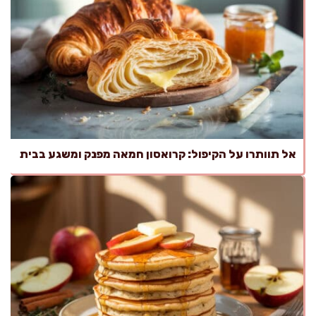
אל תוותרו על הקיפול: קרואסון חמאה מפנק ומשגע בבית