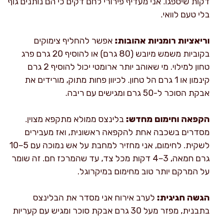
דקות שיספגו. אני מעדיף פירורי לחם דקים כי הם נותנים גוף
בלי טעם לוואי.
וריאציות רומניות אהובות:
אפשר להחליף צימוקים
בקוביות משמש מיובש (80 גרם) או להוסיף 20 גרם פרג
טחון למילוי. מי שאוהב יותר ארומטי יכול להוסיף 2 גרם
קינמון או 1 גרם הל טחון. לכיוון פחות מתוק, מורידים את
אבקת הסוכר ל-50 גרם ומגישים עם ריבה.
הקפאה וחימום מחדש:
בלינצס ממולא מתקפא מצוין.
מסדרים בשכבה אחת להקפאה ראשונית, ואז מעבירים
לשקית. לחימום, אני מחזיר למחבת על אש נמוכה עם 5–10
גרם חמאה, 3–4 דקות מכל צד, עד שהמרכז חם. זה שומר
על המרקם יותר טוב מחימום במיקרוגל.
הגשה חגיגית:
לערב אירוח אני מסדר את הבלינצס
בתבנית, מפזר מעל 30 גרם אבקת סוכר ומגיש עם קעריות