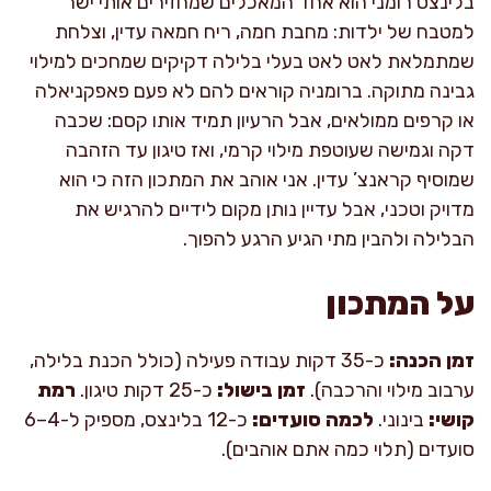
בלינצס רומני הוא אחד המאכלים שמחזירים אותי ישר
למטבח של ילדות: מחבת חמה, ריח חמאה עדין, וצלחת
שמתמלאת לאט לאט בעלי בלילה דקיקים שמחכים למילוי
גבינה מתוקה. ברומניה קוראים להם לא פעם פאפקניאלה
או קרפים ממולאים, אבל הרעיון תמיד אותו קסם: שכבה
דקה וגמישה שעוטפת מילוי קרמי, ואז טיגון עד הזהבה
שמוסיף קראנצ’ עדין. אני אוהב את המתכון הזה כי הוא
מדויק וטכני, אבל עדיין נותן מקום לידיים להרגיש את
הבלילה ולהבין מתי הגיע הרגע להפוך.
על המתכון
זמן הכנה:
כ-35 דקות עבודה פעילה (כולל הכנת בלילה,
ערבוב מילוי והרכבה).
זמן בישול:
כ-25 דקות טיגון.
רמת
קושי:
בינוני.
לכמה סועדים:
כ-12 בלינצס, מספיק ל-4–6
סועדים (תלוי כמה אתם אוהבים).