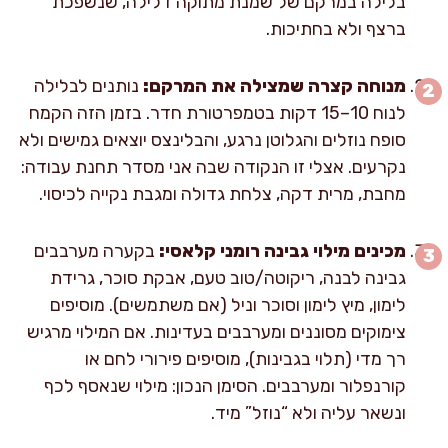
בלילה במרקם של שמנת מתוקה דלילה, שנשפכת
ברצף ולא בחתיכות.
מנוחה קצרה שמצילה את המרקם:
נותנים לבלילה
לנוח 10–15 דקות בטמפרטורת חדר. בזמן הזה הקמח
סופח נוזלים והגלוטן נרגע, והבלינצס יוצאים גמישים ולא
נקרעים. אצלי זו הנקודה שבה אני מסדר תחנת עבודה:
מחבת, מרית דקה, צלחת גדולה ומגבת נקייה לכיסוי.
מכינים מילוי גבינה רומני קלאסי:
בקערה מערבבים
גבינה לבנה, ריקוטה/טוב טעם, אבקת סוכר, גרידת
לימון, מיץ לימון וסוכר וניל (אם משתמשים). מוסיפים
צימוקים מסוננים ומערבבים בעדינות. אם המילוי מרגיש
רך מדי (תלוי בגבינות), מוסיפים פירורי לחם או
קורנפלור ומערבבים. הסימן הנכון: מילוי שנאסף לכף
ונשאר עליה ולא “נוזל” מיד.