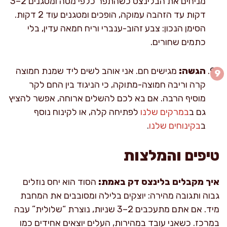
מניחים את הבלינצס כשהתפר כלפי מטה ומטגנים 2–3
דקות עד הזהבה עמוקה, הופכים ומטגנים עוד 2 דקות.
הסימן הנכון: צבע זהוב-ענברי וריח חמאה עדין, בלי
כתמים שחורים.
הגשה:
מגישים חם. אני אוהב לשים ליד שמנת חמוצה
קרה וריבה חמוצה-מתוקה, כי הניגוד בין החם לקר
מוסיף הרבה. אם בא לכם להשלים ארוחה, אפשר להציץ
גם ב
במרקים שלנו
לפתיחה קלה, או לקינוח נוסף
ב
בקינוחים שלנו
.
טיפים והמלצות
איך מקבלים בלינצס דק באמת:
הסוד הוא יחס נוזלים
גבוה ותגובה מהירה: יוצקים בלילה ומסובבים את המחבת
מיד. אם אתם מתעכבים 2–3 שניות, נוצרת “שלולית” עבה
במרכז. כשאני עובד במהירות, העלים יוצאים אחידים כמו