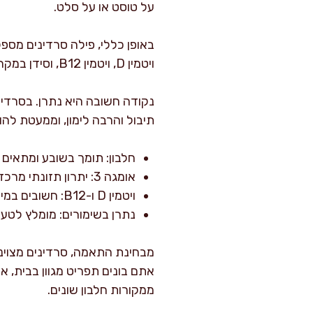
על טוסט או על סלט.
ויטמין D, ויטמין B12, וסידן במקרים שבהם אוכלים גם חלקים רכים של העצמות בדג שלם או בסוגי שימורים מסוימים.
נקודה חשובה היא נתרן. בסרדינ
תיבול והרבה לימון, וממעטת להו
חלבון: תומך בשובע ומתאים ל
אומגה 3: יתרון תזונתי מרכזי בדגי ים קטנים.
ויטמין D ו-B12: חשובים במיוחד למי שממעט בדגים לאורך השבוע.
נתרן בשימורים: מומלץ לטעו
מבחינת התאמה, סרדינים מצויני
אתם בונים תפריט מגוון בבית, אנ
ממקורות חלבון שונים.