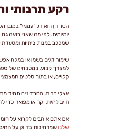
רקע תרבותי וה
הסרדין הוא דג “עממי” במובן הט
יומיומית. לפי מה שאני רואה ג
שמככב במנות ביתיות ומסעדתיו
שימור דגים בשמן או במלח אפשר
למצרך קבוע. במטבחים של ספרד,
קלויים, או בתוך סלטים חמצמצים
אצלי בבית, הסרדינים תמיד מתק
חייב להיות יקר או מפואר כדי לה
אם אתם אוהבים לקרוא על חומרי
שלנו
שמרחיבות בדיוק על החיבורי