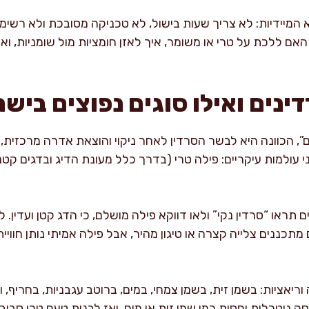
המיידיות: לא צריך שעות בישול, לא טכניקה מסובכת ולא רשימת
ם ללכת על טרי או משומר, איך לאזן חומציות מול שומניות, וא
ינים ואילו סוגים נפוצים ביש
ם”, הכוונה היא לבשר הסרדין לאחר ניקוי והוצאת אדרה מרכזי
 עולמות עיקריים: פילה טרי (בדרך כלל מעונת הדיג ובדגים קטנ
ראו “סרדין נקי” ולאו דווקא פילה מושלם, כי הדג קטן ועדין. לפי 
תכננים צלייה קצרה או טיגון מהיר, אבל פילה אמיתי נותן חוויית
אציות: בשמן זית, בשמן צמחי, במים, ברוטב עגבניות, בחריף, ול
 ניטרלית יחסית כמו שמן זית או מים, ואז לבנות טעם טרי סביב