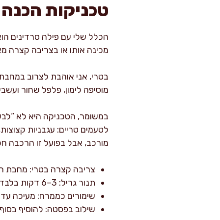
טכניקות הכנה 
הכלל שלי עם פילה סרדינים הוא 
מכינה אותו או בצריבה קצרה מא
בטרי, אני אוהבת לצרוב במחבת 
מוסיפה לימון, פלפל שחור ועשבי ת
במשומר, הטכניקה היא לא “לבש
לטעמים טריים: עגבניות קצוצות,
מורכב, אבל בפועל זו הרכבה ח
צריבה קצרה בטרי: מחבת חמה
תנור גריל: 3–6 דקות בלבד, תלוי בעובי, ולהשגיח שלא יתייבש.
שימורים כממרח: מעיכה עדינה
שילוב בפסטה: להוסיף בסוף,