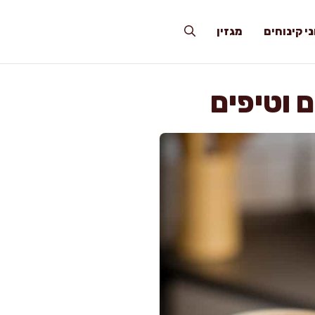
י קינוחים
מגזין
 וטיפים