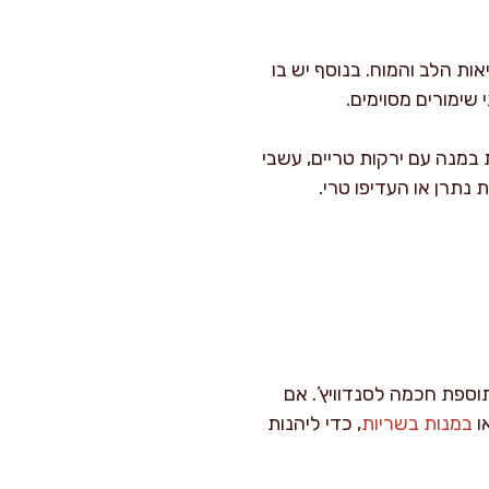
סייע לשובע ולתחזוקת שריר, ואומגה 3 שתומכת בבריאות הלב והמוח. בנוסף יש בו
 במנה עם ירקות טריים, עשבי
נתרן או העדיפו טרי.
וספת חכמה לסנדוויץ’. אם
ו
במנות בשריות
, כדי ליהנות