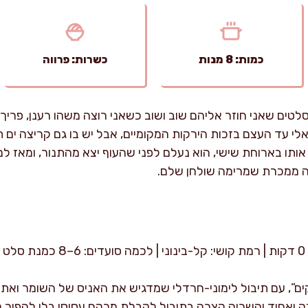
כמות: 8 מנות
כשרות: פרווה
לטים שאני חוזר אליהם שוב ושוב כשאני רוצה משהו רענן, פריך 
 עד העצם בזכות הירקות המקומיים, אבל יש בו גם קריצה ים תיכ
ותו בארוחת שישי, הוא נעלם לפני שהעוף יצא מהתנור, ומאז ל
נה ממכרת שמרימה שולחן שלם.
ים”, עם תיבול לימוני-חרדלי שמדגיש את האניס של השומר ואת ה
דק ואחיד והשריה קצרה בתיבול לקבלת מרקם עסיסי בלי להפוך 