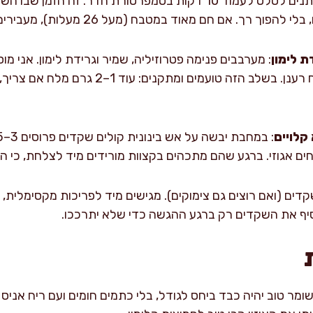
: נותנים לסלט לעמוד 10 דקות בטמפרטורת חדר. זה הזמ
ך. אם חם מאוד במטבח (מעל 26 מעלות), מעבירים למקרר ל-10 דקות.
ת לימון
: מערבבים פנימה פטרוזיליה, שמיר וגרידת לימון. אני 
קלויים
חים אגוזי. ברגע שהם מתכהים בקצוות מורידים מיד לצלחת, כי ה
סיף את השקדים רק ברגע ההגשה כדי שלא יתרככו.
שומר טוב יהיה כבד ביחס לגודל, בלי כתמים חומים ועם ריח אניס ע