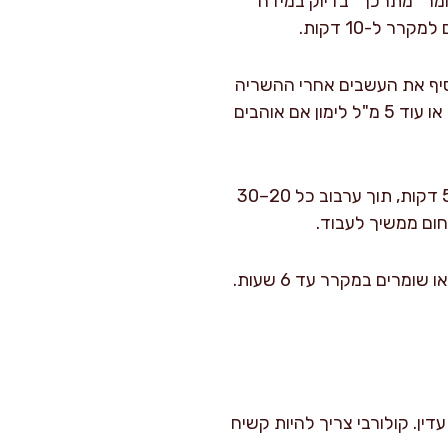
ן שבו השומר “מתרכך” בדיוק במידה
מוסיף את העשבים אחרי ההשריה
כדי לשמור על צבע ירוק וריח רענן. בשלב הזה טועמים ומתקנים: עוד 1–2 גרם מלח אם צריך, או עוד 5 מ"ל לימון אם אוהבים
: במחבת יבשה על אש בינונית קולים שקדים פרוסים 3–5 דקות, תוך ערבוב כל 20–30
חום ממשיך לעבוד.
: מפזרים מעל את השקדים (ואם רוצים גם צימוקים). מגישים מיד לפריכות מקסימלית, או שומרים במקרר עד 6 שעות.
דין. קולורבי צריך להיות קשיח