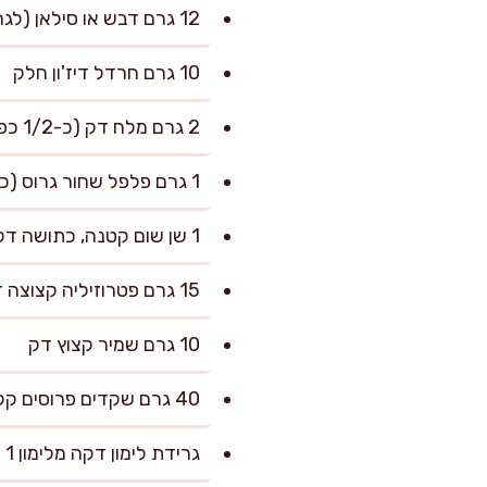
12 גרם דבש או סילאן (לגרסה טבעונית העדיפו סילאן)
10 גרם חרדל דיז'ון חלק
2 גרם מלח דק (כ-1/2 כפית), ועוד לפי הטעם
1 גרם פלפל שחור גרוס (כ-1/4 כפית)
1 שן שום קטנה, כתושה דק (כ-3–4 גרם)
15 גרם פטרוזיליה קצוצה דק
10 גרם שמיר קצוץ דק
40 גרם שקדים פרוסים קלויים
גרידת לימון דקה מלימון 1 (רק החלק הצהוב)