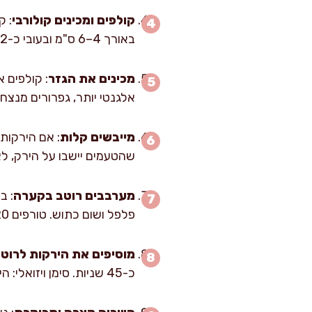
קולפים ומכינים קולורבי
: ק
באורך 4–6 ס"מ ובעובי כ-2 מ"מ. אני אוהב קולורבי בגפרורים כי הוא שומר על “קראנץ’” גם אחרי תיבול.
מכינים את הגזר
: קולפים 
אלגנטי יותר, גפרורים מנצחים
מייבשים קלות
: אם הירקות
שהטעמים יישבו על הירק, לא
מערבבים רוטב בקערה
: ב
פלפל ושום כתוש. טורפים 20–30 שניות עד שהרוטב נראה אחיד ומעט סמיך, בלי “עיניים” של שמן צף.
מוסיפים את הירקות לרוט
כ-45 שניות. סימן ויזואלי: הירקות צריכים להבריק קלות מהרוטב, אבל לא להיות ספוגים עד אובדן פריכות.