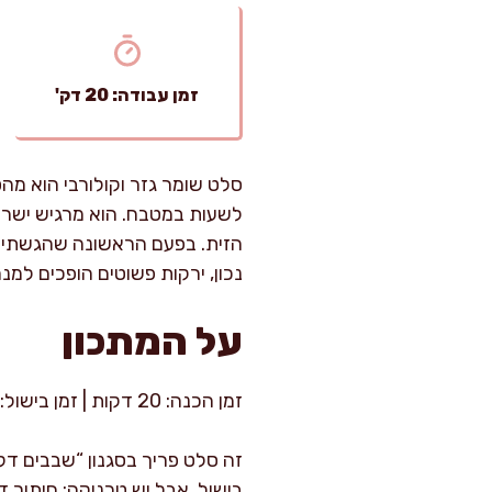
זמן עבודה: 20 דק'
סלט שומר גזר וקולורבי הוא מהס
לשעות במטבח. הוא מרגיש ישראלי
הזית. בפעם הראשונה שהגשתי א
נכון, ירקות פשוטים הופכים למ
על המתכון
זמן הכנה: 20 דקות | זמן בישול: 0 דקות | רמת קושי: קל-בינוני | לכמה סועדים: 6–8 כמנת סלט
זה סלט פריך בסגנון “שבבים דק
בישול, אבל יש טכניקה: חיתוך 