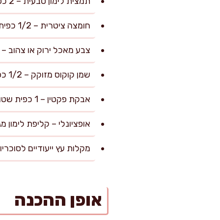
תמצית לימון טבעית – 2 כפיות (לשכבת חמיצות עמוקה ועשירה)
חומצה ציטרית – 1/2 כפית (לבוסט חמוץ מודגש וסוכריות שמרגישות מקצועיות באמת)
צבע מאכל ירוק או צהוב – 1/4 כפית (אופציונלי, לתוספת גוון שמח ולעידוד תיאבון ויזואלי)
שמן קוקוס מזוקק – 1/2 כפית (לשימון תבניות והקפדה על שחרור קל של הסוכריות)
אבקת פקטין – 1 כפית שטוחה (לא חובה, אך מעניקה גמישות עדינה לסוכריה)
אופציונלי – קליפת לימון מגוררת דק – 1 כפית (לה
מקלות עץ ייעודיים לסוכריות – 16 יחידות (לשימוש נוח ללא
אופן ההכנה