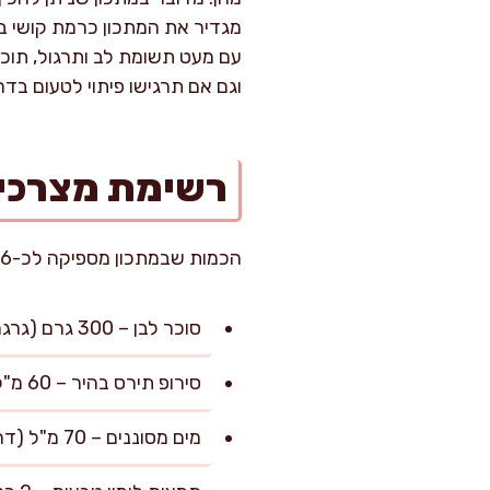
מגדיר את המתכון כרמת קושי ב
עם מעט תשומת לב ותרגול, תוכ
וגם אם תרגישו פיתוי לטעום בד
רשימת מצרכי
הכמות שבמתכון מספיקה לכ-16 סוכריות על מקל, בגודל 15 גרם לכל סוכריה.
סוכר לבן – 300 גרם (גרגרים עדינים, להמסה אחידה ומהירה)
סירופ תירס בהיר – 60 מ"ל (מונע התגבשות ומעניק ברק)
מים מסוננים – 70 מ"ל (דרושים לשליטת מרקם מבוקר ומדויק)