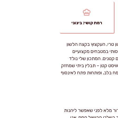
רמת קושי: בינוני
ן טרי, העקצוץ בקצה הלשון
ותי במטבחים מקצועיים
 קטנים. המתכון שלי נולד
ויסט קטן – תבלין ביתי שמחזק
ח בלב, ופותחות פתח לאינסוף
דקות של עבודה, אך יש להוסיף עוד כ-30 דקות של קירור מלא לפני שאפשר ליהנות
 בשלבי הבישול החם. אני