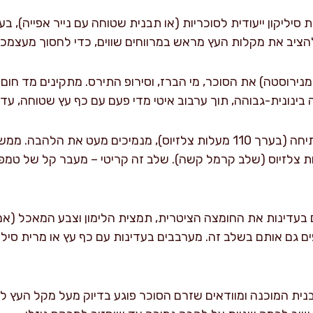
סיליקון ייעודית לסוכריות (או תבנית שטוחה עם נייר אפייה), 
להציב את מקלות העץ מראש במרווחים שווים, כדי לחסוך מעצמכם
 מנירוסטה) את הסוכר, מי הברז, וסירופ התירס. מתקינים מד חום 
ינונית-גבוהה, תוך ערבוב איטי מדי פעם עם כף עץ שטוחה, ע
כשהתערובת מגיעה לסף רתיחה (בערך 110 מעלות צלזיוס), מנמיכים מעט 
ום מראה 150 מעלות צלזיוס (שלב קרמל קשה). שלב זה קריטי – מעבר קל ש
ם בעדינות את החומצה הציטרית, תמצית הלימון וצבע המאכל (א
פים גם אותם בשלב זה. מערבבים בעדינות עם כף עץ או מרית סיל
נית המוכנה ומוודאים שזרם הסוכר פוגע בדיוק מעל מקל העץ לק