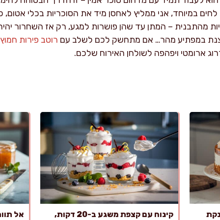
הוא לעבוד תמיד עם מדחום סוכר אמין – זו הדרך הבטוחה להימ
לחים במיוחד, אני ממליץ לאחסן מיד את הסוכריות בכלי אטום, כי
 מהתבנית – המתן עד שהן פושרות למגע, רק אז השחרור יהיה נק
צנצנת במפתיע מהר… אם מתחשק לכם לשלב עם
רוטב פירות חמוץ
וג ארומטי ויפהפה לשולחן האירוח שלכם.
נקת
קינוח עם קצפת משגע ב-20 דקות,
אל תוות