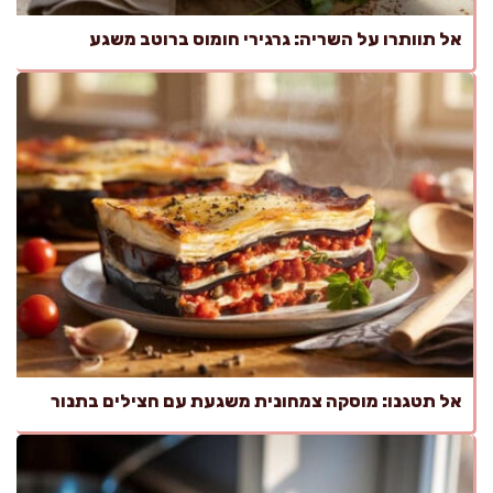
אל תוותרו על השריה: גרגירי חומוס ברוטב משגע
אל תטגנו: מוסקה צמחונית משגעת עם חצילים בתנור