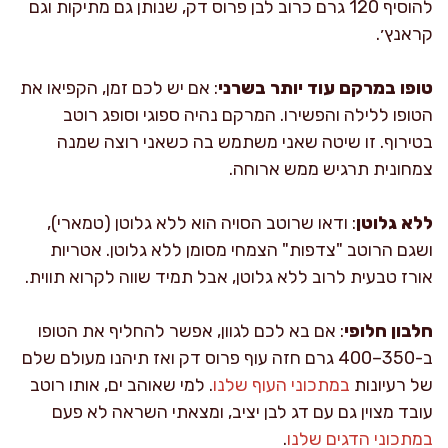
להוסיף 120 גרם כרוב לבן פרוס דק, שנותן גם מתיקות וגם
קראנץ׳.
טופו במרקם עוד יותר בשרני
: אם יש לכם זמן, הקפיאו את
הטופו ללילה והפשירו. המרקם נהיה ספוגי וסופג רוטב
בטירוף. זו שיטה שאני משתמש בה כשאני רוצה שמנה
צמחונית תרגיש ממש ארוחה.
ללא גלוטן
: ודאו שרוטב הסויה הוא ללא גלוטן (טמארי),
ושגם הרוטב "צדפות" הצמחי מסומן ללא גלוטן. אטריות
אורז טבעית לרוב ללא גלוטן, אבל תמיד שווה לקרוא תווית.
חלבון חלופי
: אם בא לכם לגוון, אפשר להחליף את הטופו
ב-350–400 גרם חזה עוף פרוס דק ואז תיהנו מעולם שלם
של רעיונות
במתכוני העוף שלנו
. למי שאוהב ים, אותו רוטב
עובד מצוין גם עם דג לבן יציב, ומצאתי השראה לא פעם
במתכוני הדגים שלנו
.