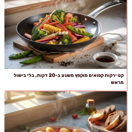
קט ירקות קפואים מוקפץ משגע ב-20 דקות, בלי בישול
מראש