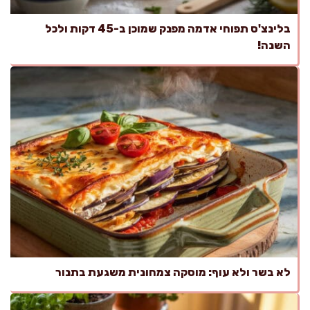
בלינצ'ס תפוחי אדמה מפנק שמוכן ב-45 דקות ולכל
השנה!
לא בשר ולא עוף: מוסקה צמחונית משגעת בתנור