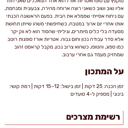
מוקפץ עם טופו ואטריות אורז הוא אחד המאכלים שאני חוזר
אליו שוב ושוב כשאני רוצה ארוחה מהירה, צבעונית ומנחמת,
עם ניחוח אסייתי שממלא את הבית. בפעם הראשונה הכנתי
אותו אחרי יום ארוך במטבח, כשחיפשתי משהו שייתן תחושת
מסעדה בלי כלים מיותרים, וגיליתי שהסוד הוא לא ווק יקר
אלא סדר עבודה נכון וחום גבוה. אטריות אורז סופגות רוטב
כמו ספוג, והטופו, כשהוא צרוב נכון, מקבל קראסט זהוב
שמחזיק מעמד גם אחרי ערבוב.
על המתכון
זמן הכנה: 25 דקות | זמן בישול: 12–15 דקות | רמת קושי:
בינוני | מספיק ל-4 סועדים
רשימת מצרכים