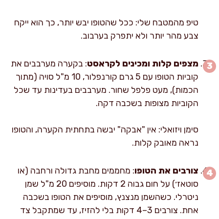
טיפ מהמטבח שלי: ככל שהטופו יבש יותר, כך הוא ייקח
צבע מהר יותר ולא יתפרק בערבוב.
מצפים קלות ומכינים לקראסט
: בקערה מערבבים את
קוביות הטופו עם 5 גרם קורנפלור, 10 מ"ל סויה (מתוך
הכמות), מעט פלפל שחור. מערבבים בעדינות עד שכל
הקוביות מצופות בשכבה דקה.
סימן ויזואלי: אין "אבקה" יבשה בתחתית הקערה, והטופו
נראה מאובק קלות.
צורבים את הטופו
: מחממים מחבת גדולה ורחבה (או
סוטאז׳) על חום גבוה 2 דקות. מוסיפים 20 מ"ל שמן
ניטרלי. כשהשמן מנצנץ, מוסיפים את הטופו בשכבה
אחת. צורבים 3–4 דקות בלי להזיז, עד שמתקבל צד