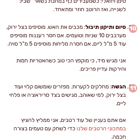
סימן ויזואלי: כשמעבירים כף במחבת נשאר "שביל"
לשנייה, ואז הרוטב חוזר ומתאחד.
סיום ותיקון תיבול
: מכבים את האש. מוסיפים בצל ירוק,
מערבבים 10 שניות וטועמים. אם חסר רעננות מוסיפים
עוד 5 מ"ל ליים, אם חסרה מליחות מוסיפים 5 מ"ל סויה.
אני מגיש מיד, כי מוקפץ הכי טוב כשהאטריות חמות
והירקות עדיין פריכים.
הגשה
: מחלקים לקערות. מפזרים שומשום קלוי ועוד
בצל ירוק. למי שאוהב, מגישים בצד סריראצ׳ה או פלחי
ליים.
אם אתם בעניין של עוד רטבים, אני ממליץ להציץ
במתכוני הרטבים שלנו
כדי לשחק עם טעמים בצורה
חכמה.