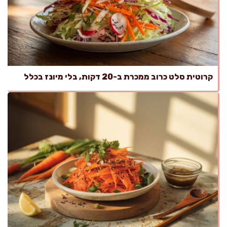
קרוטית סלט כרוב ממכרת ב-20 דקות, בלי מיונז בכלל