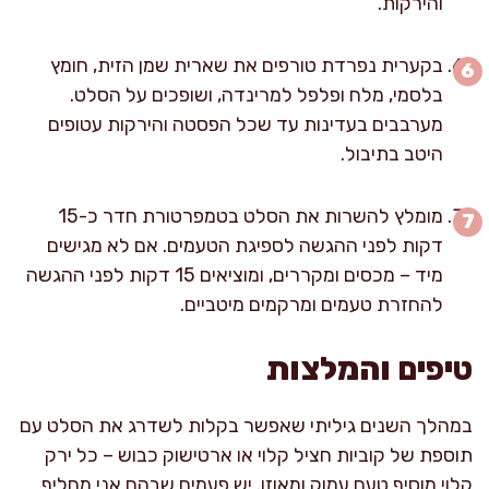
והירקות.
בקערית נפרדת טורפים את שארית שמן הזית, חומץ
בלסמי, מלח ופלפל למרינדה, ושופכים על הסלט.
מערבבים בעדינות עד שכל הפסטה והירקות עטופים
היטב בתיבול.
מומלץ להשרות את הסלט בטמפרטורת חדר כ-15
דקות לפני ההגשה לספיגת הטעמים. אם לא מגישים
מיד – מכסים ומקררים, ומוציאים 15 דקות לפני ההגשה
להחזרת טעמים ומרקמים מיטביים.
טיפים והמלצות
במהלך השנים גיליתי שאפשר בקלות לשדרג את הסלט עם
תוספת של קוביות חציל קלוי או ארטישוק כבוש – כל ירק
קלוי מוסיף טעם עמוק ומאוזן. יש פעמים שבהם אני מחליף