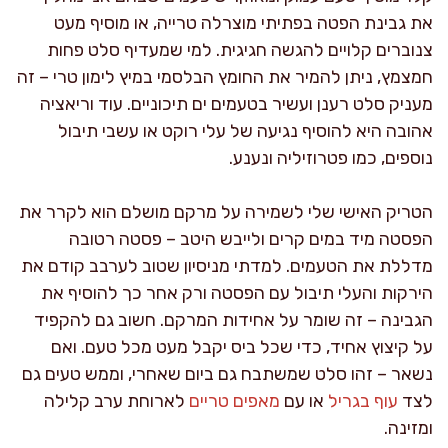
את גבינת הפטה בפתיתי מוצרלה טרייה, או מוסיף מעט
צנוברים קלויים להגשה חגיגית. למי שמעדיף סלט פחות
חמצמץ, ניתן להמיר את החומץ הבלסמי במיץ לימון טרי – זה
מעניק סלט רענן ועשיר בטעמים ים תיכוניים. עוד וריאציה
אהובה היא להוסיף נגיעה של עלי רוקט או עשבי תיבול
נוספים, כמו פטרוזיליה ונענע.
הטריק האישי שלי לשמירה על מרקם מושלם הוא לקרר את
הפסטה מיד במים קרים ולייבש היטב – פסטה רטובה
מדללת את הטעמים. למדתי מניסיון שטוב לערבב קודם את
הירקות והעלי תיבול עם הפסטה ורק אחר כך להוסיף את
הגבינה – זה שומר על אחידות המרקם. חשוב גם להקפיד
על קיצוץ אחיד, כדי שכל ביס יקבל מעט מכל טעם. ואם
נשאר – זהו סלט שמשתבח גם ביום שאחרי, וממש טעים גם
לצד
עוף בגריל
או עם
מאפים טריים
לארוחת ערב קלילה
ומזינה.