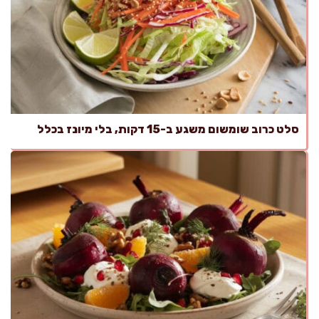
סלט כרוב שומשום משגע ב-15 דקות, בלי מיונז בכלל