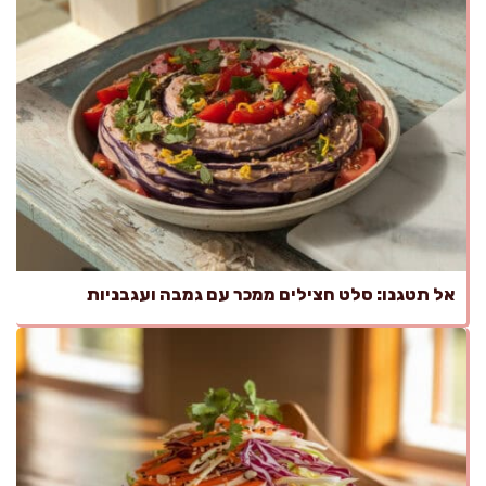
אל תטגנו: סלט חצילים ממכר עם גמבה ועגבניות