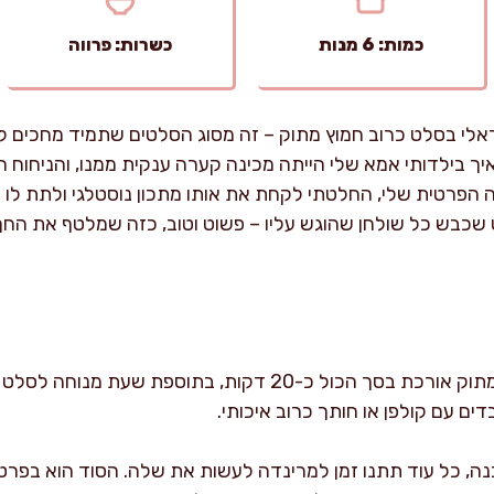
כמות: 6 מנות
כשרות: פרווה
אלי בסלט כרוב חמוץ מתוק – זה מסוג הסלטים שתמיד מחכים לנ
 איך בילדותי אמא שלי הייתה מכינה קערה ענקית ממנו, והניחו
רטית שלי, החלטתי לקחת את אותו מתכון נוסטלגי ולתת לו טו
שכבש כל שולחן שהוגש עליו – פשוט וטוב, כזה שמלטף את החך ו
ההכנה של סלט הכרוב החמוץ מתוק אורכת בסך הכול כ-20 דקות, בת
ים עם קולפן או חותך כרוב איכותי.
ה, כל עוד תתנו זמן למרינדה לעשות את שלה. הסוד הוא בפרטי