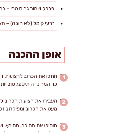
פלפל שחור גרוס טרי – רבע כפית (כ-1 גר
זרעי קימל (לא חובה) – חצי כפית (כ-1.5 גרם, לאו
אופן ההכנה
חתכו את הכרוב לרצועות דק
כך המרינדה תיספג טוב יותר
מעט את הכרוב ומפיקה נוזלי
הוסיפו את הסוכר, החומץ, ש