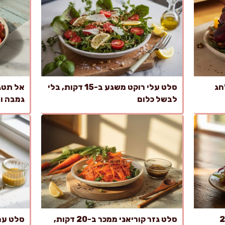
חג
סלט עלי רוקט משגע ב-15 דקות, בלי
אל תטגנ
לבשל כלום
גמבה וע
וב ממכרת ב-20
סלט גזר קוריאני ממכר ב-20 דקות,