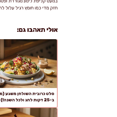
במעט קליפת לימון מגוררת ופט
חזק מדי כמו חומץ רגיל עלול ל
אולי תאהבו גם:
סלט כרובית השולחן משגע (מו
ב-25 דקות לחג ולכל השנה!)