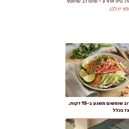
 טיפ אחרון – שימו לב שחומץ
ץ יין לבן
.
סלט כרוב שומשום משגע ב-15 דקות,
נז בכלל