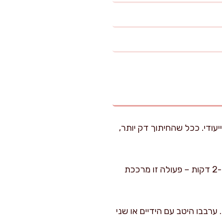
ודי. ככל שהחיתוך דק יותר,
העבירו את רצועות הכרוב לקערה גדולה. הוסיפו את המלח ועסו את הכרוב בעדינות במשך כ-2 דקות – פעולה זו מרככת
רבבו היטב עם הידיים או שני