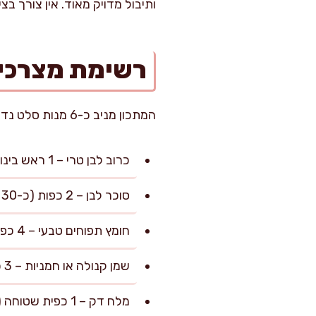
ותיבול מדויק מאוד. אין צורך בצ
רשימת מצרכי
המתכון מניב כ-6 מנות סלט נדיבות של כ-150 גרם למנה, מושלם לשולחן משפחתי או ארוחה קלה ליד מנת חלבון.
כרוב לבן טרי – 1 ראש בינוני (כ-800 גרם קצוצים דק דק)
סוכר לבן – 2 כפות (כ-30 גרם, לאיזון המתיקות)
חומץ תפוחים טבעי – 4 כפות (כ-60 מ"ל, נותן חמיצות רכה ולא אגרסיבית)
שמן קנולה או חמניות – 3 כפות (כ-45 מ"ל, לתחושת סיומת חלקה בפה)
מלח דק – 1 כפית שטוחה (כ-5 גרם, למיצוי נוזלים מהכרוב)