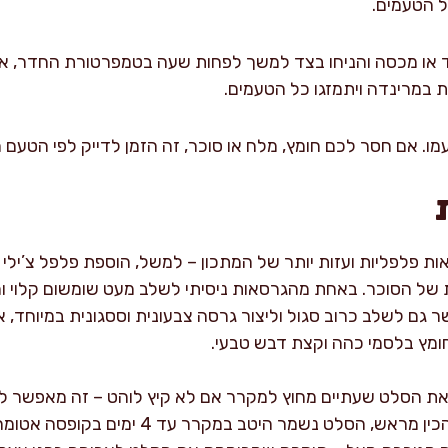
ל הטעמים.
ד או מכסה והניחו בצד למשך לפחות שעה בטמפרטורת החדר, א
 במרינדה ויתמזגו כל הטעמים.
מו. אם חסר לכם חומץ, מלח או סוכר, זה הזמן לדייק לפי הטעם 
ת פלפליות ועזות יותר של המתכון – למשל, הוספת פלפל צ’ילי 
 הסוכר. באחת מהגרסאות ניסיתי לשלב מעט שומשום קלוי וח
ם לשלב כרוב סגול וליצור גרסה צבעונית וססגונית במיוחד, א
חומץ בלסמי כהה וקצת דבש טבעי.
את הסלט שעתיים מחוץ למקרר אם לא קיץ לוהט – זה מאפשר ל
בצורה עמוקה יותר. אם רוצים להכין מראש, הסלט 