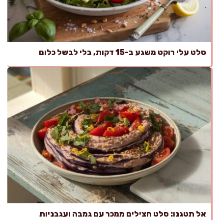
סלט עלי רוקט משגע ב-15 דקות, בלי לבשל כלום
אל תטגנו: סלט חצילים ממכר עם גמבה ועגבניות