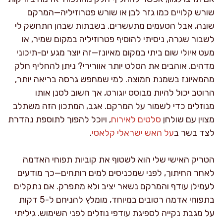
שורש קלויים כמו גזר לבן או שורש פטרוזיליה—המרקם
שונה, אבל הטעמים מתעשרים. בשבתות שבהן התחשק לי
לשבור שגרה, ניסיתי להוסיף פטרוזיליה במקום שמיר, או
מעט איולי שום ביתי במקום מאיונז—זה יוצר מגע ים-תיכוני
מדהים. אוהבים את הסלט יותר אוורירי? ניתן להחליף חלק
מהמאיונז בשמנת חמוצה. למי שמחפש גרסה בריאה יותר,
הרוטב יכול להיות מבוסס יוגורט, אך חשוב לסנן אותו
מנוזלים כדי לשמור על המרקם. אגב, המתכון הזה משתלב
מצוין עם שולחן
סלטים לאירוח
, ויוכל להפוך לתוספת נהדרת
לצד בשר ב
על האש ישראלי קלאסי
.
הטריק האישי שלי הוא לשטוף את קוביות תפוחי האדמה
לאחר החיתוך, לפני שמכניסים למים רותחים—כך מודעים
לעמילן עודף והמרקם נשאר יציב ולא מתפרק. אם נתקלים
בתפוחי אדמה רטובים במיוחד, מומלץ להניחם ל-5 דקות
על מגבת נקייה לספיגת עודפי נוזלים לפני השימוש. גיליתי