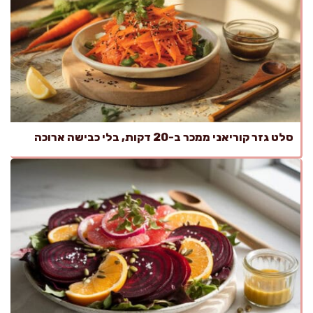
סלט גזר קוריאני ממכר ב-20 דקות, בלי כבישה ארוכה