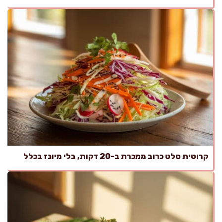
קרוטית סלט כרוב ממכרת ב-20 דקות, בלי מיונז בכלל