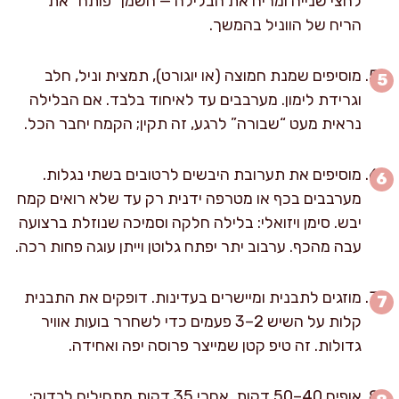
לחצי שנייה ומריח את הבלילה — השמן “פותח” את
הריח של הווניל בהמשך.
מוסיפים שמנת חמוצה (או יוגורט), תמצית וניל, חלב
וגרידת לימון. מערבבים עד לאיחוד בלבד. אם הבלילה
נראית מעט “שבורה” לרגע, זה תקין; הקמח יחבר הכל.
מוסיפים את תערובת היבשים לרטובים בשתי נגלות.
מערבבים בכף או מטרפה ידנית רק עד שלא רואים קמח
יבש. סימן ויזואלי: בלילה חלקה וסמיכה שנוזלת ברצועה
עבה מהכף. ערבוב יתר יפתח גלוטן וייתן עוגה פחות רכה.
מוזגים לתבנית ומיישרים בעדינות. דופקים את התבנית
קלות על השיש 2–3 פעמים כדי לשחרר בועות אוויר
גדולות. זה טיפ קטן שמייצר פרוסה יפה ואחידה.
אופים 40–50 דקות. אחרי 35 דקות מתחילים לבדוק: