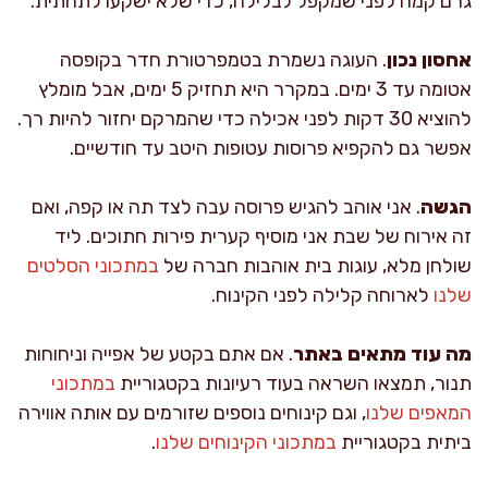
גרם קמח לפני שמקפל לבלילה, כדי שלא ישקעו לתחתית.
אחסון נכון
. העוגה נשמרת בטמפרטורת חדר בקופסה
אטומה עד 3 ימים. במקרר היא תחזיק 5 ימים, אבל מומלץ
להוציא 30 דקות לפני אכילה כדי שהמרקם יחזור להיות רך.
אפשר גם להקפיא פרוסות עטופות היטב עד חודשיים.
הגשה
. אני אוהב להגיש פרוסה עבה לצד תה או קפה, ואם
זה אירוח של שבת אני מוסיף קערית פירות חתוכים. ליד
שולחן מלא, עוגות בית אוהבות חברה של
במתכוני הסלטים
שלנו
לארוחה קלילה לפני הקינוח.
מה עוד מתאים באתר
. אם אתם בקטע של אפייה וניחוחות
תנור, תמצאו השראה בעוד רעיונות בקטגוריית
במתכוני
המאפים שלנו
, וגם קינוחים נוספים שזורמים עם אותה אווירה
ביתית בקטגוריית
במתכוני הקינוחים שלנו
.