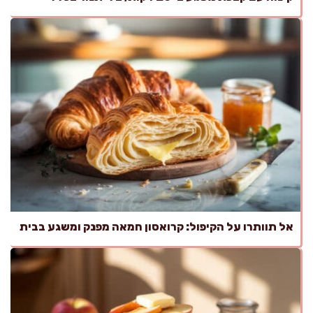
אל תוותרו על הקיפול: קרואסון חמאה מפנק ומשגע בבית