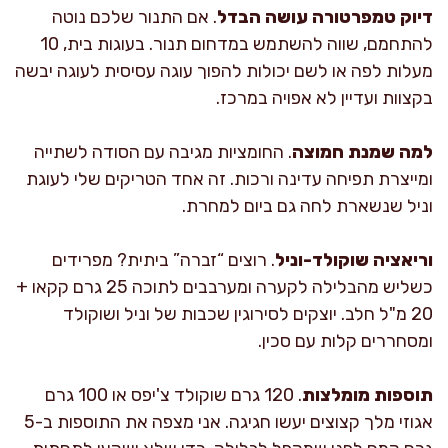
דיוק טמפרטורה עושה הבדל
. אם התנור שלכם נוטה
להתחמם, שווה להשתמש במדחום תנור. בעוגות בית, 10
מעלות לפה או לשם יכולות להפוך עוגה עסיסית לעוגה יבשה
בקצוות ועדיין לא אפויה במרכז.
למה שמנת חמוצה
. החומציות מגיבה עם הסודה לשתייה
ומייצרת תפיחה עדינה ורכות. זה אחד הטריקים שלי לעוגת
וניל שנשארת לחה גם ביום למחרת.
וריאציה שוקולד-וניל
. רוצים “זברה” ביתית? מפרידים
כשליש מהבלילה לקערה ומערבבים לתוכה 25 גרם קקאו +
20 מ"ל חלב. יוצקים לסירוגין שכבות של וניל ושוקולד
ומסחררים קלות עם סכין.
תוספות מומלצות
. 120 גרם שוקולד צ'יפס או 100 גרם
אגוזי מלך קצוצים יעשו חגיגה. אני מצפה את התוספות ב-5