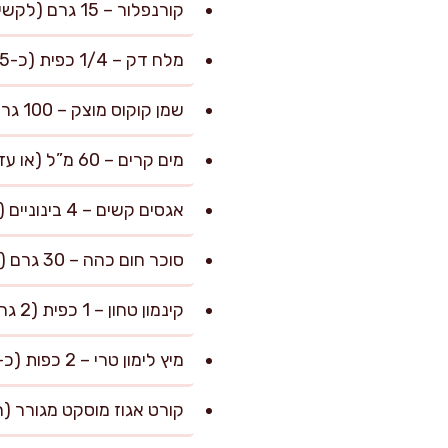
קורנפלור – 15 גרם (לקשיחות עדינה בבצק)
מלח דק – 1/4 כפית (כ-1.5 גרם, לאיזון טעמים)
שמן קוקוס מוצק – 100 גרם (טמפרטורת חדר, תחליף חמאה טבעוני עם ניחוח עדין)
מים קרים – 60 מ”ל (או עד איחוד הבצק)
אגסים קשים – 4 בינוניים (כ-650 גרם לפני קילוף ופריסה)
סוכר חום כהה – 30 גרם (לקרמליזציה של האגסים)
קינמון טחון – 1 כפית (2 גרם, לתיבול האגסים)
מיץ לימון טרי – 2 כפות (כ-25 מ”ל, לאיזון חומציות הפרי)
קורט אגוז מוסקט מגורר (ר