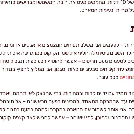
הברשה וקישוט: לאחר צינון של 10 דקות, מחממים מעט את ריבת המשמש ומברישים
ל טריות ונעימות הטארט.
הפירות – לפעמים אני משלב תפוחים חמצמצים או אגסים אדומים,
ך השנים ניסיתי להחליף את שמן הקוקוס במרגרינה איכותית טב
ם לטעמים מעט חריפים – אפשר להוסיף רבע כפית זנגביל טחון ל
 עוד קינוחים טבעוניים באותו סגנון, אני ממליץ להציץ במדור
מ
חוניים
לכל עונה.
ד תמיד עם ידיים קרות ובמהירות, כדי שהבצק לא יתחמם ויאב
כפית עד שהמרקם מתאחד. למכינים בפעם הראשונה – אל תיבהלו 
. אני אוהב לשמור את הטארט במקרר ולחמם במעט בתנור לפנ
ו מהתנור. וכמובן, למי שאוהב – אפשר להגיש לצד קצפת קוקוס א