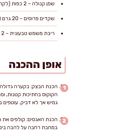
שמן קנולה – 2 כפות (לקרמליזציה של האגסים)
שקדים פרוסים – 20 גרם (לקישוט המילוי, מעניקים קראנץ’ משובח)
ריבת משמש טבעונית – 2 כפות (להברשה לאחר האפייה)
אופן ההכנה
הכנת הבצק: בקערה גדולה מ
הקוקוס בחתיכות קטנות, ומ
גמיש אך לא דביק. עוטפים בניי
הכנת האגסים: קולפים את הא
במחבת רחבה על להבה בינוני