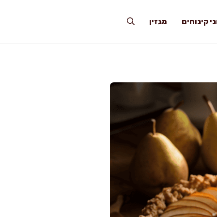
י קינוחים
מגזין