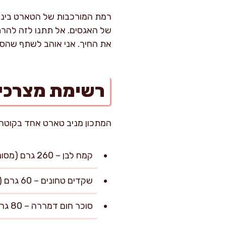
רמת המורכבות של הטארט בינונ
של האגסים. אל תתנו לזה להרת
את החיך. אני אוהב לשתף שהסו
רשימת מצרכי
המתכון מניב טארט אחד בקוטר 24 ס”מ (כ-10 מנות יפות בגודל קינוח אישי במשקל ממוצע של 120 גרם למנה
קמח לבן – 260 גרם (מסונן, עבור הבסיס)
שקדים טחונים – 60 גרם (דק, מעניקים עומק וטעם אגוזי עדין לבצק)
סוכר חום דמררה – 80 גרם (עדיף אורגני, לבצק ולשטרויזל)