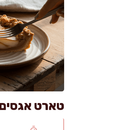
טארט אגסים ט