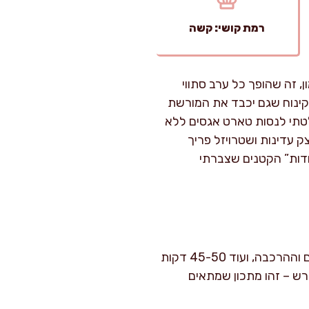
רמת קושי: קשה
, זה שהופך כל ערב סתווי
 קינוח שגם יכבד את המורשת
לטתי לנסות טארט אגסים ללא
 עדינות ושטרויזל פריך
דות” הקטנים שצברתי
הכנת הטארט מצריכה בסך הכול כשעה וחצי: כ-40 דקות מוקדשות להכנת הבצק, מילוי האגסים וההרכבה, ועוד 45-50 דקות
רש – זהו מתכון שמתאים