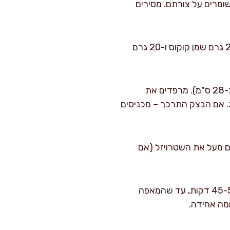
עימים אך עדיין שומרים על צורתם. מסירים
הכנת השטרויזל (אם אוהבים): בקערה בינונית מערבבים 40 גרם קמח, 30 גרם סוכר חום, 25 גרם שמן קוקוס ו-20 גרם
הרכבת הטארט: מרדדים את הבצק על נייר אפייה לקוטר מעט גדול יותר מתבנית הטארט (כ-28 ס"מ). מרפדים את
. אם הבצק התרכך – מכניסים
ים מעל את השטרויזל (אם
אפייה: מכניסים לתנור שחומם מראש ל-180 מעלות (חום עליון ותחתון, ללא טורבו) למשך 45-50 דקות, עד שהמאפה
מה אחידה.