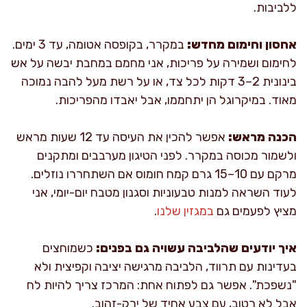
ללביבות.
אחסון וחימום מחדש:
במקרר, בקופסה אטומה, עד 3 ימים.
לחימום ושמירה על פריכות, אני מחמם במחבת יבשה על אש
בינונית 2–3 דקות לכל צד, או על רשת מעל להבה נמוכה
מאוד. במיקרוגל הן יתחממו, אבל יאבדו מהפריכות.
הכנה מראש:
אפשר להכין את העיסה עד 12 שעות מראש
ולשמור מכוסה במקרר. לפני הטיגון מערבבים ומתקנים
מרקם עם 10–15 גרם קמח חומוס אם השתחררו נוזלים.
לעוד השראה למנות טבעוניות וסגנון מטבח יום-יומי, אני
מציץ לפעמים גם
במגזין שלנו
.
איך יודעים שהלביבה עשויה גם בפנים:
כשמוחצים
בעדינות עם תרווד, הלביבה מרגישה יציבה וקפיצית ולא
"נשפכת". אפשר גם לפתוח אחת: המרכז צריך להיות לח
אבל לא רטוב, עם צבע אחיד של ירק-זהוב.