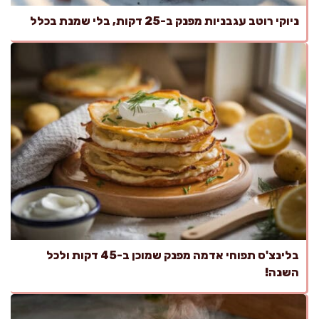
ניוקי רוטב עגבניות מפנק ב-25 דקות, בלי שמנת בכלל
בלינצ'ס תפוחי אדמה מפנק שמוכן ב-45 דקות ולכל
השנה!