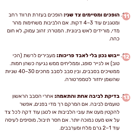
הופכים ומסיימים צד שני:
הופכים בעזרת תרווד רחב
ומטגנים עוד 3–4 דקות. אם הלביבות משחימות מהר
מדי, מורידים לאש בינונית. המטרה: זהוב עמוק, לא חום
כהה.
ייבוש נכון בלי לאבד פריכות:
מעבירים לרשת (הכי
טוב) או לנייר סופג, וממליחים ממש נגיעה כשהן חמות.
ממשיכים בסבבים, ובין סבב לסבב מחכים 30–40 שניות
שהשמן יחזור לטמפרטורה.
בדיקת לביבה אחת והתאמה:
אחרי הסבב הראשון
טועמים לביבה. אם המרקם רך מדי בפנים, אפשר
להקטין מעט את עובי הלביבות או לטגן עוד דקה לכל צד
על אש מעט נמוכה יותר. אם חסר תיבול, מוסיפים לעיסה
עוד 1–2 גרם מלח ומערבבים.