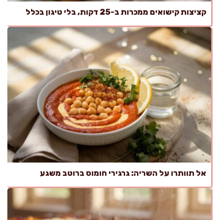
קציצות קישואים ממכרות ב-25 דקות, בלי טיגון בכלל
אל תוותרו על השריה: גרגירי חומוס ברוטב משגע