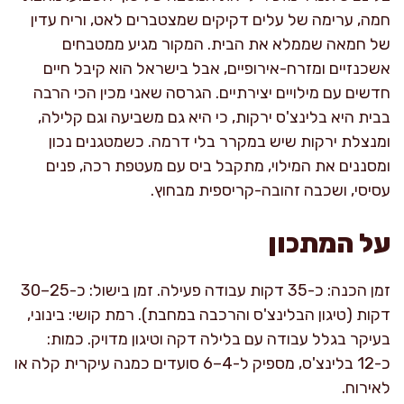
חמה, ערימה של עלים דקיקים שמצטברים לאט, וריח עדין
של חמאה שממלא את הבית. המקור מגיע ממטבחים
אשכנזיים ומזרח-אירופיים, אבל בישראל הוא קיבל חיים
חדשים עם מילויים יצירתיים. הגרסה שאני מכין הכי הרבה
בבית היא בלינצ'ס ירקות, כי היא גם משביעה וגם קלילה,
ומנצלת ירקות שיש במקרר בלי דרמה. כשמטגנים נכון
ומסננים את המילוי, מתקבל ביס עם מעטפת רכה, פנים
עסיסי, ושכבה זהובה-קריספית מבחוץ.
על המתכון
זמן הכנה: כ-35 דקות עבודה פעילה. זמן בישול: כ-25–30
דקות (טיגון הבלינצ'ס והרכבה במחבת). רמת קושי: בינוני,
בעיקר בגלל עבודה עם בלילה דקה וטיגון מדויק. כמות:
כ-12 בלינצ'ס, מספיק ל-4–6 סועדים כמנה עיקרית קלה או
לאירוח.