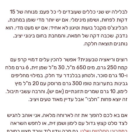
לבלילה יש שני כללים שעובדים לי כל פעם: מנוחה של 15
דקות לפחות, ושימון מינימלי. אם יש יותר מדי שומן במחבת,
הבלינצ'ס מקבל בועות וטיגון לא אחיד; אם יש מעט מדי, הוא
נדבק. שכבה דקה של חמאה, והמחבת בחום בינוני יציב,
נותנים תוצאה חלקה.
רוצים וריאציה טבעונית? אפשר להכין עלים דמויי קרפ עם
קמח 250 גרם, מים 650 מ"ל, 30 מ"ל שמן זית, 6 גרם מלח
ו-10 גרם סוכר, ולטחון בבלנדר עד חלק. במילוי מחליפים
גבינות בתערובת טופו 300 גרם מרוסק עם 20 מ"ל מיץ
לימון, 10 גרם שמרים תזונתיים (אם יש), והרבה עשבי תיבול.
זה יוצא פחות “חלבי” אבל עדיין מאוד טעים ויציב.
אם בא לכם להפוך את זה לארוחה מלאה, אני אוהב להגיש
לצד סלט קצוץ גדול עם לימון ושמן זית, או לחפש השראה
במתכוני הסלטים שלנו
. גם מרק עדין ליד עובד מצוין בחורף,