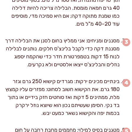
40 גרם חמאה מומסת. הבלילה צריכה להיות דלילה
כמו שמנת מתוקה דקה; אם היא סמיכה מדי, מוסיפים
עוד 20–40 מ"ל מים.
מסננים ומניחים: אני ממליץ בחום לסנן את הבלילה דרך
מסננת דקה כדי לקבל בלינצ'ס חלקים. נותנים לבלילה
לנוח 15 דקות בטמפרטורת חדר כדי שהקמח יספוג
נוזלים והבלינצ'ס ייצאו אלסטיים ולא נקרעים.
בינתיים מכינים ירקות: מגרדים קישוא 250 גרם וגזר
180 גרם. את הקישוא חשוב לסחוט: מפזרים עליו קמצוץ
מלח, ממתינים 5 דקות ואז סוחטים חזק בידיים או בתוך
בד נקי. הסימן שעשיתם נכון הוא שיוצא נוזל ירקרק
בכמות יפה והקישוא נשאר כמעט יבש.
מטגנים בסיס למילוי: מחממים מחבת רחבה על חום