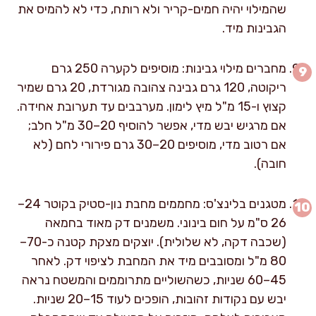
שהמילוי יהיה חמים-קריר ולא רותח, כדי לא להמיס את
הגבינות מיד.
מחברים מילוי גבינות: מוסיפים לקערה 250 גרם
ריקוטה, 120 גרם גבינה צהובה מגורדת, 20 גרם שמיר
קצוץ ו-15 מ"ל מיץ לימון. מערבבים עד תערובת אחידה.
אם מרגיש יבש מדי, אפשר להוסיף 20–30 מ"ל חלב;
אם רטוב מדי, מוסיפים 20–30 גרם פירורי לחם (לא
חובה).
מטגנים בלינצ'ס: מחממים מחבת נון-סטיק בקוטר 24–
26 ס"מ על חום בינוני. משמנים דק מאוד בחמאה
(שכבה דקה, לא שלולית). יוצקים מצקת קטנה כ-70–
80 מ"ל ומסובבים מיד את המחבת לציפוי דק. לאחר
45–60 שניות, כשהשוליים מתרוממים והמשטח נראה
יבש עם נקודות זהובות, הופכים לעוד 15–20 שניות.