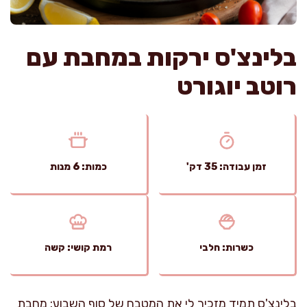
בלינצ'ס ירקות במחבת עם
רוטב יוגורט
זמן עבודה: 35 דק'
כמות: 6 מנות
כשרות: חלבי
רמת קושי: קשה
בלינצ'ס תמיד מזכיר לי את המטבח של סוף השבוע: מחבת