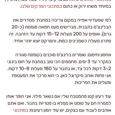
במיוחד משהו ירוק או כתום
במתכוני המרקים שלנו
.
למי שמעדיף אפייה במקום צריבה במחבת: מסדרים את
הבלינצ'ס בתבנית, מברישים מעט חמאה מומסת (כ-20
גרם), ואופים על 200 מעלות 12–15 דקות עד הזהבה. זה
פתרון מעולה כשמכינים כמות, והמרקם יוצא יותר אחיד.
אחסון וחימום: שומרים בלינצ'ס מוכנים בקופסה סגורה
במקרר עד 3 ימים. מחממים הכי טוב במחבת על חום בינוני
2–3 דקות לכל צד, או בתנור על 180 מעלות 8–10 דקות.
אני פחות אוהב מיקרוגל כאן, כי הוא מרכך את המעטפת
ומעלים את הפריכות.
עוד רעיון קטן מהמטבח שלי: אם נשאר מילוי, אני הופך אותו
לממרח חם על טוסט או ממלא בו פטריות בתנור. ואם אתם
אוהבים לעבוד עם בצקים, יש עוד המון רעיונות
במתכוני