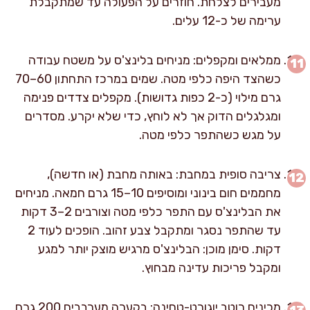
מעבירים לצלחת. חוזרים על הפעולה עד שמתקבלת
ערימה של כ-12 עלים.
ממלאים ומקפלים: מניחים בלינצ'ס על משטח עבודה
כשהצד היפה כלפי מטה. שמים במרכז התחתון 60–70
גרם מילוי (כ-2 כפות גדושות). מקפלים צדדים פנימה
ומגלגלים הדוק אך לא לוחץ, כדי שלא יקרע. מסדרים
על מגש כשהתפר כלפי מטה.
צריבה סופית במחבת: באותה מחבת (או חדשה),
מחממים חום בינוני ומוסיפים 10–15 גרם חמאה. מניחים
את הבלינצ'ס עם התפר כלפי מטה וצורבים 2–3 דקות
עד שהתפר נסגר ומתקבל צבע זהוב. הופכים לעוד 2
דקות. סימן מוכן: הבלינצ'ס מרגיש מוצק יותר למגע
ומקבל פריכות עדינה מבחוץ.
מכינים רוטב יוגורט-טחינה: בקערה מערבבים 200 גרם