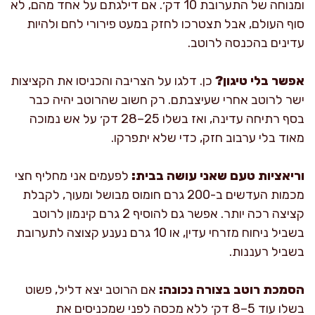
ומנוחה של התערובת 10 דק׳. אם דילגתם על אחד מהם, לא
סוף העולם, אבל תצטרכו לחזק במעט פירורי לחם ולהיות
עדינים בהכנסה לרוטב.
אפשר בלי טיגון?
כן. דלגו על הצריבה והכניסו את הקציצות
ישר לרוטב אחרי שעיצבתם. רק חשוב שהרוטב יהיה כבר
בסף רתיחה עדינה, ואז בשלו 25–28 דק׳ על אש נמוכה
מאוד בלי ערבוב חזק, כדי שלא יתפרקו.
וריאציות טעם שאני עושה בבית:
לפעמים אני מחליף חצי
מכמות העדשים ב-200 גרם חומוס מבושל ומעוך, לקבלת
קציצה רכה יותר. אפשר גם להוסיף 2 גרם קינמון לרוטב
בשביל ניחוח מזרחי עדין, או 10 גרם נענע קצוצה לתערובת
בשביל רעננות.
הסמכת רוטב בצורה נכונה:
אם הרוטב יצא דליל, פשוט
בשלו עוד 5–8 דק׳ ללא מכסה לפני שמכניסים את