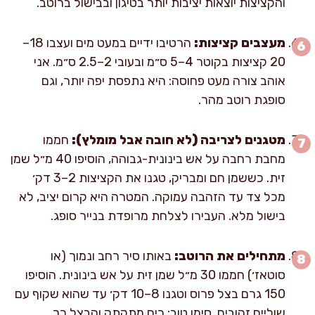
והקציצות יוצאות יציבות יותר בטיגון ובבישול ברוטב.
מעצבים קציצות:
הרטיבו ידיים במעט מים ועצבו 18–
20 קציצות בקוטר 4–5 ס״מ ובעובי 2–2.5 ס״מ. אני
אוהב צורה מעט פחוסה: היא נתפסת יפה יותר, וגם
סופגת רוטב מהר.
מטגנים לצריבה (לא חובה אבל מומלץ):
חממו
מחבת רחבה על אש בינונית-גבוהה, הוסיפו 40 מ״ל שמן
זית. כששמן חם ומבריק, טגנו את הקציצות 2–3 דק׳
מכל צד עד הזהבה עמוקה. המטרה היא קרום יציב, לא
בישול מלא. העבירו לצלחת מרופדת בנייר סופג.
מתחילים את הרוטב:
באותו סיר רחב ונמוך (או
סוטאז׳) חממו 30 מ״ל שמן זית על אש בינונית. הוסיפו
150 גרם בצל פרוס וטגנו 8–10 דק׳ עד שהוא שקוף עם
שוליים זהובים. סימן טוב: ריח מתקתק והבצל רך