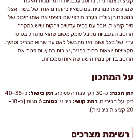
קציצות צמחוניות ברוטב עגבניות הן מהמנות האלה
שמרגישות כמו בית, גם כשאין בהן גרם אחד של בשר. אצלי
במטבח הן נולדו בערב חורפי שבו רציתי את אותו חיבוק של
סיר קציצות, אבל עם בסיס עדשים וירקות שיש במקרר.
הרוטב העגבניות מקבל עומק משום שהוא מתחיל בטיגון
עדין של בצל ושום, ואז מתבשל לאט עד שהוא מבריק וסמיך.
הקציצות יוצאות רכות בפנים, יציבות בחוץ, וסופגות את
הרוטב בדיוק במידה שעושה אותן ממכרות.
על המתכון
זמן הכנה:
כ-30 דק׳ עבודה פעילה.
זמן בישול:
כ-35–40
דק׳ על הכיריים.
רמת קושי:
בינוני.
כמות:
6 מנות (כ-18–
20 קציצות בינוניות).
רשימת מצרכים