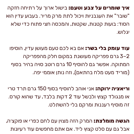
איך שומרים על צבע וטעם:
בישול ארוך על רתיחה חזקה
"שובר" את העגבניות ויכול לתת מרק מריר. בעבוע עדין הוא
הסוד: בועות קטנות, שקטות, והמכסה חצי פתוח כדי שלא
יגלוש.
עוד עומק בלי בשר:
אם בא לכם טעם מעושן עדין, הוסיפו
2–3 גרם פפריקה מעושנת במקום חלק מהפפריקה
המתוקה. אפשר גם להוסיף 10 גרם רוטב סויה בהיר בסוף
(מוריד מעט מלח בהתאם), וזה נותן אוממי יפה.
וריאציה ירוקה:
אני אוהב להוסיף בסוף 150 גרם תרד טרי
או מנגולד קצוץ ולבשל עוד 2 דקות בלבד, עד שהוא קורס.
זה מוסיף רעננות ומרקם בלי להשתלט.
הגשה מומלצת:
המרק הזה מצוין עם לחם כפרי או פוקצ׳ה,
אבל גם עם סלט קצוץ ליד. אם אתם מחפשים עוד רעיונות