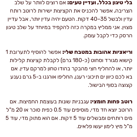
בלי טיגון בכלל, ועדיין טעים:
אם רוצים לוותר על שלב
הצריבה, אפשר להכניס את הקציצות ישירות לרוטב רותח
עדין ולבשל 35–40 דקות. הטעם יהיה עדין יותר, אבל עדיין
מצוין. אני ממליץ במקרה כזה להקפיד במיוחד על שלב טיגון
הרסק כדי לקבל עומק.
וריאציות אהובות במטבח שלי:
אפשר להוסיף לתערובת 1
קישוא מגורד וסחוט (כ-180 גרם) לקבלת קציצות קלילות
יותר, או להחליף חצי מהבקר בהודו טחון למרקם עדין. אם
בא לכם כיוון ים תיכוני רענן, החליפו אורגנו ב-5 גרם נענע
קצוצה בסוף הבישול.
רוטב פחות חומצי:
עגבניות שונות בעוצמת החמיצות. אם
הרוטב יוצא חד מדי, מוסיפים עוד 0.5 כפית סוכר או 20 מ"ל
מים רותחים ומבשלים עוד 5 דקות. אם הוא מתוק מדי, עוד 5
מ"ל מיץ לימון יעשו פלאים.