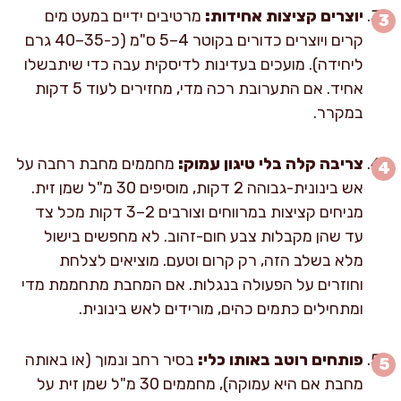
יוצרים קציצות אחידות:
מרטיבים ידיים במעט מים
קרים ויוצרים כדורים בקוטר 4–5 ס"מ (כ-35–40 גרם
ליחידה). מועכים בעדינות לדיסקית עבה כדי שיתבשלו
אחיד. אם התערובת רכה מדי, מחזירים לעוד 5 דקות
במקרר.
צריבה קלה בלי טיגון עמוק:
מחממים מחבת רחבה על
אש בינונית-גבוהה 2 דקות, מוסיפים 30 מ"ל שמן זית.
מניחים קציצות במרווחים וצורבים 2–3 דקות מכל צד
עד שהן מקבלות צבע חום-זהוב. לא מחפשים בישול
מלא בשלב הזה, רק קרום וטעם. מוציאים לצלחת
וחוזרים על הפעולה בנגלות. אם המחבת מתחממת מדי
ומתחילים כתמים כהים, מורידים לאש בינונית.
פותחים רוטב באותו כלי:
בסיר רחב ונמוך (או באותה
מחבת אם היא עמוקה), מחממים 30 מ"ל שמן זית על