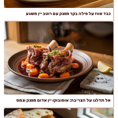
כבד אווז על פילה בקר מפנק עם רוטב יין משגע
אל תדלגו על הצריבה: אוסובוקו יין אדום מפנק ונמס