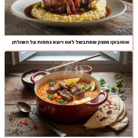
אוסובוקו מפנק שמתבשל לאט ויוצא נמסות על השולחן