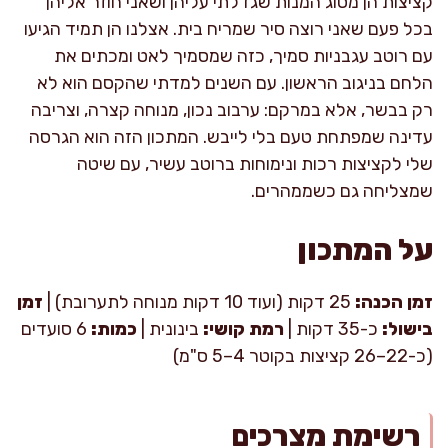
קציצות הן מסוג המנות שגדלתי עליהן ושאני חוזר אליהן
בכל פעם שאני רוצה סיר שמריח בית. אצלנו הן תמיד הגיעו
עם רוטב עגבניות סמיך, כזה שמסמיך לאט ומכתים את
הלחם בניגוב הראשון. עם השנים למדתי שהקסם הוא לא
רק בבשר, אלא במרקם: ערבוב נכון, מנוחה קצרה, וצריבה
עדינה שמפתחת טעם בלי לייבש. המתכון הזה הוא הגרסה
שלי לקציצות רכות ונימוחות ברוטב עשיר, עם שיטה
שמצליחה גם כשממהרים.
על המתכון
זמן הכנה:
25 דקות (ועוד 10 דקות מנוחה לתערובת) |
זמן
בישול:
כ-35 דקות |
רמת קושי:
בינונית |
כמות:
6 סועדים
(כ-22–26 קציצות בקוטר 4–5 ס"מ)
רשימת מצרכים