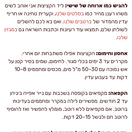
להגיש כמו ארוחה של שישי:
ליד הקציצות אני אוהב לשים
משהו רענן מהיר כמו
בסלטים שלנו
, וקערית טחינה או חריף
עדין מהמדור של
ברטבים שלנו
. ואם בא לכם להשלים
לשולחן שלם, תמצאו עוד רעיונות וכתבות השראה גם
במגזין
שלנו
.
אחסון וחימום:
הקציצות אפילו משתבחות יום אחרי.
מקררים עד 3 ימים בכלי סגור. לחימום, שמים בסיר קטן על
אש נמוכה עם 30–50 מ"ל מים, מכסים ומחממים 8–10
דקות עד בעבוע עדין.
הקפאה:
מקפיאים בקופסה בשכבות עם נייר אפייה ביניהן
עד 2 חודשים. מפשירים לילה במקרר ומחממים בעדינות
ברוטב. אם מקפיאים ללא רוטב, מומלץ להפשיר ואז להוסיף
לרוטב חם ולבשל 15–20 דקות.