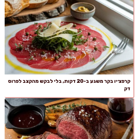
קרפצ׳יו בקר משגע ב-20 דקות, בלי לבקש מהקצב לפרוס
דק