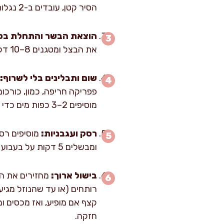
הסיר קטן, עובדים ב-2 נגלות כדי לא להעמיס.
הוצאת הבשר והתחלת בסי
את הבצל ומטגנים 8–10 דקות עד שהוא זהוב ורך, תוך גירוד התחתית עם כף עץ כדי לשחרר את המשקעים השחומים.
שום ותבלינים בלי לשרוף:
מוסיפים 2–3 כפות מים כדי לעצור חריכה.
רסק ועגבניות:
מוסיפים רסק
ומבשלים 5 דקות על בעבוע עדין עד שהרוטב מסמיך מעט וצבעו עמוק יותר.
בישול ארוך:
חזקה.