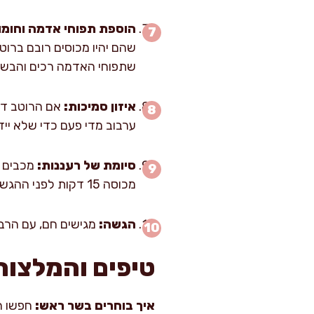
הוספת תפוחי אדמה וחומו
שתפוחי האדמה רכים והבשר
איזון סמיכות:
ערבוב מדי פעם כדי שלא יידבק. אם הרוטב ס
סיומת של רעננות:
מכבים א
מכוסה 15 דקות לפני ההגשה; זה רגע קטן שעושה הבדל גדול, כי הרוטב “מתיישב” ומצטלל בטעם.
הגשה:
מגישים חם, עם הרבה 
טיפים והמלצות
איך בוחרים בשר ראש:
חפשו חת