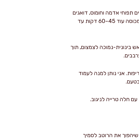
פים תפוחי אדמה וחומוס, דואגים
שהם יהיו מכוסים רובם ברוטב (אם חסר נוזל מוסיפים 150–250 מ"ל מים רותחים). מבשלים מכוסה עוד 45–60 דקות עד
ם, מסירים מכסה ומבשלים עוד 10–15 דקות על אש בינונית-נמוכה לצמצום, תוך
יפות. אני נותן למנה לעמוד
עם חלה טרייה לניגוב.
 שיהפוך את הרוטב לסמיך