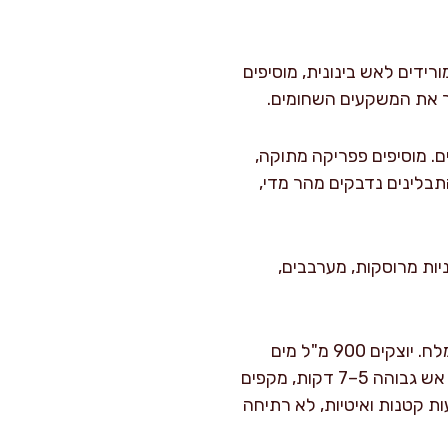
ידים לאש בינונית, מוסיפים
 שעולה ריח נעים. מוסיפים פפריקה מתוקה,
ות. טיפ מהמטבח שלי: אם התבלינים נדבקים מהר מדי,
יות מרוסקות, מערבבים,
מחזירים את הבשר לסיר יחד עם המיצים שנאגרו בצלחת. מוסיפים עלי דפנה ומלח. יוצקים 900 מ"ל מים
רותחים (או עד שהנוזל מגיע לגובה של כ-1 ס"מ מתחת לשכבת הבשר). מביאים לרתיחה על אש גבוהה 5–7 דקות, מקפים
בעבוע עדין 2 שעות. הסימן הנכון: בועות קטנות ואיטיות, לא רתיחה