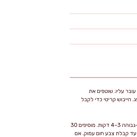
ובר עליו. שוטפים את
. הייבוש קריטי כדי לקבל
מחממים סיר רחב וכבד (רצוי יציקת ברזל/נירוסטה עבה) על אש בינונית-גבוהה 3–4 דקות. מוסיפים 30
את הבשר בשכבה אחת. צורבים 3–4 דקות מכל צד עד קבלת צבע חום עמוק. אם