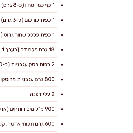
1 כף כמון טחון (כ-8 גרם)
1 כפית כורכום (כ-3 גרם)
1 כפית פלפל שחור גרוס (כ-3 גרם)
18 גרם מלח דק (בערך 1 כף שטוחה), ועוד לפי הטעם בסוף
2 כפות רסק עגבניות (כ-30 גרם)
800 גרם עגבניות מרוסקות (שימורים) או עגבניות מגוררות
2 עלי דפנה
900 מ"ל מים רותחים (או עד כיסוי כמעט מלא של הבשר)
600 גרם תפוחי אדמה, קלופים וחתוכים לקוביות של 3 ס"מ