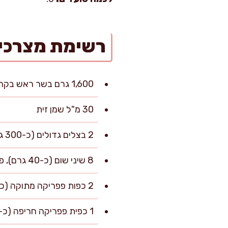
רשימת מצרכי
1,600 גרם בשר ראש בקר (לחיים וחתיכות ראש נקיות, חתוך לקוביות של 4–5 ס"מ)
30 מ"ל שמן זית
2 בצלים גדולים (כ-300 גרם), פרוסים לחצי טבעות
8 שיני שום (כ-40 גרם), פרוסות
2 כפות פפריקה מתוקה (כ-16 גרם)
1 כפית פפריקה חריפה (כ-3 גרם), לפי הטעם