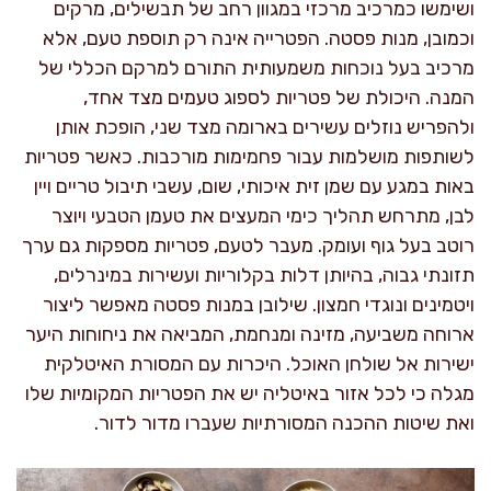
ושימשו כמרכיב מרכזי במגוון רחב של תבשילים, מרקים
וכמובן, מנות פסטה. הפטרייה אינה רק תוספת טעם, אלא
מרכיב בעל נוכחות משמעותית התורם למרקם הכללי של
המנה. היכולת של פטריות לספוג טעמים מצד אחד,
ולהפריש נוזלים עשירים בארומה מצד שני, הופכת אותן
לשותפות מושלמות עבור פחמימות מורכבות. כאשר פטריות
באות במגע עם שמן זית איכותי, שום, עשבי תיבול טריים ויין
לבן, מתרחש תהליך כימי המעצים את טעמן הטבעי ויוצר
רוטב בעל גוף ועומק. מעבר לטעם, פטריות מספקות גם ערך
תזונתי גבוה, בהיותן דלות בקלוריות ועשירות במינרלים,
ויטמינים ונוגדי חמצון. שילובן במנות פסטה מאפשר ליצור
ארוחה משביעה, מזינה ומנחמת, המביאה את ניחוחות היער
ישירות אל שולחן האוכל. היכרות עם המסורת האיטלקית
מגלה כי לכל אזור באיטליה יש את הפטריות המקומיות שלו
ואת שיטות ההכנה המסורתיות שעברו מדור לדור.