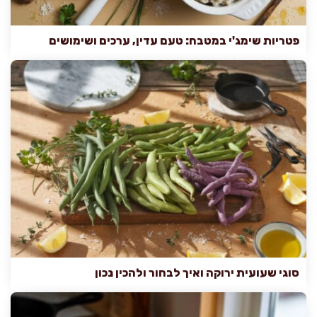
פטריות שימג'י במטבח: טעם עדין, ערכים ושימושים
סוגי שעועית ירוקה ואיך לבחור ולהכין נכון