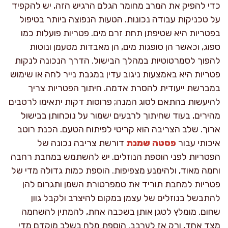
כדי להפיק את המרב מחומר הגלם הרגיש הזה, יש להקפיד
על טכניקות עבודה נכונות. הטעות הנפוצה ביותר בטיפול
בפטריות היא שטיפתן תחת זרם מים. פטריות פועלות כמו
ספוג, וכאשר הן סופגות מים, הן מאבדות מטעמן ונוטות
להפוך לסמרטוטיות במהלך הבישול. הדרך הנכונה לנקות
פטריות היא באמצעות ניגוב עדין במגבת נייר לחה או שימוש
במברשת ייעודית להסרת אדמה. חיתוך הפטריות צריך
להיעשות בהתאם לסוג המנה; פרוסות דקות יתאימו לרטבים
מהירים, בעוד שחיתוך לרבעים ישמור על נוכחותן בבישול
ארוך. שלב הצריבה הוא קריטי לפיתוח הטעם. הכנת רוטב
איכותי עבור
פסטה שמנת
דורשת צריבה נכונה של
הפטריות לפני הוספת הנוזלים. יש להשתמש במחבת רחבה
וחמה מאוד, ולהימנע מצפיפות. הוספת כמות גדולה מדי של
פטריות למחבת תוריד את טמפרטורת השמן ותגרום להן
להתבשל בנוזלים של עצמן במקום להיצרב ולקבל גוון
שחום. מומלץ לטגן אותן בשכבה אחת, להמתין להשחמה
מצד אחד, ורק אז לערבב. הוספת מלח בשלב מוקדם מדי