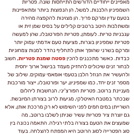
מאפיינים ייחודיים הדורשים התייחסות שונה. פטריות
השמפיניון הלבנות, למשל, הן הנפוצות ביותר ומתאפיינות
בטעם עדין ומרקם פריך. הן מצוינות להקפצה מהירה
ומשתלבות היטב ברטבים קלילים על בסיס שמן זית או
עגבניות טריות. לעומתן, פטריות הפורטובלו, שהן למעשה
פטריות שמפיניון בוגרות, מציעות טעם אדמתי עמוק יותר
ומרקם בשרני שהופך אותן לתחליף נהדר למנות צמחוניות
כבדות. כאשר מתכננים להכין
פסטה שמנת פטריות
, חשוב
לבחור זנים שיכולים להחזיק מעמד בבישול ארוך יחסית
ולהעשיר את הנוזל הלבן בטעמי אומאמי עמוקים. שילוב של
מספר זנים יחד, כמו שמפיניון, יער ופורטובלו, ייצור מורכבות
מעניינת ברוטב. פטריות הפורצ'יני, הנחשבות ליהלום
שבכתר במטבח האיטלקי, מגיעות לרוב בצורתן המיובשת.
השרייתן במים חמים לפני השימוש לא רק מרככת אותן, אלא
גם יוצרת ציר פטריות עשיר שניתן לשלבו ברוטב, מה
שמעצים את הטעם בצורה בלתי רגילה. התאמה נכונה בין
סוג הפטרייה לסוג הרוטב היא המפתח להצלחה. בעוד