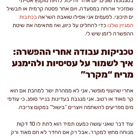
בסגנונות שונים. יום אחד זה יכול להיות מוקפץ אסייתי
שמזכיר ארוחה במסעדה, ויום אחר פסטה קרמית או תבשיל
ים תיכוני. לפעמים אני אפילו שואבת השראה
בכתבות
המגזין שלנו
כדי להחליט על כיוון, ואז מתאימה את שיטת
ההפשרה לזמן שיש לי.
טכניקות עבודה אחרי ההפשרה:
איך לשמור על עסיסיות ולהימנע
מריח “מקרר”
אחרי שהעוף מופשר, אני לא ממהרת ישר למחבת אם הוא
קר מאוד או רטוב. אני מנגבת בעדינות בנייר סופג, כי עודפי
מים מפריעים להשחמה ויוצרים “בישול” במקום צריבה.
עוד דבר שאני עושה כמעט תמיד הוא לתת לו 10 דקות
מנוחה מחוץ למקרר, אבל רק אם החדר לא חם מאוד ורק