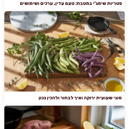
פטריות שימג'י במטבח: טעם עדין, ערכים ושימושים
סוגי שעועית ירוקה ואיך לבחור ולהכין נכון