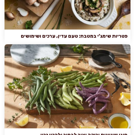
פטריות שימג'י במטבח: טעם עדין, ערכים ושימושים
סוגי שעועית ירוקה ואיך לבחור ולהכין נכון