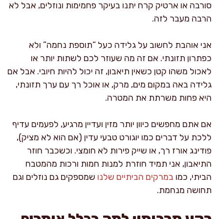
סורבה או ארטיק קרח יתנו בעיקר פחמימות ונוזלים, אבל לא
הרבה מעבר לזה.
אני אוהבת לחשוב על גלידה כעל “תוספת נחמה” ולא
כפתרון תזונתי. אם זה מה שעוזר לכם לשתות יותר או
לאכול משהו קטן כשאין תיאבון, זה יכול להיות חיובי. אבל אם
גלידה באה במקום מים, מרק, או אוכל רך עם ערך תזונתי,
היא פחות משרתת את המטרה.
אם אתם מחפשים כיוון יותר מזין ועדיין מרגיע, לפעמים עדיף
ללכת על דברים כמו יוגורט טבעי עדין (אם הוא לא מציק),
פודינג אורז רך, או שייק פירות לא חומצי. וכשכבר חוזר
התיאבון, אני תמיד חוזרת למנות חמות ורכות מהמטבח
הביתי, כמו
במרקים הביתיים שלנו
שמספקים גם נוזלים וגם
תחושה מנחמת.
רקע תרבותי: למה בכלל אומרים