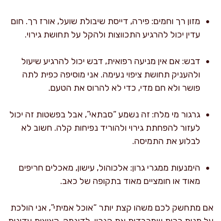
מזון רך וחמים: פירה, דייסת שיבולת שועל, אורז רך. חום
עדין יכול להרגיע התכווצות ולהקל על תחושת גירוי.
דבש: אם אין מניעה רפואית, דבש יכול להרגיע שיעול
ולהעניק תחושת ציפוי נעימה. אני מוסיפה כפית לתה
פושר ולא חם מדי, כדי לא להרוס את הטעם.
גרגור מי מלח: זה נשמע “סבתאי”, אבל בפשטות זה יכול
לעזור להפחתת גירוי ולהוריד נפיחות קלה. חשוב לא
לבלוע את התמיסה.
הימנעות ממגרי גרון: אלכוהול, עישון, מאכלים חריפים
מאוד או חומציים מאוד בתקופה של כאב.
אם מתחשק לכם משהו קצת יותר “אוכל אמיתי”, אני הולכת
על מנות רכות שמכבדות את הגרון. לדוגמה, קציצות עדינות