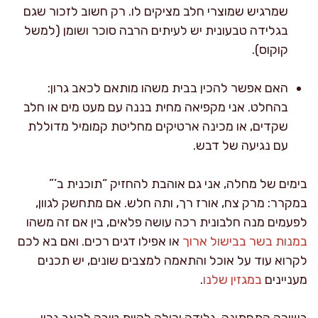
שמרגיש שמוצרי חלב מציקים לו. רק חשוב לזכור שגם
בגלידה טבעונית יש לעיתים הרבה סוכר ושומן (למשל
קוקוס).
האם אפשר להכין בבית משהו מותאם לכאב גרון:
בהחלט. אני מקפיאה מחית בננה עם מעט מים או חלב
שקדים, או מכינה ארטיקים מחליטת קמומיל מדוללת
עם נגיעה של דבש.
בימים של מחלה, אני גם אוהבת להחזיק “תוכנית ב’”
במקרר: מרק צח, אורז רך, ותה חלש. אם מתחשק לגוון,
לפעמים מנה חלבונית רכה עושה פלאים, בין אם זה משהו
במנות בשר בבישול ארוך
או אפילו דגים רכים. ואם בא לכם
לקרוא עוד על אוכל והתאמה למצבים שונים, יש תכנים
מעניינים
במגזין שלנו
.
בשורה התחתונה, גלידה יכולה להיות טובה לכאב גרון