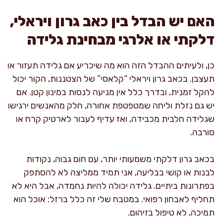
האם יש הבדל בין כאב גרון ויראלי,
דלקתי או אלרגי מבחינת גלידה
כן, ולעיתים ההבדל הזה הוא מה שיכריע אם גלידה תעזור או
תעצבן. בכאב גרון ויראלי “קלאסי” של הצטננות, הקור יכול
להקל זמנית, ובדרך כלל אין מניעה לנסות במינון קטן. אם
יש גם נזלת וליחה שמטפטפת אחורה, חלק מהאנשים ירגישו
שגלידה חלבית מכבידה, ואז עדיף לעבור לארטיק קרח או
סורבה.
בכאב גרון דלקתי משמעותי יותר, עם חום גבוה, נקודות
לבנות או קושי בבליעה, אני תמיד ממליצה לא להסתפק
בפתרונות ביתיים. גלידה יכולה להיות נחמדה, אבל היא לא
תחליף לאבחון רפואי. במטבח שלי זה כלל ברזל: אוכל הוא
תמיכה, לא טיפול בזיהום.