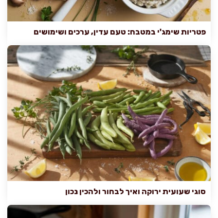
פטריות שימג'י במטבח: טעם עדין, ערכים ושימושים
סוגי שעועית ירוקה ואיך לבחור ולהכין נכון