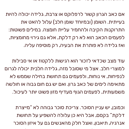
אם כאב הגרון קשור לרפלוקס או צרבת, גלידה יכולה להיות
בעייתית. השומן (ובמיוחד שומן חלב) עלול להאט את
התרוקנות הקיבה ולהחמיר עליית חומצה. במילים פשוטות:
לפעמים הכאב הוא לא רק דלקת, אלא גם גירוי מחומציות,
ואז גלידה לא פותרת את הבעיה, רק מוסיפה עליה.
עוד מצב שכדאי לזכור הוא רגישות ללקטוז או אי סבילות
למוצרי חלב. אצל מי שסובל מזה, גלידה חלבית יכולה לגרום
לנפיחות, אי נוחות, ולפעמים גם תחושת בחילה שממש לא
מתאימה לימים של כאב גרון. ואם יש גם חום גבוה או חולשה
משמעותית, לפעמים הגוף מעדיף מזון פשוט יותר לעיכול.
וכמובן, יש עניין הסוכר. צריכת סוכר גבוהה לא “מייצרת
דלקת” בקסם, אבל היא כן עלולה להשפיע על תחושת
אנרגיה, תיאבון, ואצל חלק מהאנשים גם על איזון הסוכר