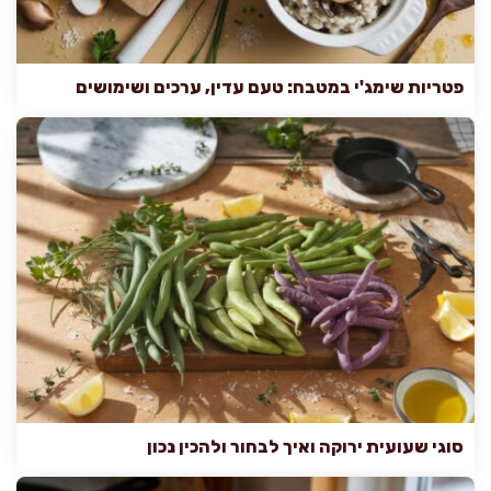
פטריות שימג'י במטבח: טעם עדין, ערכים ושימושים
סוגי שעועית ירוקה ואיך לבחור ולהכין נכון