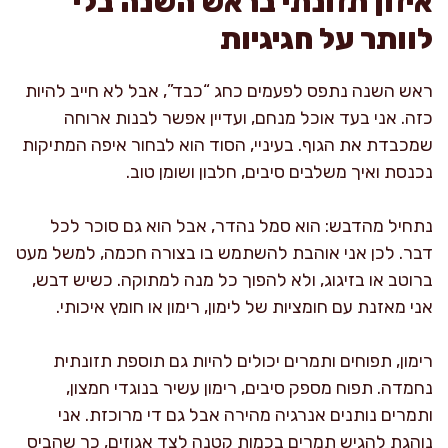
איזון תזונתי בראש השנה בלי
לוותר על חגיגיות
ראש השנה נתפס לפעמים כחג “כבד”, אבל לא חייב להיות
כזה. אני בעד אוכל מנחם, ועדיין אפשר לבנות ארוחה
שמכבדת את הגוף. בעיניי, הסוד הוא לבחור איפה המתיקות
נכנסת ואיך משלבים סיבים, חלבון ושומן טוב.
נתחיל מהדבש: הוא סמל נהדר, אבל הוא גם סוכר לכל
דבר. לכן אני אוהבת להשתמש בו בצורה חכמה, למשל מעט
ברוטב או בזיגוג, ולא להפוך כל מנה למתוקה. כשיש דבש,
אני מאזנת עם חומציות של לימון, רימון או חומץ איכותי.
רימון, תפוחים ותמרים יכולים להיות גם תוספת תזונתית
נחמדה. תפוח מספק סיבים, רימון עשיר בנוגדי חמצון,
ותמרים נותנים אנרגיה מהירה אבל גם די מרוכזת. אני
נוהגת להגיש תמרים בכמות קטנה לצד אגוזים, כך שהביס