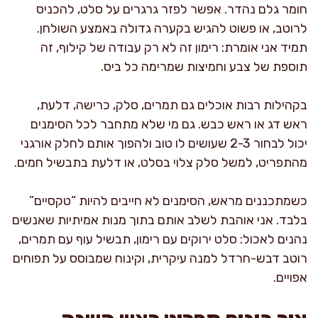
חומר גלם נהדר. אפשר לפזר גרגרים על סלט, להכניס
לרוטב, או פשוט להגיש בקערה גדולה באמצע השולחן.
תמיד אני אומרת: רימון זה לא רק עבודה של קילוף, זה
תוספת של צבע וחמיצות שמרימה כל ביס.
בקהילות רבות אוכלים גם תמרים, סלק, כרישה, דלעת,
ראש דג או ראש כבש. גם מי שלא מתחבר לכל הסימנים
יכול לבחור 2-3 שעושים לו טוב ולהפוך אותם לחלק אורגני
מהתפריט, למשל סלק צלוי בסלט, או דלעת בתבשיל חמים.
כשמתכננים מראש, הסימנים לא חייבים להיות “טקסיים”
בלבד. אני אוהבת לשלב אותם בתוך מנות אמיתיות שאנשים
נהנים לאכול: סלט ירוקים עם רימון, תבשיל עוף עם תמרים,
רוטב דבש-חרדל למנה עיקרית, וקינוח שמבוסס על תפוחים
אפויים.