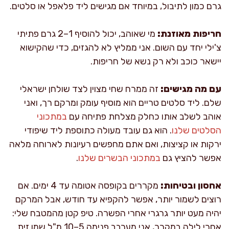
גרם כמון לתיבול, במיוחד אם מגישים ליד פלאפל או סלטים.
חריפות מאוזנת:
מי שאוהב, יכול להוסיף 1–2 גרם פתיתי
צ'ילי יחד עם השום. אני ממליץ לא להגזים, כדי שהקישוא
יישאר כוכב ולא רק נשא של חריפות.
עם מה מגישים:
זה ממרח שחי מצוין לצד שולחן ישראלי
שלם. ליד סלטים טריים הוא מוסיף עומק ומרקם רך, ואני
אוהב לשלב אותו כחלק מצלחת פתיחה עם
במתכוני
הסלטים שלנו
. הוא גם עובד מעולה כתוספת ליד שיפודי
ירקות או קציצות, ואם אתם מחפשים רעיונות לארוחה מלאה
אפשר להציץ גם
במתכוני הבשרים שלנו
.
אחסון ובטיחות:
מקררים בקופסה אטומה עד 4 ימים. אם
רוצים לשמור יותר, אפשר להקפיא עד חודש, אבל המרקם
יהיה מעט יותר גרגרי אחרי הפשרה. טיפ קטן מהמטבח שלי:
אחרי לילה במקרר, אני מערבב פנימה 5–10 מ"ל שמן זית