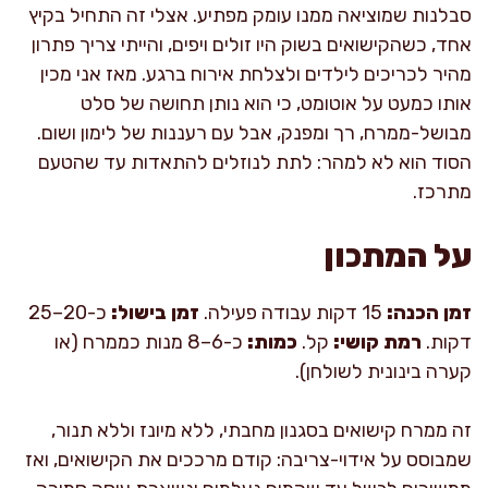
סבלנות שמוציאה ממנו עומק מפתיע. אצלי זה התחיל בקיץ
אחד, כשהקישואים בשוק היו זולים ויפים, והייתי צריך פתרון
מהיר לכריכים לילדים ולצלחת אירוח ברגע. מאז אני מכין
אותו כמעט על אוטומט, כי הוא נותן תחושה של סלט
מבושל-ממרח, רך ומפנק, אבל עם רעננות של לימון ושום.
הסוד הוא לא למהר: לתת לנוזלים להתאדות עד שהטעם
מתרכז.
על המתכון
זמן הכנה:
15 דקות עבודה פעילה.
זמן בישול:
כ-20–25
דקות.
רמת קושי:
קל.
כמות:
כ-6–8 מנות כממרח (או
קערה בינונית לשולחן).
זה ממרח קישואים בסגנון מחבתי, ללא מיונז וללא תנור,
שמבוסס על אידוי-צריבה: קודם מרככים את הקישואים, ואז