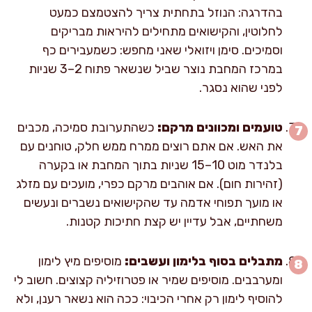
בהדרגה: הנוזל בתחתית צריך להצטמצם כמעט
לחלוטין, והקישואים מתחילים להיראות מבריקים
וסמיכים. סימן ויזואלי שאני מחפש: כשמעבירים כף
במרכז המחבת נוצר שביל שנשאר פתוח 2–3 שניות
לפני שהוא נסגר.
טועמים ומכוונים מרקם:
כשהתערובת סמיכה, מכבים
את האש. אם אתם רוצים ממרח ממש חלק, טוחנים עם
בלנדר מוט 10–15 שניות בתוך המחבת או בקערה
(זהירות חום). אם אוהבים מרקם כפרי, מועכים עם מזלג
או מועך תפוחי אדמה עד שהקישואים נשברים ונעשים
משחתיים, אבל עדיין יש קצת חתיכות קטנות.
מתבלים בסוף בלימון ועשבים:
מוסיפים מיץ לימון
ומערבבים. מוסיפים שמיר או פטרוזיליה קצוצים. חשוב לי
להוסיף לימון רק אחרי הכיבוי: ככה הוא נשאר רענן, ולא