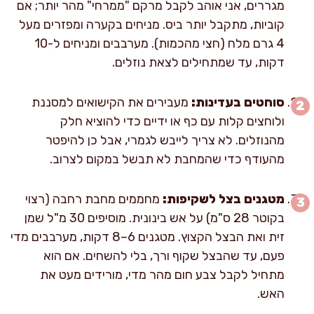
מגררים, אני אוהב לקבל מרקם "ממרחי" מהר יותר; אם
קוביות, מתקבל יותר ביס. מניחים בקערה ומפזרים מעל
4 גרם מלח (חצי מהכמות). מערבבים ומניחים ל-10
דקות, עד שמתחילים לצאת נוזלים.
סוחטים בעדינות:
מעבירים את הקישואים למסננת
ולוחצים קלות עם כף או ידיים כדי להוציא חלק
מהנוזלים. לא צריך לייבש לגמרי, אבל כן להיפטר
מהעודף כדי שהמחבת לא תבשל במקום לצרוב.
מטגנים בצל לשקיפות:
מחממים מחבת רחבה (רצוי
בקוטר 28 ס"מ) על אש בינונית. מוסיפים 30 מ"ל שמן
זית ואת הבצל הקצוץ. מטגנים 6–8 דקות, מערבבים מדי
פעם, עד שהבצל שקוף ורך, בלי להשחים. אם הוא
מתחיל לקבל צבע חום מהר מדי, מורידים מעט את
האש.