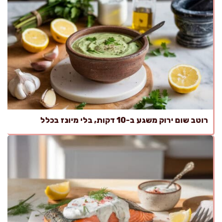
רוטב שום ירוק משגע ב-10 דקות, בלי מיונז בכלל