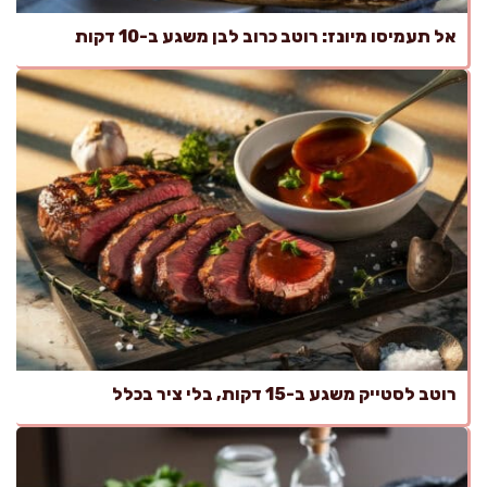
אל תעמיסו מיונז: רוטב כרוב לבן משגע ב-10 דקות
רוטב לסטייק משגע ב-15 דקות, בלי ציר בכלל