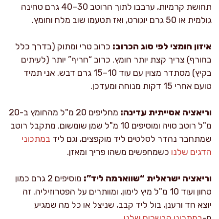
תחושת קרמיות, ערבבו לתוך הרוטב 30–40 גרם טחינה
גולמית או 50 גרם יוגורט, ואז תטעמו שוב מלח וחומץ.
איזון חומצי לפי סוג הכרוב:
כרוב טרי ומתוק (בדרך כלל
בחורף) צריך קצת יותר חומץ. כרוב “חריף” יותר (לעיתים
בקיץ) מסתדר מצוין עם עוד 10–15 גרם דבש. אני תמיד
טועם אחרי 15 דקות מנוחה ומעדכן.
וריאציה אסייתית עדינה:
מחליפים 20 מ"ל מהחומץ ב-20
מ"ל רוטב סויה ומוסיפים 10 מ"ל שמן שומשום. מתקבל רוטב
שמתחבר נהדר לסלטים ליד מוקפצים, וגם ליד
במתכוני
הדגים שלנו
כשמחפשים משהו פריך ומאזן.
וריאציה ישראלית “שווארמה ליד”:
מוסיפים 2 גרם כמון
טחון ועוד 10 מ"ל מיץ לימון, ומוותרים על הפטרוזיליה. זה
יוצא חד ורענן, בול ליד קבב, שניצל או כל מה שמגיע
מ-
במתכוני הבשרים שלנו
.