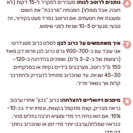
נותנים לרוטב לנוח:
מעבירים למקרר ל-15 דקות (לא
חובה, אבל מומלץ). המנוחה “מרככת” את השום
ומעגנת את הטעמים. אם הרוטב נפרד מעט בקירור, זה
טבעי: מנערים 5–10 שניות לפני שימוש.
איך משתמשים על כרוב לבן:
לסלט כרוב סטנדרטי
אני עובד עם כ-700–900 גרם כרוב לבן פרוס דק מאוד
(רצועות של כ-2–3 מ"מ). שופכים בהדרגה כ-120–
150 מ"ל רוטב, מערבבים בידיים נקיות או במלקחיים
30–45 שניות, עד שהכרוב מתחיל להבריק ולהתרכך
קלות אך נשאר פריך.
סימנים ויזואליים להצלחה:
כרוב “נכון” אחרי ערבוב
נראה מבריק, קצת מתקפל בקצוות, ונפחו יורד בכ-10–
15%. אם הוא נהיה רך מדי ומוציא הרבה נוזלים מהר,
כנראה שמלחו/ערבבו יותר מדי זמן או שהכרוב נחתך
דק מדי.