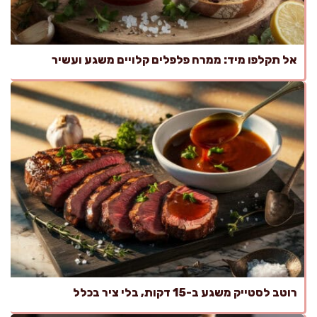
אל תקלפו מיד: ממרח פלפלים קלויים משגע ועשיר
רוטב לסטייק משגע ב-15 דקות, בלי ציר בכלל