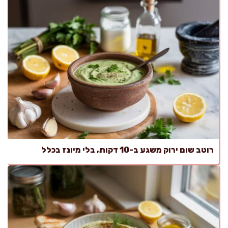
רוטב שום ירוק משגע ב-10 דקות, בלי מיונז בכלל