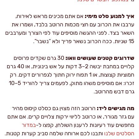
איך למנוע סלט מימי:
אם אתם מכינים מראש לאירוח,
ערבבו את הכרוב עם חצי מכמות הרוטב בלבד, ושמרו את
השאר בצד. לפני ההגשה מוסיפים עוד לפי הצורך ומערבבים
15 שניות. ככה הכרוב נשאר פריך ולא “נשבר”.
שדרוגים קטנים שעושים וואו:
30 גרם שקדים פרוסים
קלויים במחבת יבשה 2–3 דקות על אש בינונית, או 40 גרם
חמוציות קצוצות, או 1 תפוח ירוק חתוך לגפרורים דקים. רק
זכרו: אם מוסיפים משהו מתוק, לפעמים צריך להוריד 5–10
גרם דבש מהרוטב.
מה מגישים ליד:
הרוטב הזה מצוין גם כסלט קיסוס מהיר
עם גזר מגורר, או כרוטב לליווי ירקות צלויים קרים. אם אתם
מחפשים עוד רעיונות לרענון השולחן, קפצו ל-
במדור
הסלטים שלנו
ותבנו לכם ארוחה שלמה סביב קערות קטנות.