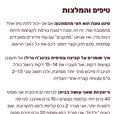
טיפים והמלצות
סינון טונה הוא חצי מהמתכון:
אם אני יכול לתת טיפ אחד
מהמטבח שלי, זה זה. טונה רטובה גורמת לקציצות להיות
רכות מדי, ואז אנחנו “מתקנים” עם עוד פירורים ומאבדים
עסיסיות. סינון חזק וקצר יחסוך לכם את כל כאבי הראש.
איך שומרים על קציצה עסיסית בנינג'ה גריל:
אל תעצבו
קציצות דקות, ואל תעברו את 14–15 דקות בישול כולל.
הנינג'ה מייבש מהר יותר ממחבת, ולכן חשוב עובי 1.5–2
ס"מ ומנוחה קצרה אחרי הצלייה.
וריאציות שאני עושה בבית:
לגרסה ים תיכונית אני מוסיף
40 גרם זיתי קלמטה קצוצים ו-10 גרם אורגנו. לגרסה
לימונית יותר, אני מגרר 2 גרם קליפת לימון לתערובת. ואם
רוצים “ילדים”, אני מוריד כמון ומוסיף 20 גרם תירס מתוק