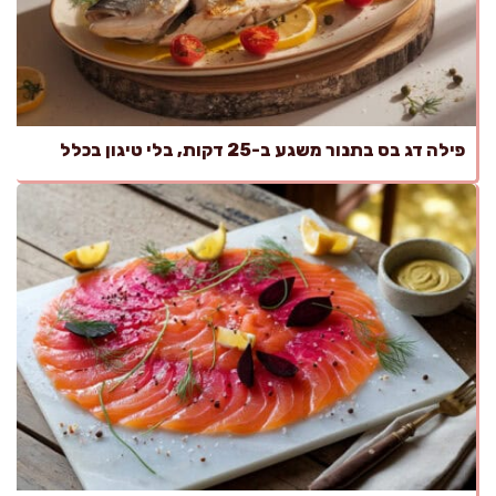
פילה דג בס בתנור משגע ב-25 דקות, בלי טיגון בכלל