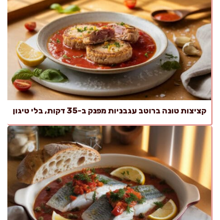
קציצות טונה ברוטב עגבניות מפנק ב-35 דקות, בלי טיגון