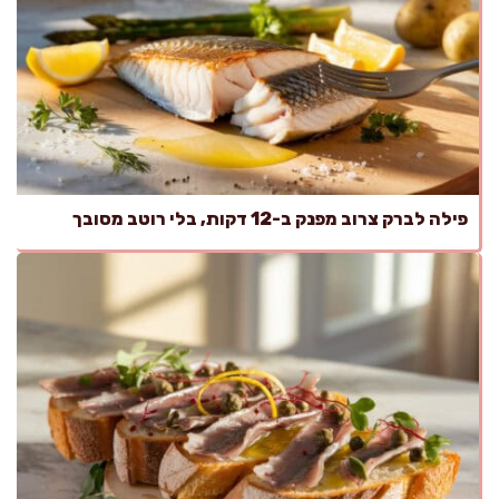
פילה לברק צרוב מפנק ב-12 דקות, בלי רוטב מסובך