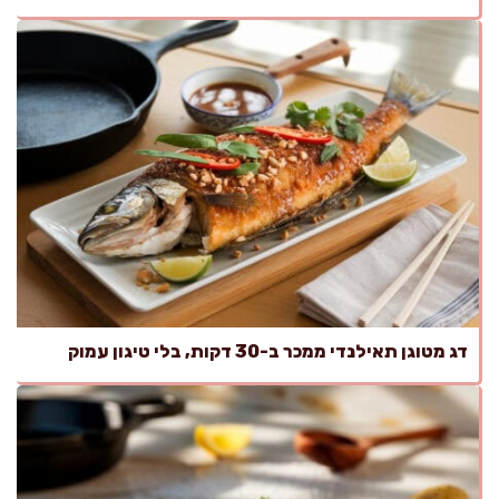
דג מטוגן תאילנדי ממכר ב-30 דקות, בלי טיגון עמוק