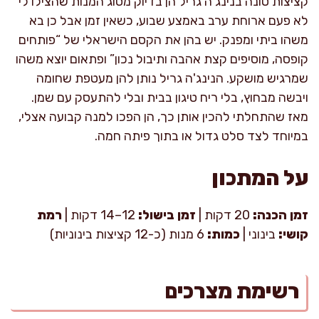
קציצות טונה בנינג'ה גריל הן בדיוק מסוג המנות שהצילו לי
לא פעם ארוחת ערב באמצע שבוע, כשאין זמן אבל כן בא
משהו ביתי ומפנק. יש בהן את הקסם הישראלי של “פותחים
קופסה, מוסיפים קצת אהבה ותיבול נכון” ופתאום יוצא משהו
שמרגיש מושקע. הנינג'ה גריל נותן להן מעטפת שחומה
ויבשה מבחוץ, בלי ריח טיגון בבית ובלי להתעסק עם שמן.
מאז שהתחלתי להכין אותן כך, הן הפכו למנה קבועה אצלי,
במיוחד לצד סלט גדול או בתוך פיתה חמה.
על המתכון
זמן הכנה:
20 דקות |
זמן בישול:
12–14 דקות |
רמת
קושי:
בינוני |
כמות:
6 מנות (כ-12 קציצות בינוניות)
רשימת מצרכים