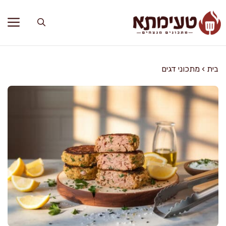
דלג
תוכן
בית
›
מתכוני דגים