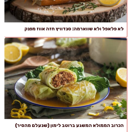
לא פלאפל ולא שווארמה: סנדוויץ חזה אווז מפנק
הכרוב הממולא המשגע ברוטב לימון (שנעלם מהסיר)