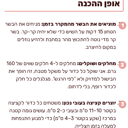
אופן ההכנה
מוציאים את הבשר מהמקרר בזמן:
מניחים את הבשר
הטחון 15 דקות על השיש כדי שלא יהיה קר-קר. בשר
קר מדי נוטה להתכווץ מהר במחבת ולהזיע נוזלים
במקום להיצרב.
מחלקים ושוקלים:
מחלקים ל-4 חלקים שווים של 160
גרם. אני שוקל כל כדור על משקל מטבח, זה הופך את
הבישול למדויק ולא “לפי הרגש”. מגלגלים כל חלק
לכדור רופף, בלי לדחוס.
יוצרים קציצה בעובי נכון:
משטחים כל כדור לקציצה
בקוטר 10–11 ס"מ ובעובי כ-2 ס"מ. עושים גומה קטנה
במרכז (שקע בקוטר 3–4 ס"מ) כדי למנוע התנפחות
למעלה בזמן הצלייה.