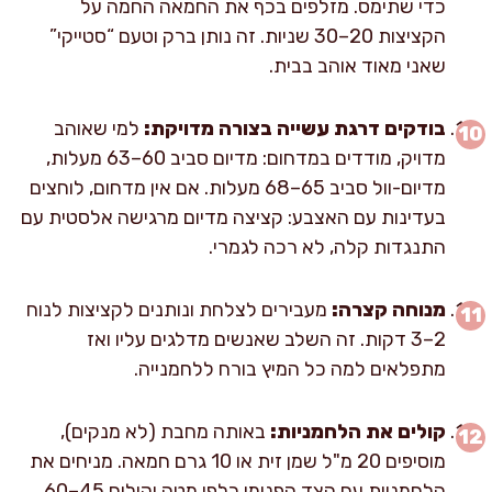
כדי שתימס. מזלפים בכף את החמאה החמה על
הקציצות 20–30 שניות. זה נותן ברק וטעם “סטייקי”
שאני מאוד אוהב בבית.
בודקים דרגת עשייה בצורה מדויקת:
למי שאוהב
מדויק, מודדים במדחום: מדיום סביב 60–63 מעלות,
מדיום-וול סביב 65–68 מעלות. אם אין מדחום, לוחצים
בעדינות עם האצבע: קציצה מדיום מרגישה אלסטית עם
התנגדות קלה, לא רכה לגמרי.
מנוחה קצרה:
מעבירים לצלחת ונותנים לקציצות לנוח
2–3 דקות. זה השלב שאנשים מדלגים עליו ואז
מתפלאים למה כל המיץ בורח ללחמנייה.
קולים את הלחמניות:
באותה מחבת (לא מנקים),
מוסיפים 20 מ"ל שמן זית או 10 גרם חמאה. מניחים את
הלחמניות עם הצד הפנימי כלפי מטה וקולים 45–60