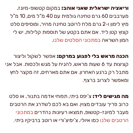
וריאציה ישראלית שאני אוהב:
במקום קטשופ-מיונז,
מערבבים 60 גרם טחינה גולמית עם 40 מ"ל מים, 10 מ"ל
מיץ לימון ו-2 גרם מלח לרוטב טחינה מהיר, ומוסיפים סלט
קצוץ קטן ליד. אם אתם בקטע של תוספות קלילות, יש לי
המון השראה
במתכוני הסלטים שלנו
.
הכנה מראש בלי לפגוע במרקם:
אפשר לשקול וליצור
קציצות עד 6 שעות מראש, להניח על מגש ולכסות. אבל אני
מתבל רק ברגע האחרון. אם אתם מארחים, זה מקצר לחץ
ומאפשר לצרוב ברצף.
מה מגישים ליד:
צ’יפס ביתי, תפוחי אדמה בתנור, או סלט
כרוב פריך עובדים מצוין. ואם בא לכם לשדרג את הרטבים
מעבר למיונז-קטשופ, תמצאו רעיונות נהדרים
במתכוני
הרטבים שלנו
כמו איולי, צ’ימיצ’ורי או רוטב ברביקיו ביתי.