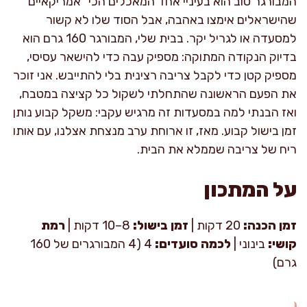
המבורגר טוב הוא בעיניי אחד המאכלים הכי “אמריקאיים”
שהישראלים אימצו באהבה, אבל הסוד שלו לא קשור
למסעדה או לגריל יקר. בבית שלי, המבורגר 160 גרם הוא
בדיוק הנקודה המתוקה: מספיק עבה כדי להישאר עסיסי,
מספיק קטן כדי לקבל צריבה רצינית בלי להתייבש. אני זוכר
את הפעם הראשונה שהתחלתי לשקול כל קציצה במטבח,
ואז הבנתי למה במסעדות זה מרגיש עקבי: משקל קבוע נותן
זמן בישול קבוע. מאז, זו ארוחת ערב מנצחת אצלנו, עם אותו
ריח של צריבה שממלא את הבית.
על המתכון
זמן הכנה:
20 דקות |
זמן בישול:
8–10 דקות |
רמת
קושי:
בינוני |
לכמה סועדים:
4 (4 המבורגרים של 160
גרם)