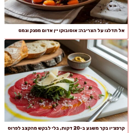
אל תדלגו על הצריבה: אוסובוקו יין אדום מפנק ונמס
קרפצ׳יו בקר משגע ב-20 דקות, בלי לבקש מהקצב לפרוס