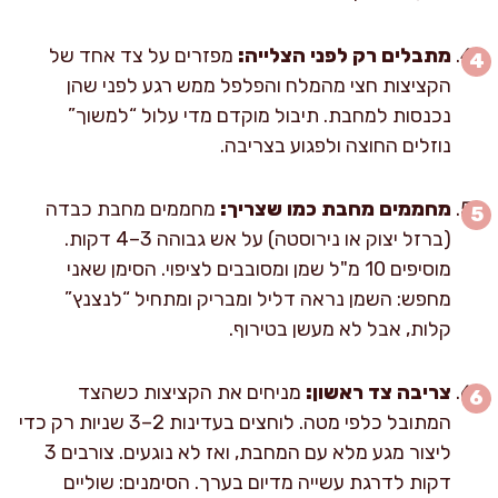
מתבלים רק לפני הצלייה:
מפזרים על צד אחד של
הקציצות חצי מהמלח והפלפל ממש רגע לפני שהן
נכנסות למחבת. תיבול מוקדם מדי עלול “למשוך”
נוזלים החוצה ולפגוע בצריבה.
מחממים מחבת כמו שצריך:
מחממים מחבת כבדה
(ברזל יצוק או נירוסטה) על אש גבוהה 3–4 דקות.
מוסיפים 10 מ"ל שמן ומסובבים לציפוי. הסימן שאני
מחפש: השמן נראה דליל ומבריק ומתחיל “לנצנץ”
קלות, אבל לא מעשן בטירוף.
צריבה צד ראשון:
מניחים את הקציצות כשהצד
המתובל כלפי מטה. לוחצים בעדינות 2–3 שניות רק כדי
ליצור מגע מלא עם המחבת, ואז לא נוגעים. צורבים 3
דקות לדרגת עשייה מדיום בערך. הסימנים: שוליים