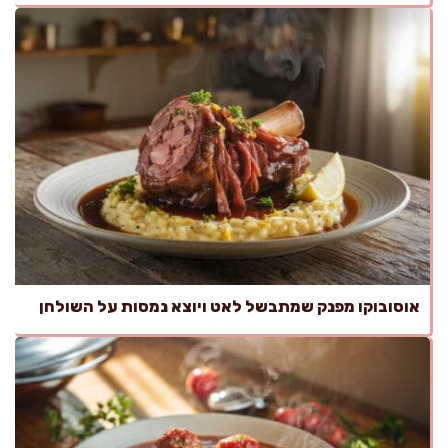
אוסובוקו מפנק שמתבשל לאט ויוצא נמסות על השולחן