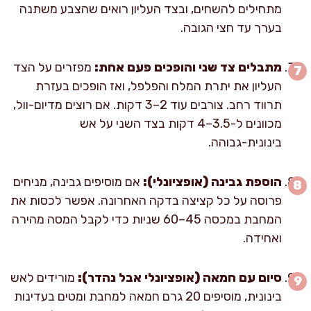
מתחילים להשחים, ובצד העליון רואים שהצבע משתנה
בערך עד חצי הגובה.
מתבלים צד שני והופכים פעם אחת:
מפזרים על הצד
העליון את יתרת המלח והפלפל, ואז הופכים בעזרת
תרווד רחב. צורבים עוד 2–3 דקות. אם רוצים מדיום-וול,
מכוונים ל-3.5–4 דקות בצד השני על אש
בינונית-גבוהה.
הוספת גבינה (אופציונלי):
אם מוסיפים גבינה, מניחים
פרוסה על כל קציצה בדקה האחרונה. אפשר לכסות את
המחבת במכסה 45–60 שניות כדי לקבל המסה מהירה
ואחידה.
סיום עם חמאה (אופציונלי אבל נהדר):
מורידים לאש
בינונית, מוסיפים 20 גרם חמאה למחבת ומטים בעדינות