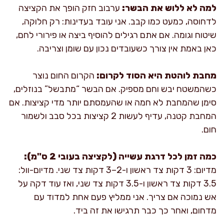
למה לא ללוש את הבשר:
ערבוב חזק הופך את הקציצה
לדחוסה, כמעט כמו קבב. אני עובד בעדינות: רק חלוקה,
שיטוח וגומה. אם אתם רגילים להוסיף ביצה או פירורי לחם,
כאן באמת אין צורך כשעובדים נכון עם שומן וצריבה.
מחבת לוהטת היא הסוד לקרום:
הקרום החום נוצר
כשהמשטח יבש וחם מספיק. אם הבשר “מתבשל” בנוזלים,
סימן שהמחבת לא חמה או שהעמסתם יותר מדי קציצות. אם
המחבת קטנה, עדיף לעשות 2 קציצות בכל סבב ולשמור
חום.
כמה זמן לכל דרגת עשייה (לקציצה בעובי 2 ס"מ):
מדיום: 3 דקות צד ראשון ו-2–3 דקות צד שני. מדיום-וול:
3.5 דקות צד ראשון ו-3.5 דקות צד שני, ואז עוד דקה על
אש נמוכה אם צריך. אני ממליץ פעם אחת למדוד עם
מדחום, ואחר כך כבר תרגישו את זה ביד.