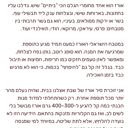
אורז הוא אחד מחומרי הגלם הכי “ביתיים” שיש. גדלנו עליו
בחתונות, בארוחות שישי, ובצלחות ענק ליד תבשילי עוף,
בשר או ירקות ממולאים. בעיניי, הוא גם גשר תרבותי בין
מטבחים: פרסי, עיראקי, מרוקאי, הודי, תאילנדי ועוד.
במטבח הישראלי האורז כמעט תמיד מגיע כתוספת
שמרגיעה את המנה. הוא סופג רוטב, נותן נפח לצלחת,
ומאפשר לאזן טעמים חזקים כמו חריפות, חמיצות או תיבול
כבד. בגלל זה קל גם “להיסחף” בכמות, כי הוא לא מרגיש
כבד בזמן האכילה.
אני זוכרת סיר אורז של שבת אצלנו בבית, שהיה נעלם מהר
יותר מכל תוספת אחרת. רק כשהתחלתי למדוד מנות
הבנתי כמה קל להגיע ל-300–400 גרם אורז מבושל בלי
לשים לב, ואז גם הקלוריות מזנקות בהתאם. הידיעה הזו לא
נועדה להלחיץ, אלא לתת שליטה, במיוחד למי שמנסה