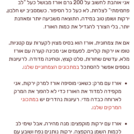
אני אוהבת לחשוב על 200 גרם אורז מבושל כעל “לב
פחמימתי” לצלחת, לא כעל כל הסיפור. כשמסביב יש חלבון,
ירקות ושומן טוב במידה, התוצאה משביעה יותר ומאוזנת
יותר, בלי הצורך להגדיל את כמות האורז.
אם את צמחונית, אורז הוא בסיס מצוין לקערות עם קטניות,
טופו או ירקות קלויים. לפעמים אני מכינה קערה עם אורז
מלא, עדשים שחורות, סלט קצוץ, וטחינה מדודה. לרעיונות
נוספים אפשר להסתכל
במתכונים הצמחוניים שלנו
.
אורז עם מרק: כשאני מוסיפה אורז למרק ירקות, אני
מקפידה למדוד את האורז כדי לא להפוך את המרק
לארוחה כבדה מדי. רעיונות נהדרים יש
במתכוני
המרקים שלנו
.
אורז עם ירקות מוקפצים: מנה מהירה, אבל שימי לב
לכמות השמן בהקפצה. ירקות נותנים נפח ושובע עם