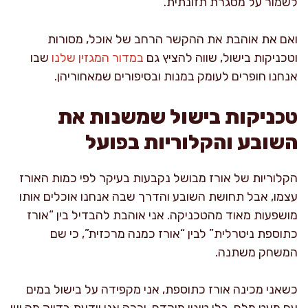
לשמור על מסגרת תזונתית.
ואם את אוהבת את ההקשר הרחב של אוכל, מסורות
וטכניקות בישול, שווה להציץ גם
במדור המגזין שלנו
שבו
אנחנו חופרים לעומק במנות ובסיפורים שמאחוריהן.
טכניקות בישול שמשנות את
השובע והקלוריות בפועל
הקלוריות של אורז מבושל נקבעות בעיקר לפי כמות האורז
עצמו, אבל תחושת השובע והדרך שבה אנחנו אוכלים אותו
מושפעות מאוד מהטכניקה. אני אוהבת להבדיל בין “אורז
כתוספת ניטרלית” לבין “אורז כמנה מרכזית”, כי שם
המשחק משתנה.
כשאני מכינה אורז כתוספת, אני מקפידה על בישול במים
עם מעט מלח, בלי טיגון מוקדם, וככה אני יודעת בדיוק מה יש