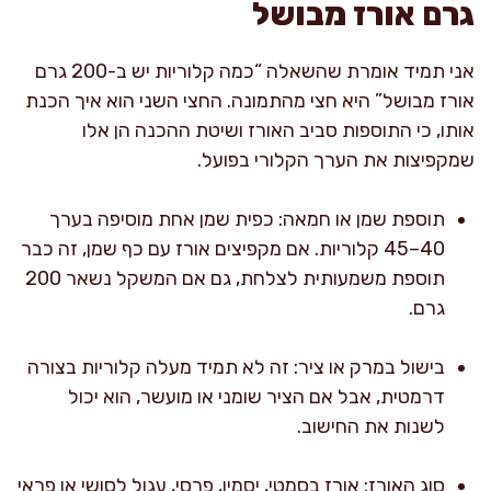
גרם אורז מבושל
אני תמיד אומרת שהשאלה “כמה קלוריות יש ב-200 גרם
אורז מבושל” היא חצי מהתמונה. החצי השני הוא איך הכנת
אותו, כי התוספות סביב האורז ושיטת ההכנה הן אלו
שמקפיצות את הערך הקלורי בפועל.
תוספת שמן או חמאה: כפית שמן אחת מוסיפה בערך
40–45 קלוריות. אם מקפיצים אורז עם כף שמן, זה כבר
תוספת משמעותית לצלחת, גם אם המשקל נשאר 200
גרם.
בישול במרק או ציר: זה לא תמיד מעלה קלוריות בצורה
דרמטית, אבל אם הציר שומני או מועשר, הוא יכול
לשנות את החישוב.
סוג האורז: אורז בסמטי, יסמין, פרסי, עגול לסושי או פראי