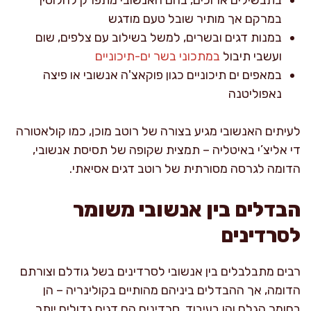
במרקם אך מותיר שובל טעם מודגש
במנות דגים ובשרים, למשל בשילוב עם צלפים, שום
ועשבי תיבול
במתכוני בשר ים-תיכוניים
במאפים ים תיכוניים כגון פוקאצ'ה אנשובי או פיצה
נאפוליטנה
לעיתים האנשובי מגיע בצורה של רוטב מוכן, כמו קולאטורה
די אליצ’י באיטליה – תמצית שקופה של תסיסת אנשובי,
הדומה לגרסה מסורתית של רוטב דגים אסיאתי.
הבדלים בין אנשובי משומר
לסרדינים
רבים מתבלבלים בין אנשובי לסרדינים בשל גודלם וצורתם
הדומה, אך ההבדלים ביניהם מהותיים בקולינריה – הן
בחומר הגלם והן בעיבוד. סרדינים הם דגים גדולים יותר