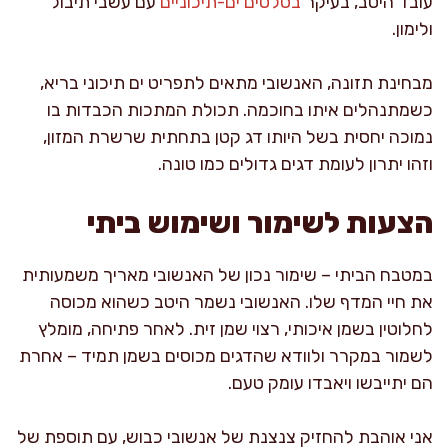
עובד היטב, בעיקר
בסלטים ים-תיכוניים
עם עשבי תיבול
ולימון.
מבחינת תזונה, האנשובי מתאים לתפריט ים תיכוני בריא,
כשמתנהלים איתו בחוכמה. תכולת המתכות הכבדות בו
נמוכה יחסית בשל היותו דג קטן בתחתית שרשרת המזון,
וזהו יתרון לעומת דגים גדולים כמו טונה.
הצעות לשימור ושימוש ביתי
במטבח הביתי – שימור נכון של האנשובי מאריך משמעותית
את חיי המדף שלו. האנשובי נשמר היטב כשהוא מכוסה
לחלוטין בשמן איכותי, רצוי שמן זית. לאחר פתיחה, מומלץ
לשמור במקרר ולוודא שהדגים מכוסים בשמן תמיד – אחרת
הם יתייבשו ויאבדו עומק טעם.
אני אוהבת להחזיק צנצנת של אנשובי כבוש, עם תוספת של