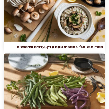
פטריות שימג'י במטבח: טעם עדין, ערכים ושימושים