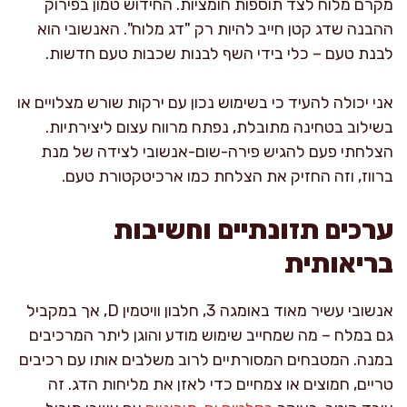
מקרם מלוח לצד תוספות חומציות. החידוש טמון בפירוק
ההבנה שדג קטן חייב להיות רק "דג מלוח". האנשובי הוא
לבנת טעם – כלי בידי השף לבנות שכבות טעם חדשות.
אני יכולה להעיד כי בשימוש נכון עם ירקות שורש מצלויים או
בשילוב בטחינה מתובלת, נפתח מרווח עצום ליצירתיות.
הצלחתי פעם להגיש פירה-שום-אנשובי לצידה של מנת
ברווז, וזה החזיק את הצלחת כמו ארכיטקטורת טעם.
ערכים תזונתיים וחשיבות
בריאותית
אנשובי עשיר מאוד באומגה 3, חלבון וויטמין D, אך במקביל
גם במלח – מה שמחייב שימוש מודע והוגן ליתר המרכיבים
במנה. המטבחים המסורתיים לרוב משלבים אותו עם רכיבים
טריים, חמוצים או צמחיים כדי לאזן את מליחות הדג. זה