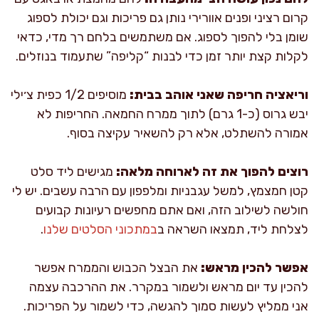
קרום רציני ופנים אוורירי נותן גם פריכות וגם יכולת לספוג
שומן בלי להפוך לספוג. אם משתמשים בלחם רך מדי, כדאי
לקלות קצת יותר זמן כדי לבנות “קליפה” שתעמוד בנוזלים.
וריאציה חריפה שאני אוהב בבית:
מוסיפים 1/2 כפית צ׳ילי
יבש גרוס (כ-1 גרם) לתוך ממרח החמאה. החריפות לא
אמורה להשתלט, אלא רק להשאיר עקיצה בסוף.
רוצים להפוך את זה לארוחה מלאה:
מגישים ליד סלט
קטן חמצמץ, למשל עגבניות ומלפפון עם הרבה עשבים. יש לי
חולשה לשילוב הזה, ואם אתם מחפשים רעיונות קבועים
לצלחת ליד, תמצאו השראה ב
במתכוני הסלטים שלנו
.
אפשר להכין מראש:
את הבצל הכבוש והממרח אפשר
להכין עד יום מראש ולשמור במקרר. את ההרכבה עצמה
אני ממליץ לעשות סמוך להגשה, כדי לשמור על הפריכות.