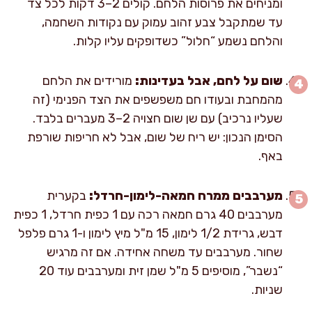
ומניחים את פרוסות הלחם. קולים 2–3 דקות לכל צד
עד שמתקבל צבע זהוב עמוק עם נקודות השחמה,
והלחם נשמע “חלול” כשדופקים עליו קלות.
שום על לחם, אבל בעדינות:
מורידים את הלחם
מהמחבת ובעודו חם משפשפים את הצד הפנימי (זה
שעליו נרכיב) עם שן שום חצויה 2–3 מעברים בלבד.
הסימן הנכון: יש ריח של שום, אבל לא חריפות שורפת
באף.
מערבבים ממרח חמאה-לימון-חרדל:
בקערית
מערבבים 40 גרם חמאה רכה עם 1 כפית חרדל, 1 כפית
דבש, גרידת 1/2 לימון, 15 מ"ל מיץ לימון ו-1 גרם פלפל
שחור. מערבבים עד משחה אחידה. אם זה מרגיש
“נשבר”, מוסיפים 5 מ"ל שמן זית ומערבבים עוד 20
שניות.