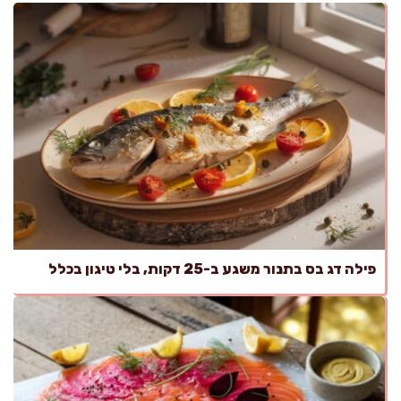
פילה דג בס בתנור משגע ב-25 דקות, בלי טיגון בכלל