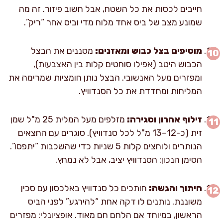
חייבים לכסות את כל השטח, אבל חשוב פיזור. זה מה
שמונע מצב של ביס אחד מלוח מדי וביס אחר “ריק”.
מוסיפים בצל כבוש ומאזנים:
מסננים את הבצל
הכבוש היטב (אפילו סוחטים קלות בין האצבעות),
ומפזרים מעל האנשובי. הבצל נותן חומציות שמרימה את
המליחות ומחדדת את כל הסנדוויץ.
זילוף אחרון וסגירה:
מזלפים מעל המלית 25 מ"ל שמן
זית (כ-12–13 מ"ל לכל סנדוויץ). סוגרים עם החצאים
הנותרים ולוחצים קלות 5 שניות כדי שהשכבות “יתפסו”.
הסימן הנכון: הסנדוויץ יציב, אבל לא נמחץ.
חיתוך והגשה:
חותכים כל סנדוויץ באלכסון עם סכין
משוננת. נותנים לו דקה אחת “להירגע” לפני הביס
הראשון, במיוחד אם הלחם חם מאוד. אופציונלי: מפזרים