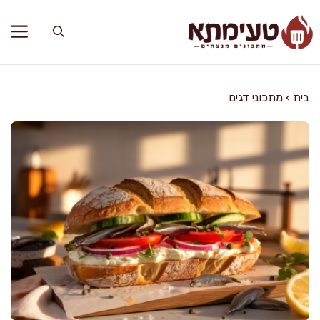
דלג
תוכן
בית
›
מתכוני דגים