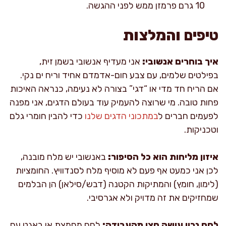
10 גרם פרמזן ממש לפני ההגשה.
טיפים והמלצות
איך בוחרים אנשובי:
אני מעדיף אנשובי בשמן זית,
בפילטים שלמים, עם צבע חום-אדמדם אחיד וריח ים נקי.
אם הריח חד מדי או “דגי” בצורה לא נעימה, כנראה האיכות
פחות טובה. מי שרוצה להעמיק עוד בעולם הדגים, אני מפנה
לפעמים חברים ל
במתכוני הדגים שלנו
כדי להבין חומרי גלם
וטכניקות.
איזון מליחות הוא כל הסיפור:
באנשובי יש מלח מובנה,
לכן אני כמעט אף פעם לא מוסיף מלח לסנדוויץ. החומציות
(לימון, חומץ) והמתיקות הקטנה (דבש/סילאן) הן הבלמים
שמחזיקים את זה מדויק ולא אגרסיבי.
לחם נכון עושה חצי מהעבודה:
לחם מחמצת או באגט עם