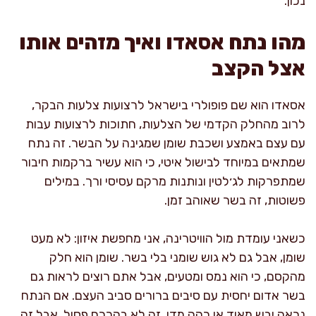
נכון.
מהו נתח אסאדו ואיך מזהים אותו
אצל הקצב
אסאדו הוא שם פופולרי בישראל לרצועות צלעות הבקר,
לרוב מהחלק הקדמי של הצלעות, חתוכות לרצועות עבות
עם עצם באמצע ושכבת שומן שמגינה על הבשר. זה נתח
שמתאים במיוחד לבישול איטי, כי הוא עשיר ברקמות חיבור
שמתפרקות לג׳לטין ונותנות מרקם עסיסי ורך. במילים
פשוטות, זה בשר שאוהב זמן.
כשאני עומדת מול הוויטרינה, אני מחפשת איזון: לא מעט
שומן, אבל גם לא גוש שומני בלי בשר. שומן הוא חלק
מהקסם, כי הוא נמס ומטעים, אבל אתם רוצים לראות גם
בשר אדום יחסית עם סיבים ברורים סביב העצם. אם הנתח
נראה יבש מאוד או כהה מדי, זה לא בהכרח פסול, אבל זה