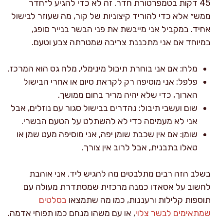
45 דקות בטמפרטורת חדר. זה לא כדי להגיע ל״חדר
ממש״ אלא כדי להוריד קיצוניות של קור, מה שעוזר לבישול
אחיד. במקביל אני מייבשת את פני הבשר בנייר סופג,
במיוחד אם אני מתכננת צריבה שמטרתה צבע וטעם.
מלח: אם אני בוחרת תיבול מינימלי, מלח גס הוא המרכז.
פלפל: אני מוסיפה רק לקראת סיום או אחרי הבישול
הארוך, כדי שלא יהיה מריר בחום ממושך.
שום ועשבי תיבול: נהדרים בבישול סגור עם נוזלים, אבל
אני לא מעמיסה כדי לא להשתלט על הטעם הבשרי.
שומן: אם אין שכבת שומן יפה, אני מוסיפה מעט שמן או
טאלו בתבנית, אבל לרוב אין צורך.
בשלב הזה רבים מתלבטים מה להגיש ליד. אני אוהבת
לחשוב על אסאדו כמנה מרכזית שמסתדרת מעולה עם
תוספות קלילות ורעננות, כמו מה שתמצאו
בסלטים
שמתאימים לבשר צלוי
, או עם משהו מנחם כמו תפוחי אדמה.