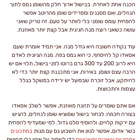
הכנה אחת לאחרת. בבישול ארוך חלק מהשומן נמס לתוך
הנוזלים, ואם מסננים ומפרידים שומן מהרוטב אפשר
להפחית עומס שומני בלי לוותר על טעם. זה טריק שאני
עושה כשאני רוצה מנה חגיגית אבל קצת יותר מאוזנת.
עוד נקודה חשובה היא גודל מנה. אני תמיד אומרת שעם
אסאדו קל להיסחף, כי הוא נמס בפה. מנה הגיונית לאדם
היא לרוב 200 עד 300 גרם ברוטו לפני בישול, תלוי אם יש
הרבה עצם ושומן. באירוח, אני מתכננת קצת יותר כדי לא
להיתקע, אבל זוכרת שבפועל יש ירידה במשקל בגלל
עצמות והתכווצות.
אם אתם שומרים על תזונה מאוזנת, אפשר לשלב אסאדו
בצורה חכמה: לבחור בישול שמוציא שומן לנוזלים, להגיש
עם ירקות קלויים, ולהוסיף סלט גדול. למי שמעדיף להפחית
בשר אדום, אפשר לגוון את השבוע גם עם מנות
במתכונים
צמחוניים עשירים ומשביעים
כדי לשמור על איזון בלי תחושת