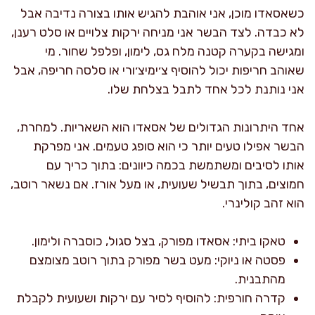
כשאסאדו מוכן, אני אוהבת להגיש אותו בצורה נדיבה אבל
לא כבדה. לצד הבשר אני מניחה ירקות צלויים או סלט רענן,
ומגישה בקערה קטנה מלח גס, לימון, ופלפל שחור. מי
שאוהב חריפות יכול להוסיף צ׳ימיצ׳ורי או סלסה חריפה, אבל
אני נותנת לכל אחד לתבל בצלחת שלו.
אחד היתרונות הגדולים של אסאדו הוא השאריות. למחרת,
הבשר אפילו טעים יותר כי הוא סופג טעמים. אני מפרקת
אותו לסיבים ומשתמשת בכמה כיוונים: בתוך כריך עם
חמוצים, בתוך תבשיל שעועית, או מעל אורז. אם נשאר רוטב,
הוא זהב קולינרי.
טאקו ביתי: אסאדו מפורק, בצל סגול, כוסברה ולימון.
פסטה או ניוקי: מעט בשר מפורק בתוך רוטב מצומצם
מהתבנית.
קדרה חורפית: להוסיף לסיר עם ירקות ושעועית לקבלת