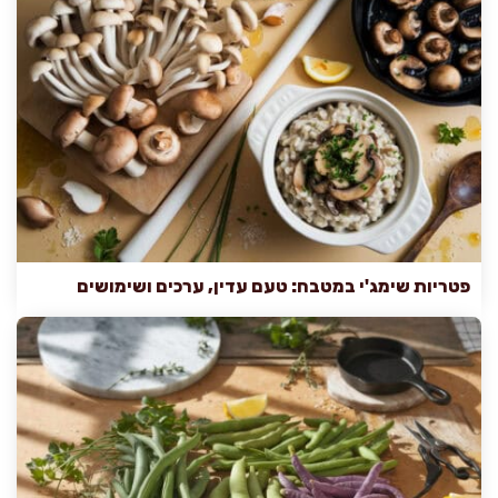
פטריות שימג'י במטבח: טעם עדין, ערכים ושימושים