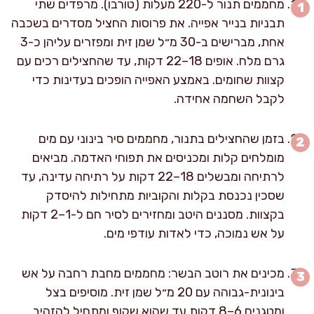
מחממים תנור ל-220 מעלות (טורבו). מרפדים שתי
תבניות בנייר אפייה. את פרוסות החציל מסדרים בשכבה
אחת, מברישים ב-30 מ״ל שמן זית ומפזרים עליהן כ-3
גרם מלח. אופים 18–22 דקות, עד שהחצילים רכים עם
קצוות שחומים. באמצע האפייה הופכים בעדינות כדי
לקבל השחמה אחידה.
בזמן שהחצילים בתנור, מחממים סיר בינוני עם מים
מומלחים קלות ומכניסים את תפוחי האדמה. מביאים
לרתיחה ומבשלים 18–22 דקות על רתיחה עדינה, עד
שסכין נכנסת בקלות והקוביות מתחילות להיסדק
בקצוות. מסננים היטב ומחזירים לסיר חם ל-1–2 דקות
על אש נמוכה, כדי לאדות עודפי מים.
מכינים את רוטב הבשר: מחממים מחבת רחבה על אש
בינונית-גבוהה עם 20 מ״ל שמן זית. מוסיפים בצל
ומטגנים 6–8 דקות עד שהוא שקוף ומתחיל להזהיב