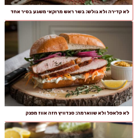
לא קדירה ולא גולש: בשר ראש מרוקאי משגע בסיר אחד
לא פלאפל ולא שווארמה: סנדוויץ חזה אווז מפנק