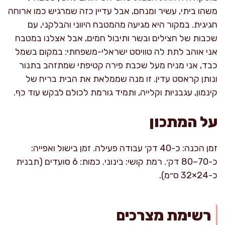
משהו ביתי, עשיר ומנחם, אבל עדיין כזה שמרגיש כמו ארוחה
חגיגית. במקור היא מגיעה מהמטבח היווני והבלקני, עם
שכבות של חצילים ובשר ותיבול חמים, אבל אצלנו במטבח
אני אוהב לתת לה טוויסט ישראלי-משפחתי: במקום בשמל
כבד, אני מניח מעל שכבת פירה קטיפתי שמתזהב בתנור
ונותן קראסט עדין. זו מנה שממלאת את הבית בריח של
קינמון, עגבניות וקלייה, ותמיד גורמת לכולם לבקש עוד כף.
על המתכון
זמן הכנה: כ-40 דק׳ עבודה פעילה. זמן בישול ואפייה:
כ-70–80 דק׳. רמת קושי: בינוני. כמות: 6 סועדים (תבנית
כ-24×32 ס״מ).
רשימת מצרכים