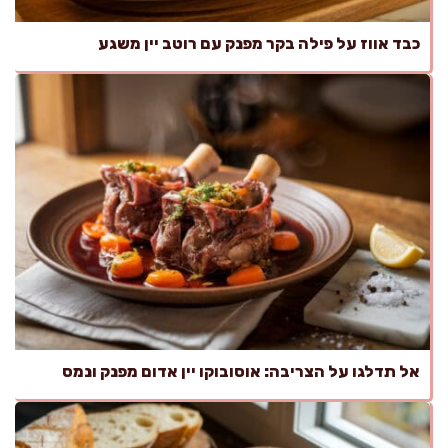
כבד אווז על פילה בקר מפנק עם רוטב יין משגע
אל תדלגו על הצריבה: אוסובוקו יין אדום מפנק ונמס