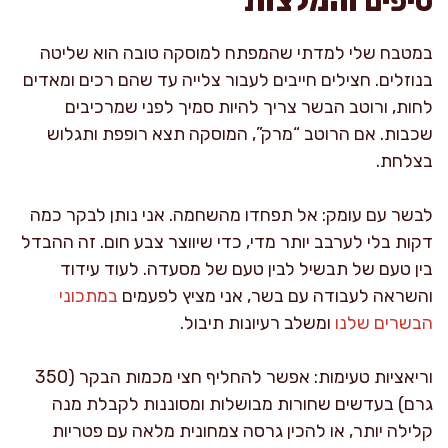
טיפים והמלצות
במטבח שלי למדתי שהמפתח למוסקה טובה הוא שליטה
בנוזלים. חצילים חייבים לעבור צלייה עד שהם רכים ומאדים
לחות, ורוטב הבשר צריך להיות סמיך לפני שמרכיבים
שכבות. אם הרוטב “מרק”, המוסקה תצא רופפת ותגלוש
בצלחת.
לבשר עם עומק: אל תפחדו מהשחמה. אני נותן לבקר כמה
דקות בלי לערבב יותר מדי, כדי שיווצר צבע חום. זה ההבדל
בין טעם של תבשיל לבין טעם של מסעדה. לעוד עידוד
והשראה לעבודה עם בשר, אני מציץ לפעמים
במתכוני
הבשרים שלנו
ומשלב רעיונות תיבול.
וריאציות טעימות: אפשר להחליף חצי מכמות הבקר (350
גרם) בעדשים שחורות מבושלות ומסוננות לקבלת מנה
קלילה יותר, או להכין גרסה צמחונית מלאה עם פטריות