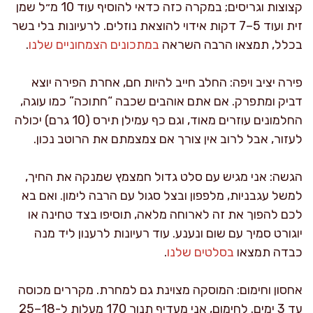
קצוצות וגריסים; במקרה כזה כדאי להוסיף עוד 10 מ״ל שמן
זית ועוד 5–7 דקות אידוי להוצאת נוזלים. לרעיונות בלי בשר
בכלל, תמצאו הרבה השראה
במתכונים הצמחוניים שלנו
.
פירה יציב ויפה: החלב חייב להיות חם, אחרת הפירה יוצא
דביק ומתפרק. אם אתם אוהבים שכבה “חתוכה” כמו עוגה,
החלמונים עוזרים מאוד, וגם כף עמילן תירס (10 גרם) יכולה
לעזור, אבל לרוב אין צורך אם צמצמתם את הרוטב נכון.
הגשה: אני מגיש עם סלט גדול חמצמץ שמנקה את החיך,
למשל עגבניות, מלפפון ובצל סגול עם הרבה לימון. ואם בא
לכם להפוך את זה לארוחה מלאה, תוסיפו בצד טחינה או
יוגורט סמיך עם שום ונענע. עוד רעיונות לרענון ליד מנה
כבדה תמצאו
בסלטים שלנו
.
אחסון וחימום: המוסקה מצוינת גם למחרת. מקררים מכוסה
עד 3 ימים. לחימום, אני מעדיף תנור 170 מעלות ל-18–25