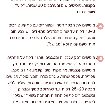
בקצוות. מוסיפים שום ומערבבים 30 שניות, רק עד
שעולה ריח.
מוסיפים את הבקר הטחון ומפוררים עם כף עץ. צורבים
8–10 דקות עד שרוב הנוזלים מתאדים ויש צבע חום
עמוק בחלק מהחתיכות. זה שלב חשוב: השחמה טובה
תיתן טעם עמוק ולא “מבושל”.
מוסיפים רסק עגבניות ומטגנים אותו 1 דקה על תחתית
המחבת עד שהוא מתכהה מעט ומפיץ ריח מתקתק.
מוסיפים עגבניות מרוסקות, מים, קינמון, אגוז מוסקט,
פפריקה, פלפל שחור, 5 גרם מלח, חומץ וסוכר. מביאים
לרתיחה, מנמיכים לאש בינונית-נמוכה ומבשלים ללא
מכסה 20–25 דקות, עד שהרוטב סמיך ומבריק
וכשמעבירים כף על תחתית המחבת נשאר “שביל”
לשנייה-שתיים. טועמים ומאזנים מלח וחומציות. אם