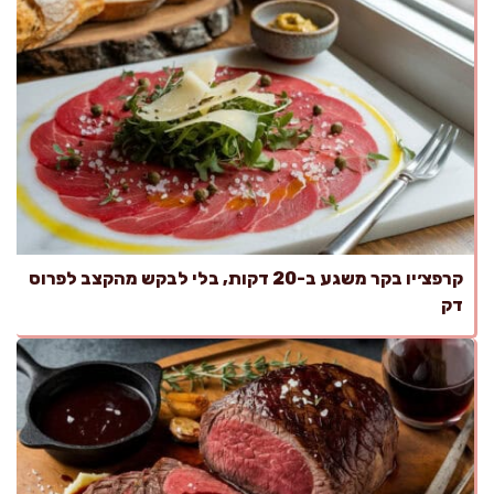
קרפצ׳יו בקר משגע ב-20 דקות, בלי לבקש מהקצב לפרוס
דק