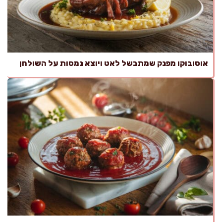
אוסובוקו מפנק שמתבשל לאט ויוצא נמסות על השולחן