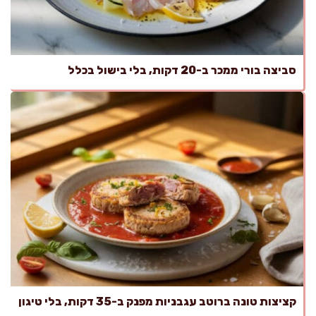
סביצה בורי ממכר ב-20 דקות, בלי בישול בכלל
קציצות טונה ברוטב עגבניות מפנק ב-35 דקות, בלי טיגון