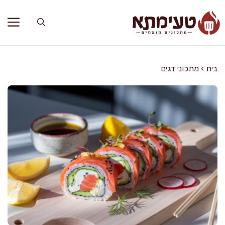
דלג
תוכן
בית
›
מתכוני דגים