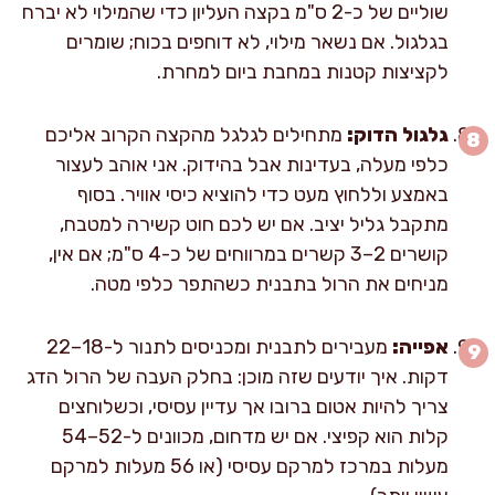
שוליים של כ-2 ס"מ בקצה העליון כדי שהמילוי לא יברח
בגלגול. אם נשאר מילוי, לא דוחפים בכוח; שומרים
לקציצות קטנות במחבת ביום למחרת.
גלגול הדוק:
מתחילים לגלגל מהקצה הקרוב אליכם
כלפי מעלה, בעדינות אבל בהידוק. אני אוהב לעצור
באמצע וללחוץ מעט כדי להוציא כיסי אוויר. בסוף
מתקבל גליל יציב. אם יש לכם חוט קשירה למטבח,
קושרים 2–3 קשרים במרווחים של כ-4 ס"מ; אם אין,
מניחים את הרול בתבנית כשהתפר כלפי מטה.
אפייה:
מעבירים לתבנית ומכניסים לתנור ל-18–22
דקות. איך יודעים שזה מוכן: בחלק העבה של הרול הדג
צריך להיות אטום ברובו אך עדיין עסיסי, וכשלוחצים
קלות הוא קפיצי. אם יש מדחום, מכוונים ל-52–54
מעלות במרכז למרקם עסיסי (או 56 מעלות למרקם