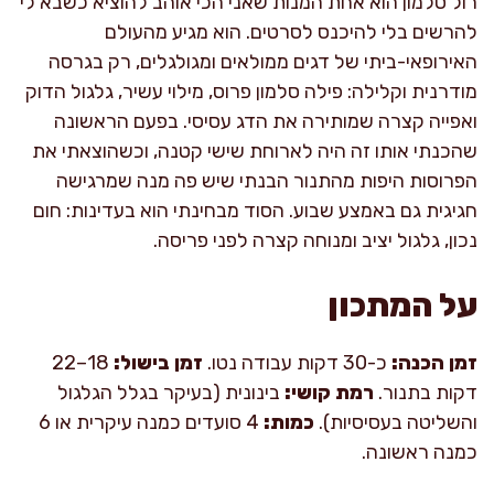
רול סלמון הוא אחת המנות שאני הכי אוהב להוציא כשבא לי
להרשים בלי להיכנס לסרטים. הוא מגיע מהעולם
האירופאי-ביתי של דגים ממולאים ומגולגלים, רק בגרסה
מודרנית וקלילה: פילה סלמון פרוס, מילוי עשיר, גלגול הדוק
ואפייה קצרה שמותירה את הדג עסיסי. בפעם הראשונה
שהכנתי אותו זה היה לארוחת שישי קטנה, וכשהוצאתי את
הפרוסות היפות מהתנור הבנתי שיש פה מנה שמרגישה
חגיגית גם באמצע שבוע. הסוד מבחינתי הוא בעדינות: חום
נכון, גלגול יציב ומנוחה קצרה לפני פריסה.
על המתכון
זמן הכנה:
כ-30 דקות עבודה נטו.
זמן בישול:
18–22
דקות בתנור.
רמת קושי:
בינונית (בעיקר בגלל הגלגול
והשליטה בעסיסיות).
כמות:
4 סועדים כמנה עיקרית או 6
כמנה ראשונה.