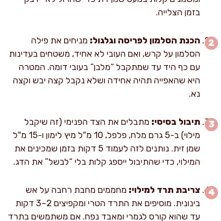
בזמן הצלייה.
הכנת הסלמון לפריסה וגלגול:
מניחים את פילה
הסלמון על קרש, ואם העובי לא אחיד, משטחים בעדינות
עם כף היד עד שמתקבל “מלבן” בעובי דומה. המטרה
היא שהאפייה תהיה אחידה ושלא נקבל קצה יבש וקצה
נא.
תיבול בסיסי:
מתבלים את הצד הפנימי (זה שיקבל
מילוי) ב-5 גרם מלח, פלפל, 10 מ"ל מיץ לימון ו-15 מ"ל
שמן זית. נותנים לזה לעמוד 5 דקות בזמן שמכינים את
המילוי, כדי שהתיבול ייספג קלות בלי “לבשל” את הדג.
צריבת תרד למילוי:
מחממים מחבת רחבה על אש
בינונית. מוסיפים את התרד הטרי ומקפיצים 2–3 דקות
עד שהוא קורס לגמרי ומאבד נפח. אם משתמשים בתרד