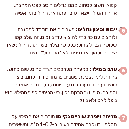
קפוא, חשוב לסחוט ממנו נוזלים היטב לפני המחבת,
אחרת המילוי ייצא רטוב ויפתח את הרול בזמן אפייה.
ייבוש וסינון נוזלים:
מעבירים את התרד למסננת
ולוחצים עם כף כדי להוציא עוד נוזלים. זה שלב קטן
שעושה הבדל גדול: ככל שהמילוי יבש יותר, הרול נשאר
יציב והסלמון נאפה יפה ולא “מתבשל” במים.
ערבוב מילוי:
בקערה מערבבים תרד סחוט, שום כתוש,
גרידת לימון, גבינת שמנת, פרמזן, פירורי לחם, ביצה,
שמיר ועירית. מערבבים עד שמתקבלת מסה אחידה
וסמיכה. סימן שהמרקם נכון: כשמרימים כף מהמילוי, הוא
נופל לאט ולא נוזל.
מריחה ויצירת שוליים נקיים:
מורחים את המילוי על
הסלמון בשכבה אחידה בעובי כ-0.7–1 ס"מ, ומשאירים