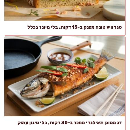
סנדוויץ טונה מפנק ב-15 דקות, בלי מיונז בכלל
דג מטוגן תאילנדי ממכר ב-30 דקות, בלי טיגון עמוק