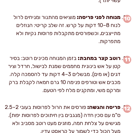
עשוי יותר).
מנוחה לפני פריסה:
מוציאים מהתנור ומניחים לרול
לנוח 8–10 דקות על קרש. זה שלב קריטי: הנוזלים
מתייצבים, וכשפורסים מתקבלות פרוסות נקיות ולא
מתפרקות.
רוטב קצר במחבת:
בזמן המנוחה מכינים רוטב: בסיר
קטן על אש בינונית מחממים שמנת לבישול, חרדל וציר
דגים (או מים). מבשלים 3–4 דקות עד להסמכה קלה.
מכבים אש וטורפים פנימה 10 גרם חמאה לקבלת ברק
ומרקם משי, ומתקנים מלח לפי הטעם.
פריסה והגשה:
פורסים את הרול לפרוסות בעובי 2–2.5
ס"מ עם סכין חדה (מנגבים בין חיתוכים לפרוסות יפות).
מגישים על צלחת חמה, מוזגים מעט רוטב מסביב ולא
מעל הכול כדי לשמור על קראסט עדין.