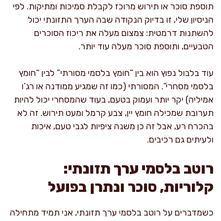
תוספת סוכר או תירוש מרוכז לקבלת סמיכות ומתיקות. לפי
הניסיון שלי, זו בדיוק הנקודה שבה הערך התזונתי יכול
להשתנות דרמטית: צמצום מעלה את ריכוז הסוכרים
הטבעיים, ותוספת סוכר מעלה עוד יותר.
עוד בלבול נפוץ הוא בין “חומץ בלסמי מסורתי” לבין “חומץ
בלסמי מסחרי”. המסורתי (כמו זה שמגיע ממודנה או רג’ו
אמיליה) יקר יותר ועמוק בטעם, בעוד שהמסחרי יכול להיות
תערובת שמכילה חומץ יין, צבע קרמל ומעט תירוש. זה לא
בהכרח רע, אבל זה כן משנה ציפיות לגבי טעם, איכות
ולעיתים גם רכיבים.
רוטב בלסמי ערך תזונתי:
קלוריות, סוכר ונתרן בפועל
כשמדברים על רוטב בלסמי ערך תזונתי, אני תמיד מתחילה