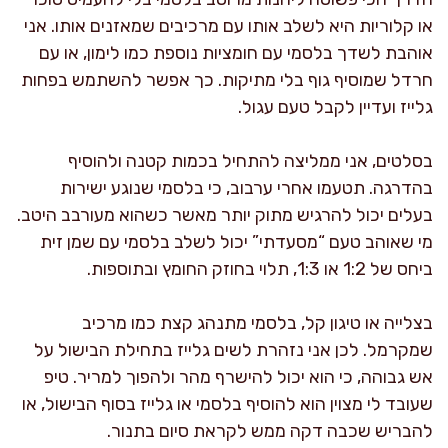
או קלוריות היא לשלב אותו עם מרכיבים שמאזנים אותו. אני
אוהבת לשדך בלסמי עם חומציות נוספת כמו לימון, או עם
חרדל שמוסיף גוף בלי מתיקות. כך אפשר להשתמש בפחות
גלייז ועדיין לקבל טעם עגול.
בסלטים, אני ממליצה להתחיל בכמות קטנה ולהוסיף
בהדרגה. תטעמו אחרי ערבוב, כי בלסמי שנוגע ישירות
בעלים יכול להרגיש מתוק יותר מאשר כשהוא מעורבב היטב.
מי שאוהב טעם “מסעדתי” יכול לשלב בלסמי עם שמן זית
ביחס של 1:2 או 1:3, תלוי בחוזק החומץ ובתוספות.
בצלייה או טיגון קל, בלסמי מתנהג קצת כמו מרכיב
שמקרמל. לכן אני נזהרת לשים גלייז בתחילת הבישול על
אש גבוהה, כי הוא יכול להישרף מהר ולהפוך למריר. טיפ
שעובד לי מצוין הוא להוסיף בלסמי או גלייז בסוף הבישול, או
להבריש שכבה דקה ממש לקראת סיום בתנור.