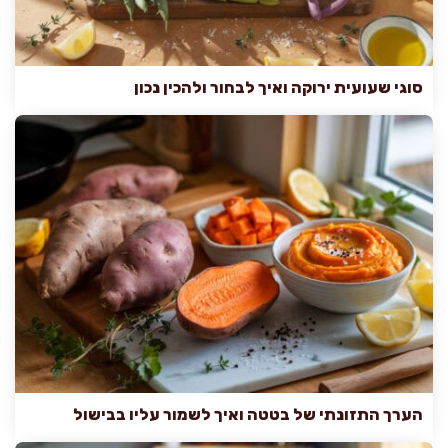
סוגי שעועית ירוקה ואיך לבחור ולהכין נכון
הערך התזונתי של בטטה ואיך לשמור עליו בבישול