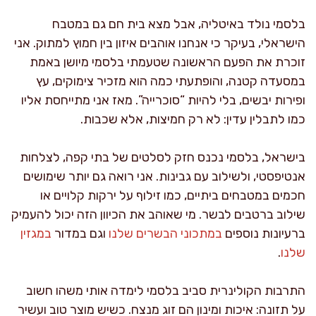
בלסמי נולד באיטליה, אבל מצא בית חם גם במטבח
הישראלי, בעיקר כי אנחנו אוהבים איזון בין חמוץ למתוק. אני
זוכרת את הפעם הראשונה שטעמתי בלסמי מיושן באמת
במסעדה קטנה, והופתעתי כמה הוא מזכיר צימוקים, עץ
ופירות יבשים, בלי להיות “סוכרייה”. מאז אני מתייחסת אליו
כמו לתבלין עדין: לא רק חמיצות, אלא שכבות.
בישראל, בלסמי נכנס חזק לסלטים של בתי קפה, לצלחות
אנטיפסטי, ולשילוב עם גבינות. אני רואה גם יותר שימושים
חכמים במטבחים ביתיים, כמו זילוף על ירקות קלויים או
שילוב ברטבים לבשר. מי שאוהב את הכיוון הזה יכול להעמיק
ברעיונות נוספים
במתכוני הבשרים שלנו
וגם במדור
במגזין
שלנו
.
התרבות הקולינרית סביב בלסמי לימדה אותי משהו חשוב
על תזונה: איכות ומינון הם זוג מנצח. כשיש מוצר טוב ועשיר