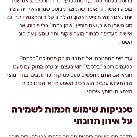
ברוטב בלסמי לסלט, הסתכלו על סדר הרכיבים: אם שמן
מופיע ראשון, זה אומר שהמוצר מבוסס שמן והוא יהיה עשיר
יותר. אם חומץ מופיע ראשון, זה לרוב קליל וחמצמץ יותר. גם
סוג השמן חשוב, ואם מופיע “שמן צמחי” בלי פירוט, אני
אישית מעדיפה לבחור מוצר שקוף יותר שמציין את סוג
השמן.
עוד טיפ מהמטבח: אל תתרשמו רק מהמילה “בלסמי”.
לפעמים רוטב “בלסמי” הוא בעצם ויניגרט מתוק עם מעט
חומץ. אם אתם מחפשים טעם עמוק וריכוז ענבים, בחרו מוצר
שבו תירוש ענבים הוא רכיב משמעותי, או הכינו בבית
מצמצום וחומץ איכותי.
טכניקות שימוש חכמות לשמירה
על איזון תזונתי
הדרך הכי פשוטה ליהנות מרוטב בלסמי בלי להעמיס סוכר