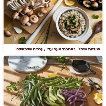
פטריות שימג'י במטבח: טעם עדין, ערכים ושימושים