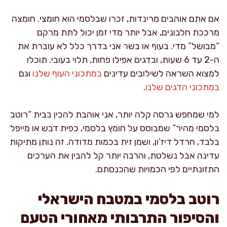
אם אתם אוהבים מרינדות, זכרו שבלסמי הוא חומצי. חומצה
מרככת חלבונים, אבל יותר מדי זמן יכול לתת מרקם
“מבושל” מדי. בעוף או בשר אני בדרך כלל לא עוברת את
ה-2 עד 6 שעות, ובדגים אפילו פחות, תלוי בעובי. תוכלו
למצוא השראה לשילובים עדינים
במתכוני העוף שלנו
וגם
במתכוני הדגים שלנו
.
למי שמחפש גרסה קלה יותר, אני אוהבת להכין בבית “רוטב
בלסמי מהיר” שמבוסס על חומץ בלסמי, כפית דבש או מייפל
בלבד, חרדל דיז’ון, ושמן זית בכמות מדודה. זה נותן מתיקות
עדינה אבל נשלטת, והרבה יותר קל להבין את הערכים
התזונתיים לפי הכמויות שהכנסתם.
רוטב בלסמי במטבח הישראלי
והסיפור התרבותי מאחורי הטעם