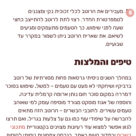
מעבירים את הרוטב לכלי זכוכית נקי ומצננים
לטמפרטורת החדר. רצוי לתת לרוטב להתייצב כחצי
שעה לפני שימוש, כך הטעמים מתעמקים ומגיעים
לשיאם. את שארית הרוטב ניתן לשמור במקרר עד
שבועיים.
טיפים והמלצות
במהלך השנים ניסיתי גרסאות פחות מסורתיות של רוטב
ברביקיו ושיחקתי לא מעט עם טעמים – למשל, שימוש בסוכר
דמררה במקום סוכר חום נותן ארומה קרמלית עדינה,
והוספה של אגוז מוסקט מגורד מוסיפה עומק למי שאוהב
טעמים עשירים. לחובבי הבשרים – הרוטב הזה מתאים
להברשה על שיפודי עוף כמו גם על צלעות בגריל, ואם תרצו
לגוון אפשר למצוא עוד רעיונות מצוינים בקטגוריית
מתכוני
בשרים
ובמדור העוף באתר. בגרסה צמחונית ניסיתי להוסיף