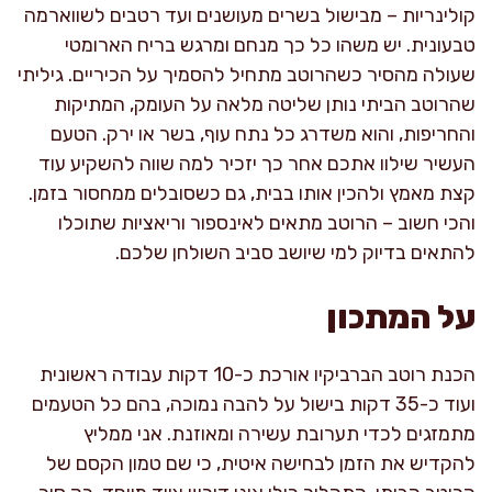
קולינריות – מבישול בשרים מעושנים ועד רטבים לשווארמה
טבעונית. יש משהו כל כך מנחם ומרגש בריח הארומטי
שעולה מהסיר כשהרוטב מתחיל להסמיך על הכיריים. גיליתי
שהרוטב הביתי נותן שליטה מלאה על העומק, המתיקות
והחריפות, והוא משדרג כל נתח עוף, בשר או ירק. הטעם
העשיר שילוו אתכם אחר כך יזכיר למה שווה להשקיע עוד
קצת מאמץ ולהכין אותו בבית, גם כשסובלים ממחסור בזמן.
והכי חשוב – הרוטב מתאים לאינספור וריאציות שתוכלו
להתאים בדיוק למי שיושב סביב השולחן שלכם.
על המתכון
הכנת רוטב הברביקיו אורכת כ-10 דקות עבודה ראשונית
ועוד כ-35 דקות בישול על להבה נמוכה, בהם כל הטעמים
מתמזגים לכדי תערובת עשירה ומאוזנת. אני ממליץ
להקדיש את הזמן לבחישה איטית, כי שם טמון הקסם של