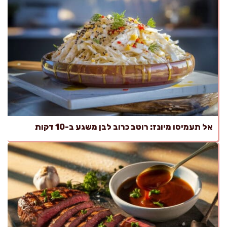
אל תעמיסו מיונז: רוטב כרוב לבן משגע ב-10 דקות