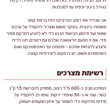
הרוטב הביתי. התהליך כולו אינו דורש ציוד מיוחד, רק סיר
בגודל בינוני וכפית עץ לסבלנות.
אני מגדיר את רוטב הברביקיו הזה ברמת קושי
פשוטה–בינונית, בעיקר משום שצריך להקפיד על ערבוב
שוטף ועל תיזמון הבישול הנכון כדי לא להגיע למרקם סמיך
מדי. אם זו הפעם הראשונה שלכם עם רטבים, תנו לריח
ולצבע להנחות אתכם – ותסמכו על האינסטינקט שגם
כשהמתכון פשוט, יש בו מקום ליצירתיות קטנה.
רשימת מצרכים
המתכון מניב כ-600 מ"ל רוטב, מספיק להברשת 1.5 ק"ג
בשר, עוף, או כ-30 שיפודי ירקות. שימו לב להקפיד על
מידות מדויקות כדי לשמור על איזון הטעמים העמוק.