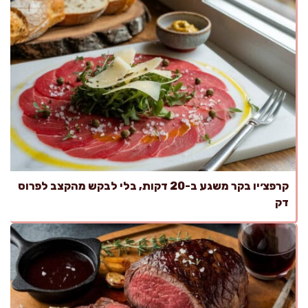
קרפצ׳יו בקר משגע ב-20 דקות, בלי לבקש מהקצב לפרוס
דק