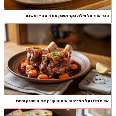
כבד אווז על פילה בקר מפנק עם רוטב יין משגע
אל תדלגו על הצריבה: אוסובוקו יין אדום מפנק ונמס