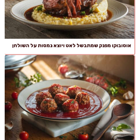
אוסובוקו מפנק שמתבשל לאט ויוצא נמסות על השולחן