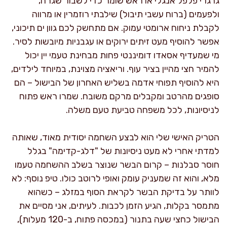
גרגרי פלפל אנגלי או ראש שומר כדי לשבור שגרה,
ולפעמים (ברוח עשבי תיבול) שילבתי רוזמרין או מרווה
לקבלת ניחוח ארומטי עמוק. אם מתחשק לכם גוון ים תיכוני,
אפשר להוסיף מעט זיתים ירוקים או עגבניות מיובשות לסיר.
מי שמעדיף אסאדו דומיננטי פחות מבחינת טעמי יין יכול
להמיר חצי מהיין בציר עוף. וריאציה מצוינת, במיוחד לילדים,
היא להוסיף תפוחי אדמה בשליש האחרון של הבישול – הם
סופגים מהרטב ומקבלים מרקם משובח. שמרו ראש פתוח
לניסיונות, לכל משפחה טביעת טעם משלה.
הטריק האישי שלי הוא לבצע השחמה יסודית מאוד, שאותה
למדתי אחרי לא מעט ניסיונות של "דלג-קדימה" בגלל
חוסר סבלנות – קרום הבשר שנוצר בשלב ההשחמה טעמו
מלא, והוא זה שמעניק עומק ואופי לרוטב כולו. טיפ נוסף: לא
לוותר על בדיקת הבשר לקראת הסוף במזלג – כשהוא
מתמסר בקלות, הגיע הזמן לכבות. לעיתים, אני מסיים את
הבישול כחצי שעה בתנור (במכסה פתוח, ב-120 מעלות),