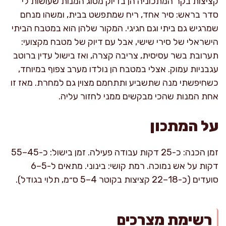
קציצות בקר המתכוניה הן בדיוק מסוג המנות שעושות לי
סדר בראש: סיר אחד, ריח שמתפשט בבית, ומשהו מנחם
שמרגיש גם ביתי וגם חגיגי. המקור שלהן הוא במטבח הביתי
הישראלי של סירי שישי, אבל עם דיוק של מטבח מקצועי:
תערובת בשר עסיסית, צריבה קצרה, ואז בישול עדין ברוטב
עגבניות עמוק. אצלי במטבח הן נולדו מערב צפוף במיוחד,
כשחיפשתי מנה שתשביע ותתחמם מצוין גם למחרת. מאז זו
אחת המנות שהכי מבקשים ממני לחזור עליה.
על המתכון
זמן הכנה: כ-25 דקות עבודה פעילה. זמן בישול: כ-45–55
דקות על אש נמוכה. רמת קושי: בינוני. מתאים ל-5–6
סועדים (כ-18–22 קציצות בקוטר 4–5 ס״מ, תלוי בגודל).
רשימת מצרכים