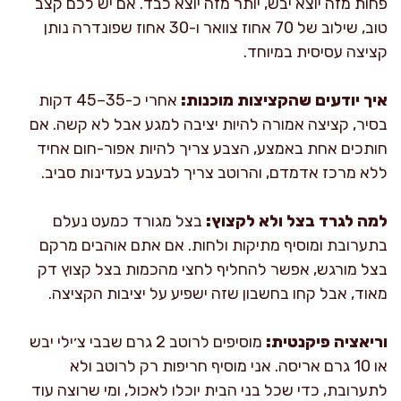
פחות מזה יוצא יבש, יותר מזה יוצא כבד. אם יש לכם קצב
טוב, שילוב של 70 אחוז צוואר ו-30 אחוז שפונדרה נותן
קציצה עסיסית במיוחד.
איך יודעים שהקציצות מוכנות:
אחרי כ-35–45 דקות
בסיר, קציצה אמורה להיות יציבה למגע אבל לא קשה. אם
חותכים אחת באמצע, הצבע צריך להיות אפור-חום אחיד
ללא מרכז אדמדם, והרוטב צריך לבעבע בעדינות סביב.
למה לגרד בצל ולא לקצוץ:
בצל מגורד כמעט נעלם
בתערובת ומוסיף מתיקות ולחות. אם אתם אוהבים מרקם
בצל מורגש, אפשר להחליף לחצי מהכמות בצל קצוץ דק
מאוד, אבל קחו בחשבון שזה ישפיע על יציבות הקציצה.
וריאציה פיקנטית:
מוסיפים לרוטב 2 גרם שבבי צ׳ילי יבש
או 10 גרם אריסה. אני מוסיף חריפות רק לרוטב ולא
לתערובת, כדי שכל בני הבית יוכלו לאכול, ומי שרוצה עוד