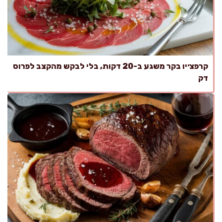
קרפצ׳יו בקר משגע ב-20 דקות, בלי לבקש מהקצב לפרוס
דק