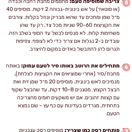
צריבה שמוסיפה טעם:
מחממים מחבת רחבה וכבדה
(או סוטאז׳) על אש בינונית-גבוהה 2 דקות. מוסיפים 40
מ״ל שמן ומחכים עד שהוא מבריק ונוזל בקלות. צורבים
את הקציצות 60–90 שניות מכל צד, רק עד שהן
משחימות קלות. לא מנסים לבשל עד הסוף בשלב הזה.
עובדים ב-2 נגלות אם צריך כדי לא לצופף; צפיפות
תגרום להן להתבשל באדים במקום להיצרב.
מתחילים את הרוטב באותו סיר לטעם עמוק:
באותה
מחבת/סיר (אחרי שמוציאים את הקציצות לצלחת),
מנמיכים לאש בינונית, מוסיפים 20 מ״ל שמן זית ואת
הבצל הקצוץ. מטגנים 8–10 דקות, עד שהבצל שקוף
עם קצוות זהובים. אם יש משקעים חומים מהצריבה
בתחתית, מגרדים בעדינות עם כף עץ – שם נמצא
הטעם.
פותחים רסק כמו שצריך:
מוסיפים רסק עגבניות