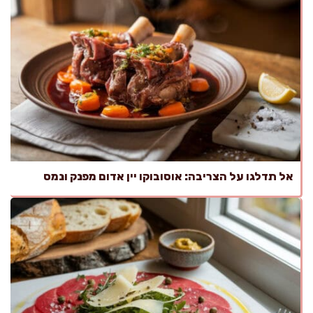
אל תדלגו על הצריבה: אוסובוקו יין אדום מפנק ונמס