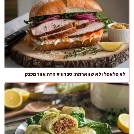
לא פלאפל ולא שווארמה: סנדוויץ חזה אווז מפנק