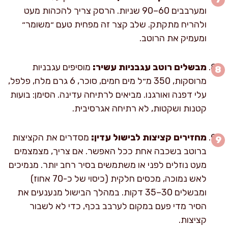
ומערבבים 60–90 שניות. הרסק צריך להכהות מעט
ולהריח מתקתק. שלב קצר זה מפחית טעם ״משומר״
ומעמיק את הרוטב.
מבשלים רוטב עגבניות עשיר:
מוסיפים עגבניות
מרוסקות, 350 מ״ל מים חמים, סוכר, 6 גרם מלח, פלפל,
עלי דפנה ואורגנו. מביאים לרתיחה עדינה. הסימן: בועות
קטנות ושקטות, לא רתיחה אגרסיבית.
מחזירים קציצות לבישול עדין:
מסדרים את הקציצות
ברוטב בשכבה אחת ככל האפשר. אם צריך, מצמצמים
מעט נוזלים לפני או משתמשים בסיר רחב יותר. מנמיכים
לאש נמוכה, מכסים חלקית (כיסוי של כ-70 אחוז)
ומבשלים 30–35 דקות. במהלך הבישול מנענעים את
הסיר מדי פעם במקום לערבב בכף, כדי לא לשבור
קציצות.