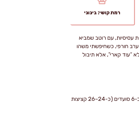
רמת קושי: בינוני
ת עסיסיות, עם רוטב שמביא
בערב חורפי, כשחיפשתי משהו
 “עוד קארי”, אלא תיבול
זמן הכנה פעיל: כ-30 דקות. זמן בישול: כ-30–35 דקות על הכיריים. רמת קושי: בינוני. מספיק לכ-6 סועדים (כ-24–26 קציצות