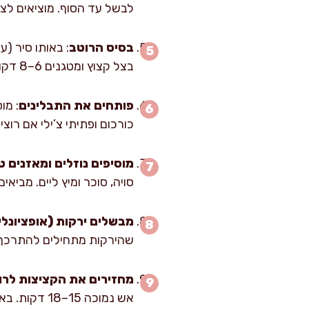
לבשל עד הסוף. מוציאים לצל
בסיס הרוטב
בצל קצוץ ומטגנים 6–8 דקות עד ריכוך ושקיפות עם קצוות זהובים, תוך ערבוב כל דקה כדי שלא יישרף.
פותחים את התבלינים
כורכום ופתיתי צ’ילי אם רוצים, ומטגנים 45–60 שניות. זה שלב קריטי: כשהתבלין “מתעו
מוסיפים נוזלים ומאזנים 
סויה, סוכר ומיץ ליים. מביא
מבשלים ירקות (אופציונלי
שהירקות מתחילים להתרכך א
מחזירים את הקציצות לרו
אש נמוכה 5