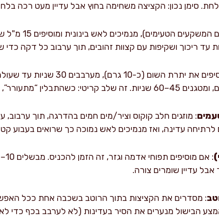
חת. סימן נכון: הקציצה משחימה בחוץ אבל עדיין מעט רכה בלחי
: מוסיפים את יתרת השום (כ-10 גרם)
רר”, הרוטב יוצא עמוק ולא אבקתי.
טעמים
: מוזגים חלב קוקוס וציר/מים חמים בהדרגה, תוך ערבוב, 
ים לרתיחה עדינה, ואז מנמיכים לאש נמוכה כך שרואים בעבוע קטן ו
)
בל עדיין שומרים צורה.
טב
: מסדרים את הקציצות בתוך הרוטב בשכבה אחת ככל האפשר
1–18 דקות. באמצע הבישול מנערים את הסיר בעדינות (לא לערבב בכף כדי 