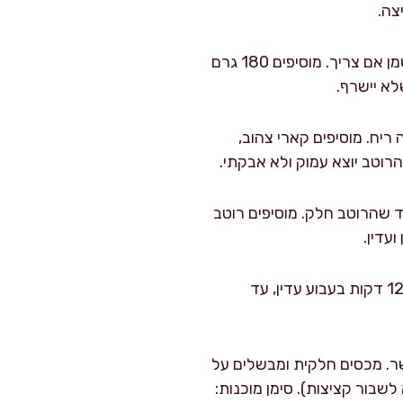
צה.
: באותו סיר (עם המשקעים הטעימים), מנמיכים לאש בינונית ומוסיפים 15 מ"ל שמן אם צריך. מוסיפים 180 גרם
, מערבבים 30 שניות עד שעולה ריח. מוסיפים קארי צהוב,
עד שהרוטב חלק. מוסיפים רוטב
עדין.
: אם מוסיפים תפוחי אדמה וגזר, זה הזמן להכניס. מבשלים 10–12 דקות בעבוע עדין, עד
. מכסים חלקית ומבשלים על
לא לשבור קציצות). סימן מוכנות: