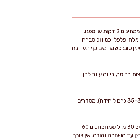
: בקערה גדולה מערבבים פירורי לחם עם 30 מ"ל מים קרים וממתינים 2 דקות שייספגו.
’ר, ביצה, מלח, פלפל, כמון וכוסברה
ומעט דביקה. סימן טוב: כשמרימים כף תערובת
מיד בקציצות ברוטב, כי זה עוזר להן
: מרטיבים ידיים קלות ומכדררים קציצות בקוטר 3.5–4 ס"מ (כ-30–35 גרם ליחידה). מסדרים
: מחממים מחבת רחבה או סיר סוטאז’ על אש בינונית-גבוהה, מוסיפים 30 מ"ל שמן ומחכים 60
ים את הקציצות ב-2 נגלות, 2–3 דקות מכל צד, רק עד השחמה זהובה. אין צורך