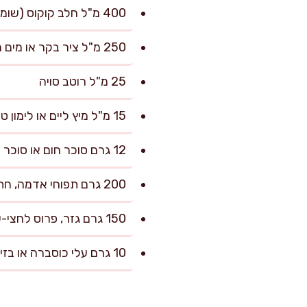
400 מ"ל חלב קוקוס (שומני)
250 מ"ל ציר בקר או מים חמים
25 מ"ל רוטב סויה
15 מ"ל מיץ ליים או לימון טרי
12 גרם סוכר חום או סוכר לבן
200 גרם תפוחי אדמה, חתוכים לקוביות 2 ס"מ (אופציונלי אך מומלץ)
150 גרם גזר, פרוס לחצי-עיגולים בעובי 0.5 ס"מ (אופציונלי)
10 גרם עלי כוסברה או בזיליקום להגשה