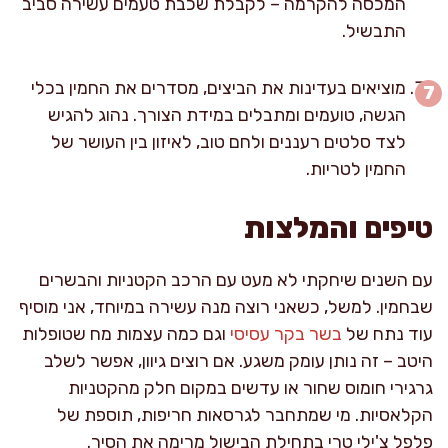
המכסה להקרמה – לקבלת שכבת טעמים עשירה סביב
התבשיל.
מוציאים בעדינות את הביצים, מסדרים את החמין בכלי
הגשה, טועמים ומתבלים במידת הצורך. נהוג להגיש
לצד סלטים רעננים ולחם טוב, לאיזון בין העושר של
החמין לטריות.
טיפים והמלצות
עם השנים שיחקתי לא מעט עם הרכב הקטניות והבשרים
שבחמין. למשל, כשאני רוצה מנה עשירה במיוחד, אני מוסיף
עוד נתח של
בשר בקר עסיסי
וגם כמה עצמות מח שטופלות
היטב – זה נותן עומק משגע. אם רוצים גיוון, אפשר לשלב
גרגירי חומוס שחור או עדשים במקום חלק מהקטניות
הקלאסיות. מי שמתחבר לגרסאות חריפות, תוספת של
פלפל צ'ילי טרי בתחילת הבישול מרימה את הסיר.