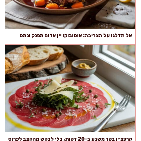
אל תדלגו על הצריבה: אוסובוקו יין אדום מפנק ונמס
קרפצ׳יו בקר משגע ב-20 דקות, בלי לבקש מהקצב לפרוס