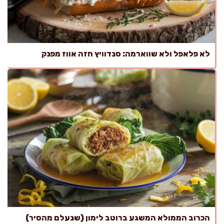
לא פלאפל ולא שווארמה: סנדוויץ חזה אווז מפנק
הכרוב הממולא המשגע ברוטב לימון (שנעלם מהסיר)