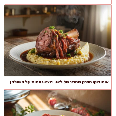
אוסובוקו מפנק שמתבשל לאט ויוצא נמסות על השולחן