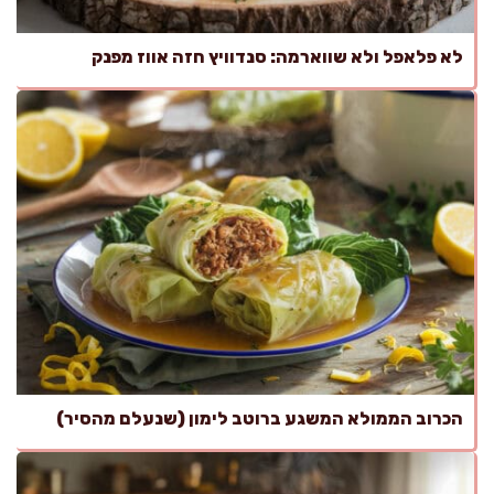
לא פלאפל ולא שווארמה: סנדוויץ חזה אווז מפנק
הכרוב הממולא המשגע ברוטב לימון (שנעלם מהסיר)