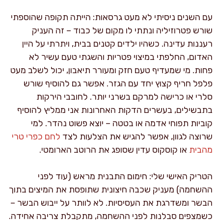
עם השנים ניסיתי לא מעט גרסאות: הייתה תקופה שהוספתי
שורש פטרוזיליה ונתתי לו מקום של כבוד – זה העניק
רעננות עדינה. כשהיו ילדים קטנים בבית, ויתרתי על היין
האדום, החלפתי במיצוי פטריות והשגתי טעם עשיר לא
פחות. מי שמעדיף טעם חזק ומעורר תיאבון, יכול לשלב מעט
פלפל חריף קצוץ יחד עם הגזר. אפשר גם להוסיף שורש
סלרי או כרישה למרקם בשרני יותר. לחובבי הירקות
בתבשילים, בעשרים הדקות האחרונות אני ממליץ להוסיף
קוביות תפוחי אדמה או בטטה – יוצא פשוט נהדר. למי
שרוצה לגוון, אפשר להגיש את הצלעות לצד
לחם כפרי טרי
מהבית
או קוסקוס עדין שסופג את הרוטב הארומטי.
הטריק האישי שלי: חימום התבנית מראש (עוד לפני
ההשחמה) מעניק שכבה חיצונית שתופסת את המיצים בתוך
הבשר ומשדרגת את העסיסיות. לא לוותר על ייבוש הבשר –
כשמצפים סבלנות לפני ההשחמה, מתקבלת צריבה אחידה.