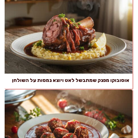
אוסובוקו מפנק שמתבשל לאט ויוצא נמסות על השולחן