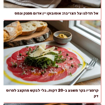
אל תדלגו על הצריבה: אוסובוקו יין אדום מפנק ונמס
קרפצ׳יו בקר משגע ב-20 דקות, בלי לבקש מהקצב לפרוס
דק