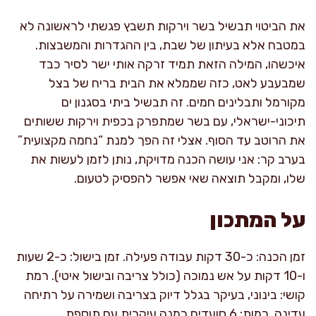
את הביטוי תבשיל בשר וירקות תשבץ פגשתי לראשונה לא
במטבח אלא בעיתון של שבת, בין ההגדרות והמשבצות.
איכשהו, המילה הזאת תמיד זרקה אותי ישר לסיר כבד
שמבעבע לאט, כזה שממלא את הבית בריח של בצל
מקורמל ותבלינים חמים. זה תבשיל ביתי בסגנון ים
תיכוני-ישראלי, עם בשר שמתפרק בכפית וירקות ששותים
את הרוטב עד הסוף. אצלי זה הפך למנת “נחמה מקצועית”
בערב קר: אני עושה הכנה מדויקת, נותן לזמן לעשות את
שלו, ומקבל תוצאה שאי אפשר להפסיק לטעום.
על המתכון
זמן הכנה: כ-30 דקות עבודה פעילה. זמן בישול: כ-2 שעות
ו-10 דקות על אש נמוכה (כולל צריבה ובישול איטי). רמת
קושי: בינוני, בעיקר בגלל דיוק בצריבה ושמירה על רתיחה
עדינה. כמות: 6 סועדים כמנה עיקרית עם תוספת.