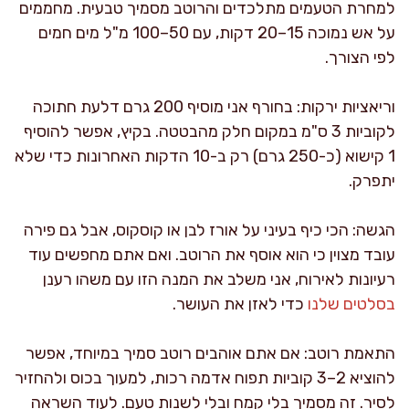
למחרת הטעמים מתלכדים והרוטב מסמיך טבעית. מחממים
על אש נמוכה 15–20 דקות, עם 50–100 מ"ל מים חמים
לפי הצורך.
וריאציות ירקות: בחורף אני מוסיף 200 גרם דלעת חתוכה
לקוביות 3 ס"מ במקום חלק מהבטטה. בקיץ, אפשר להוסיף
1 קישוא (כ-250 גרם) רק ב-10 הדקות האחרונות כדי שלא
יתפרק.
הגשה: הכי כיף בעיני על אורז לבן או קוסקוס, אבל גם פירה
עובד מצוין כי הוא אוסף את הרוטב. ואם אתם מחפשים עוד
רעיונות לאירוח, אני משלב את המנה הזו עם משהו רענן
בסלטים שלנו
כדי לאזן את העושר.
התאמת רוטב: אם אתם אוהבים רוטב סמיך במיוחד, אפשר
להוציא 2–3 קוביות תפוח אדמה רכות, למעוך בכוס ולהחזיר
לסיר. זה מסמיך בלי קמח ובלי לשנות טעם. לעוד השראה