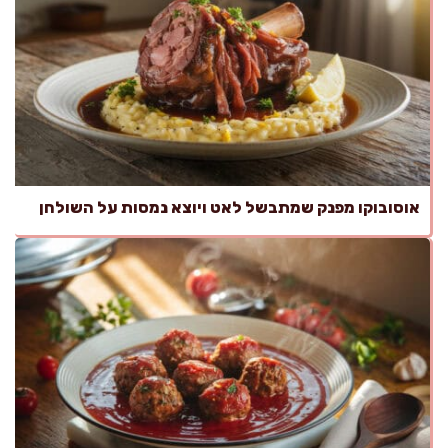
אוסובוקו מפנק שמתבשל לאט ויוצא נמסות על השולחן