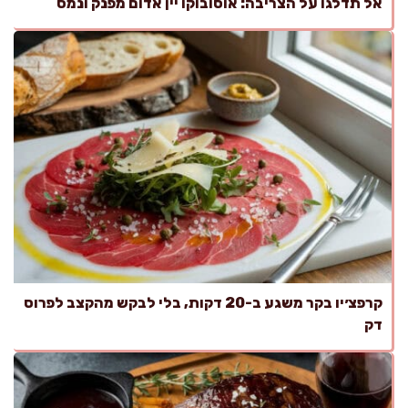
אל תדלגו על הצריבה: אוסובוקו יין אדום מפנק ונמס
קרפצ׳יו בקר משגע ב-20 דקות, בלי לבקש מהקצב לפרוס
דק