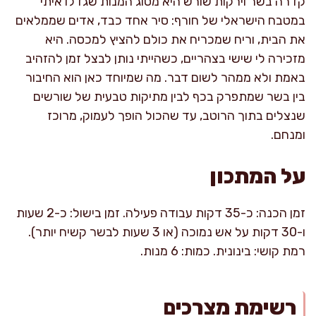
קדרה בשר וירקות שורש היא מסוג המנות שגדלו איתי
במטבח הישראלי של חורף: סיר אחד כבד, אדים שממלאים
את הבית, וריח שמכריח את כולם להציץ למכסה. היא
מזכירה לי שישי בצהריים, כשהייתי נותן לבצל זמן להזהיב
באמת ולא ממהר לשום דבר. מה שמיוחד כאן הוא החיבור
בין בשר שמתפרק בכף לבין מתיקות טבעית של שורשים
שנצלים בתוך הרוטב, עד שהכול הופך לעמוק, מרוכז
ומנחם.
על המתכון
זמן הכנה: כ-35 דקות עבודה פעילה. זמן בישול: כ-2 שעות
ו-30 דקות על אש נמוכה (או 3 שעות לבשר קשיח יותר).
רמת קושי: בינונית. כמות: 6 מנות.
רשימת מצרכים