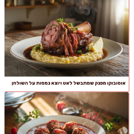
אוסובוקו מפנק שמתבשל לאט ויוצא נמסות על השולחן