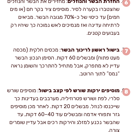
החזרת הבשר והנוזלים
: מחזירים את הבשר והנוזלים
שהצטברו בקערה לסיר. מוסיפים ציר בקר חם (או מים
חמים) עד כיסוי של כ-70% מגובה הבשר. מביאים
לרתיחה עדינה ואז מנמיכים לאש נמוכה כך שיהיו רק
בעבועים קטנים.
בישול ראשון לריכוך הבשר
: מכסים חלקית (מכסה
מעט פתוח) ומבשלים 60 דקות. הסימן הנכון: הבשר
עדיין לא מתפרק, אבל מתחיל להתרכך והשומן נראה
“נמס” לתוך הרוטב.
מוסיפים ירקות שורש לפי קצב בישול
: מוסיפים שורש
סלרי, לפת ושורש פטרוזיליה, מערבבים בעדינות כך
שייכנסו לנוזל. מבשלים 20 דקות. לאחר מכן מוסיפים
גזר ותפוחי אדמה ומבשלים עוד 40–60 דקות, עד
שהבשר נכנע למזלג והירקות רכים אבל עדיין שומרים
צורה.