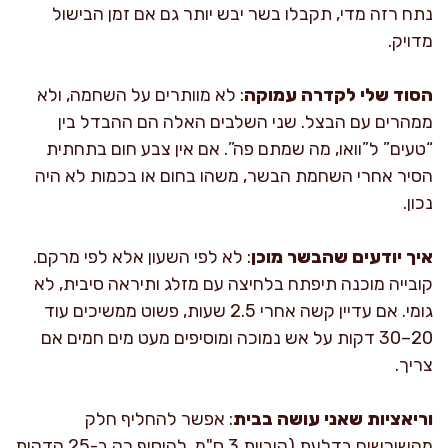
נתח רזה מדי, תקבלו בשר יבש יותר גם אם זמן הבישול
מדויק.
הסוד שלי לקדרה עמוקה
: לא מוותרים על השחמה, ולא
ממהרים עם הבצל. שני השלבים האלה הם ההבדל בין
“טעים” ל”וואו, מה שמתם פה”. אם אין צבע חום בתחתית
הסיר אחרי השחמת הבשר, משהו בחום או בכמות לא היה
נכון.
איך יודעים שהבשר מוכן
: לא לפי השעון אלא לפי מרקם.
קובייה מוכנה תיפתח בלחיצה עם מזלג ותיראה סיבית, לא
גומי. אם עדיין קשה אחרי 2.5 שעות, פשוט ממשיכים עוד
20–30 דקות על אש נמוכה ומוסיפים מעט מים חמים אם
צריך.
וריאציות שאני עושה בבית
: אפשר להחליף חלק
מהשורשים בדלעת (קוביות 3 ס"מ, להוסיף רק ב-25 הדקות