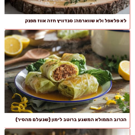
לא פלאפל ולא שווארמה: סנדוויץ חזה אווז מפנק
הכרוב הממולא המשגע ברוטב לימון (שנעלם מהסיר)