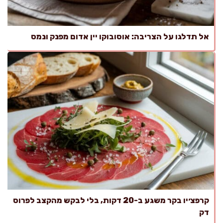
אל תדלגו על הצריבה: אוסובוקו יין אדום מפנק ונמס
קרפצ׳יו בקר משגע ב-20 דקות, בלי לבקש מהקצב לפרוס
דק