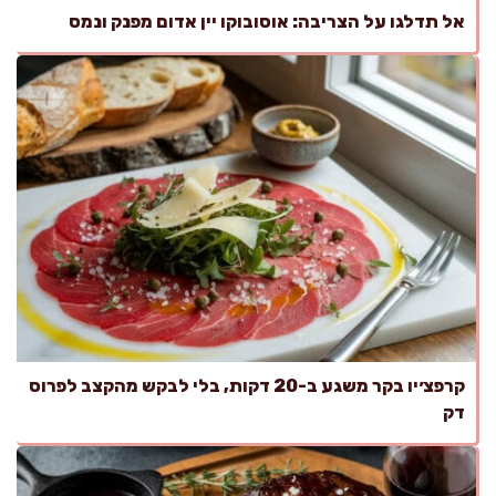
אל תדלגו על הצריבה: אוסובוקו יין אדום מפנק ונמס
קרפצ׳יו בקר משגע ב-20 דקות, בלי לבקש מהקצב לפרוס
דק