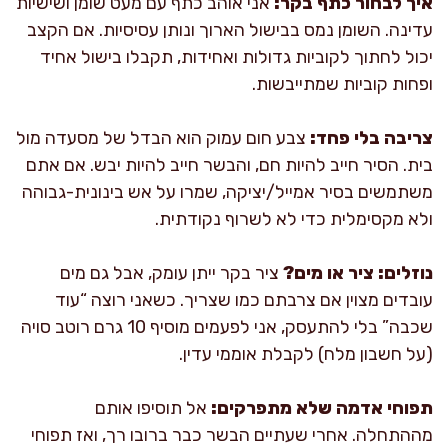
איך לבחור כתף בקר:
אני אוהב כתף עם מעט שומן ושישיות
עדינה. השומן נמס בבישול הארוך ונותן עסיסיות. אם הקצב
יכול לחתוך לקוביות גדולות ואחידות, תקבלו בישול אחיד
ופחות קוביות שמתייבשות.
צריבה בלי פחד:
צבע חום עמוק הוא הבדל של מסעדה מול
בית. הסיר חייב להיות חם, והבשר חייב להיות יבש. אם אתם
משתמשים בסיר אמייל/יציקה, שמרו על אש בינונית-גבוהה
ולא מקסימלית כדי לא לשרוף נקודתית.
נוזלים: ציר או מים?
ציר בקר ייתן עומק, אבל גם מים
עובדים מצוין אם צרבתם כמו שצריך. כשאני רוצה “עוד
שכבה” בלי להתעסק, אני לפעמים מוסיף 10 גרם רוטב סויה
(על חשבון מלח) לקבלת אוממי עדין.
תפוחי אדמה שלא מתפרקים:
אל תוסיפו אותם
מההתחלה. אחרי שעתיים הבשר כבר ברובו רך, ואז תפוחי