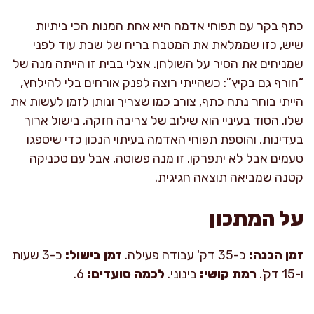
כתף בקר עם תפוחי אדמה היא אחת המנות הכי ביתיות
שיש, כזו שממלאת את המטבח בריח של שבת עוד לפני
שמניחים את הסיר על השולחן. אצלי בבית זו הייתה מנה של
“חורף גם בקיץ”: כשהייתי רוצה לפנק אורחים בלי להילחץ,
הייתי בוחר נתח כתף, צורב כמו שצריך ונותן לזמן לעשות את
שלו. הסוד בעיניי הוא שילוב של צריבה חזקה, בישול ארוך
בעדינות, והוספת תפוחי האדמה בעיתוי הנכון כדי שיספגו
טעמים אבל לא יתפרקו. זו מנה פשוטה, אבל עם טכניקה
קטנה שמביאה תוצאה חגיגית.
על המתכון
זמן הכנה:
כ-35 דק' עבודה פעילה.
זמן בישול:
כ-3 שעות
ו-15 דק'.
רמת קושי:
בינוני.
לכמה סועדים:
6.