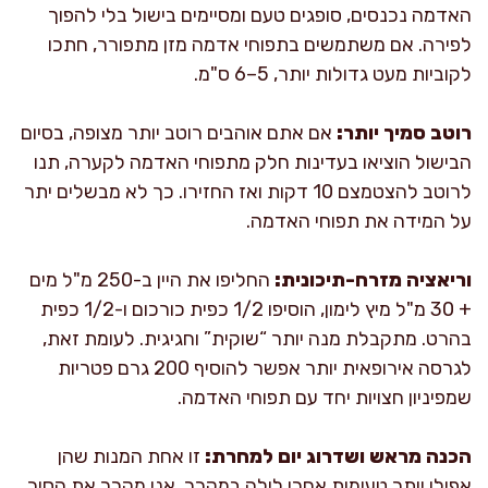
האדמה נכנסים, סופגים טעם ומסיימים בישול בלי להפוך
לפירה. אם משתמשים בתפוחי אדמה מזן מתפורר, חתכו
לקוביות מעט גדולות יותר, 5–6 ס"מ.
רוטב סמיך יותר:
אם אתם אוהבים רוטב יותר מצופה, בסיום
הבישול הוציאו בעדינות חלק מתפוחי האדמה לקערה, תנו
לרוטב להצטמצם 10 דקות ואז החזירו. כך לא מבשלים יתר
על המידה את תפוחי האדמה.
וריאציה מזרח-תיכונית:
החליפו את היין ב-250 מ"ל מים
+ 30 מ"ל מיץ לימון, הוסיפו 1/2 כפית כורכום ו-1/2 כפית
בהרט. מתקבלת מנה יותר “שוקית” וחגיגית. לעומת זאת,
לגרסה אירופאית יותר אפשר להוסיף 200 גרם פטריות
שמפיניון חצויות יחד עם תפוחי האדמה.
הכנה מראש ושדרוג יום למחרת:
זו אחת המנות שהן
אפילו יותר טעימות אחרי לילה במקרר. אני מקרר את הסיר