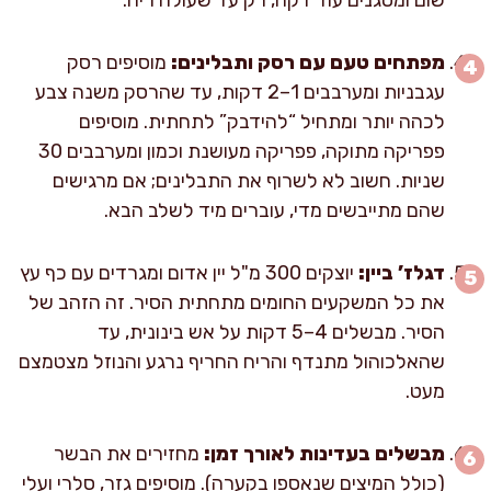
מפתחים טעם עם רסק ותבלינים:
מוסיפים רסק
עגבניות ומערבבים 1–2 דקות, עד שהרסק משנה צבע
לכהה יותר ומתחיל “להידבק” לתחתית. מוסיפים
פפריקה מתוקה, פפריקה מעושנת וכמון ומערבבים 30
שניות. חשוב לא לשרוף את התבלינים; אם מרגישים
שהם מתייבשים מדי, עוברים מיד לשלב הבא.
דגלז’ ביין:
יוצקים 300 מ"ל יין אדום ומגרדים עם כף עץ
את כל המשקעים החומים מתחתית הסיר. זה הזהב של
הסיר. מבשלים 4–5 דקות על אש בינונית, עד
שהאלכוהול מתנדף והריח החריף נרגע והנוזל מצטמצם
מעט.
מבשלים בעדינות לאורך זמן:
מחזירים את הבשר
(כולל המיצים שנאספו בקערה). מוסיפים גזר, סלרי ועלי