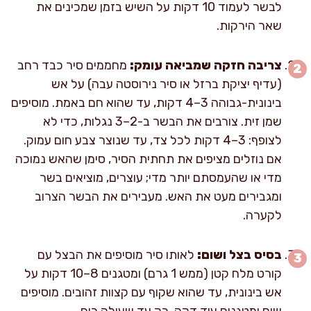
לבשר לעמוד 10 דקות על השיש בזמן שמכינים את
שאר הירקות.
צריבה חזקה שמביאה עומק:
מחממים סיר כבד רחב
(עדיף יציקת ברזל או סיר נירוסטה עבה) על אש
בינונית-גבוהה 3–4 דקות, עד שהוא חם באמת. מוסיפים
שמן זית. צורבים את הבשר ב-2–3 נגלות, כדי לא
לצופף: 3–4 דקות לכל צד, עד שנוצר צבע חום עמוק.
אם נוזלים מציפים את תחתית הסיר, סימן שהאש נמוכה
מדי או שהעמסתם יותר מדי; עוצרים, מוציאים בשר
ומגבירים מעט את האש. מעבירים את הבשר הצרוב
לקערה.
בסיס בצל ושום:
לאותו סיר מוסיפים את הבצל עם
קורט מלח קטן (ממש 1 גרם) ומטגנים 8–10 דקות על
אש בינונית, עד שהוא שקוף עם קצוות זהובים. מוסיפים
שום ומטגנים עוד דקה, רק עד שעולה ריח.