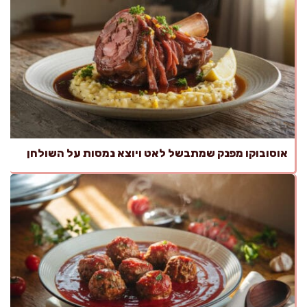
אוסובוקו מפנק שמתבשל לאט ויוצא נמסות על השולחן