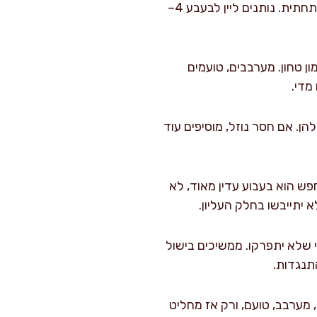
מעלים מעט לאש גבוהה, יוצקים יין אדום ומגרדים עם כף עץ את כל מה שנדבק לתחתית. נותנים ליין לבעבע 4–
ון טחון. מערבבים, טועמים
מדי.
ן. אם חסר נוזל, מוסיפים עוד
שעה ו-45 דקות. הסימן שאני מחפש הוא בעבוע עדין מאוד, לא
 שלא יתפרקו. ממשיכים בישול
, מערבב, טועם, ורק אז מחליט