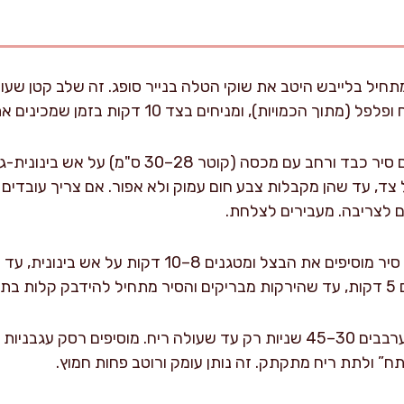
תחיל בלייבש היטב את שוקי הטלה בנייר סופג. זה שלב קטן ש
מויות), ומניחים בצד 10 דקות בזמן שמכינים את הירקות.
מחממים סיר כבד ורחב עם מכסה (קוטר 28–0
3–4 דקות לכל צד, עד שהן מקבלות צבע חום עמוק ולא אפור. אם צריך עובד
ם לצריבה. מעבירים לצלחת.
לאותו סיר מוסיפים את הבצל ומטגנים 8–10 דק
ית.
” ולתת ריח מתקתק. זה נותן עומק ורוטב פחות חמוץ.