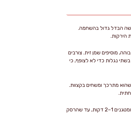
עושה הבדל גדול בהשחמה.
3 ס"מ) על אש בינונית-גבוהה, מוסיפים שמן זית. צורבים
ים בשתי נגלות כדי לא לצופף, כי
ות על אש בינונית, עד שהוא מתרכך ומשחים בקצוות.
מוסיפים שום ומערבבים 30–45 שניות רק עד שעולה ריח. מוסיפים רסק עגבניות ומטגנים 1–2 דקות, עד שהרסק