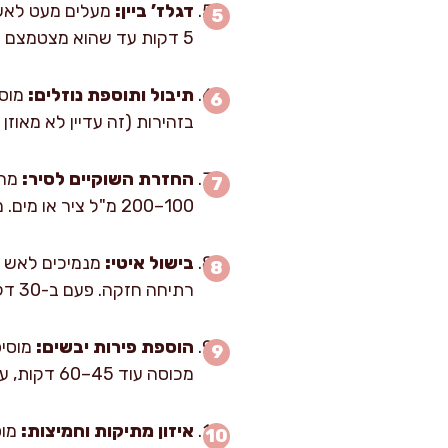
דגלז’ ביין:
5 דקות עד שהוא מצטמצם בערך בשליש והריח האלכוהולי נרגע.
תיבול ותוספת נוזלים:
מוסי
בזהירות (זה עדיין לא מאוזן
החזרת השוקיים לסיר:
מחז
100–200 מ"ל ציר או מים. מביאים לרתיחה עדינה.
בישול איטי:
רתיחה חזקה. פעם ב-30 דקות אני מציץ ומסובב בעדינות את השוקיים כדי שיתבשלו אחיד ולא יתייבשו בחלק העליון.
הוספת פירות יבשים:
מוסיפ
מכוסה עוד 45–60 דקות, עד שהבשר רך מאוד ומתחיל להתרחק מהעצם, ומזלג נכנס בלי התנגדות.
איזון מתיקות וחמיצות:
מוס