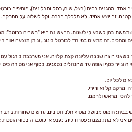
ר אחד: מטגנים בסיס (בצל, שום, רסק ותבלינים), מוסיפים בורגול,
קטנה. זה יוצא אחיד, לא מלכלך הרבה, וקל לשלוט על המרקם.
תמשת בהן כשבא לי לשנות. הראשונה היא "השריה ברוטב": מכינ
ומחכים. זה מתאים במיוחד לבורגול בינוני, ונותן תוצאה אוורירית
 כשאני רוצה שכבה עליונה קצת קלויה. אני מערבבת בורגול עם ר
ה ונייר כסף ואופה עד שהנוזלים נספגים. בסוף אני מסירה כיסו
ים לכל יום.
, מרקם קל ואוורירי.
 להכין מראש ולחמם.
בבית: חומוס מבושל מוסיף חלבון וסיבים, עדשים שחורות נותנות
ם אני לא מתקמצנת: פטרוזיליה, נענע או כוסברה בסוף הופכות 