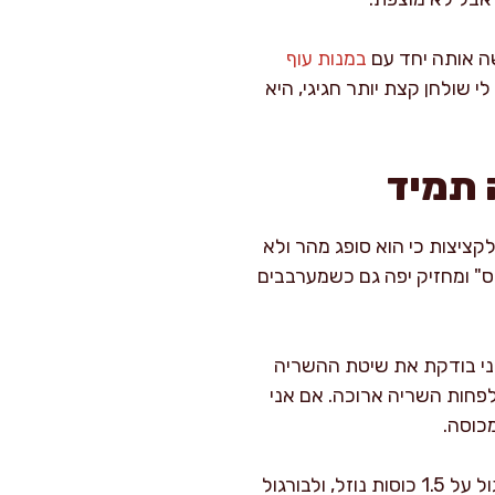
שה אותה יחד עם
במנות עוף
לי שולחן קצת יותר חגיגי, היא
 תמיד
קציצות כי הוא סופג מהר ולא
ביס" ומחזיק יפה גם כשמערבבים
אני בודקת את שיטת ההשריה
לפחות השריה ארוכה. אם אני
כוסה.
יחס הנוזלים הוא הלב של ההצלחה. כלל אצבע שמשרת אותי טוב: לבורגול בינוני לרוב 1 כוס בורגול על 1.5 כוסות נוזל, ולבורגול