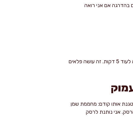
וזלים בהדרגה אם אני רואה
טיפ קטן מהמטבח שלי: אחרי שהבורגול סיים להתנפח, אני מאווררת אותו במזלג ומחזירה למכסה לעוד 5 דקות. זה עושה פלאים
עמוק
מטגנת אותו קודם: מחממת שמן
הרסק. אני נותנת לרסק