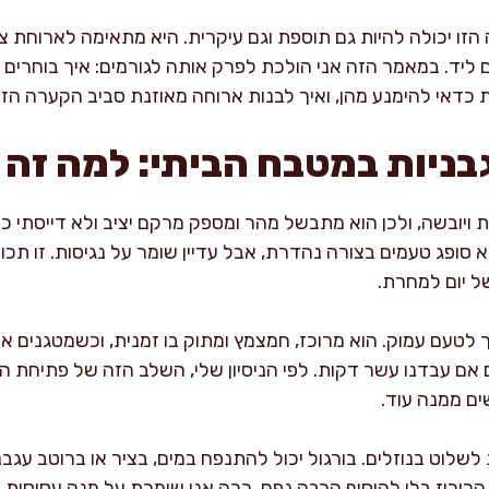
 הזו יכולה להיות גם תוספת וגם עיקרית. היא מתאימה לארוחת צ
 ליד. במאמר הזה אני הולכת לפרק אותה לגורמים: איך בוחרים בו
ות כדאי להימנע מהן, ואיך לבנות ארוחה מאוזנת סביב הקערה הזו.
בניות במטבח הביתי: למה זה 
ויובשה, ולכן הוא מתבשל מהר ומספק מרקם יציב ולא דייסתי כשע
א סופג טעמים בצורה נהדרת, אבל עדיין שומר על נגיסות. זו תכו
ל יום למחרת.
 לטעם עמוק. הוא מרוכז, חמצמץ ומתוק בו זמנית, וכשמטגנים או
אם עבדנו עשר דקות. לפי הניסיון שלי, השלב הזה של פתיחת ה
ם ממנה עוד.
לשלוט בנוזלים. בורגול יכול להתנפח במים, בציר או ברוטב עגבני
ריכוז בלי להוסיף הרבה נפח. ככה אני שומרת על מנה עסיסית,