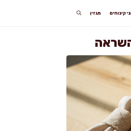
י קינוחים
מגזין
והשראה